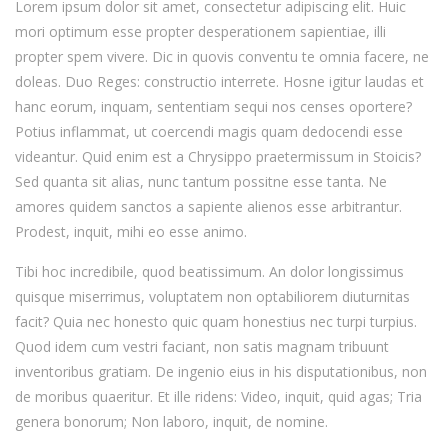
Lorem ipsum dolor sit amet, consectetur adipiscing elit. Huic
mori optimum esse propter desperationem sapientiae, illi
propter spem vivere. Dic in quovis conventu te omnia facere, ne
doleas. Duo Reges: constructio interrete. Hosne igitur laudas et
hanc eorum, inquam, sententiam sequi nos censes oportere?
Potius inflammat, ut coercendi magis quam dedocendi esse
videantur. Quid enim est a Chrysippo praetermissum in Stoicis?
Sed quanta sit alias, nunc tantum possitne esse tanta. Ne
amores quidem sanctos a sapiente alienos esse arbitrantur.
Prodest, inquit, mihi eo esse animo.
Tibi hoc incredibile, quod beatissimum. An dolor longissimus
quisque miserrimus, voluptatem non optabiliorem diuturnitas
facit? Quia nec honesto quic quam honestius nec turpi turpius.
Quod idem cum vestri faciant, non satis magnam tribuunt
inventoribus gratiam. De ingenio eius in his disputationibus, non
de moribus quaeritur. Et ille ridens: Video, inquit, quid agas; Tria
genera bonorum; Non laboro, inquit, de nomine.