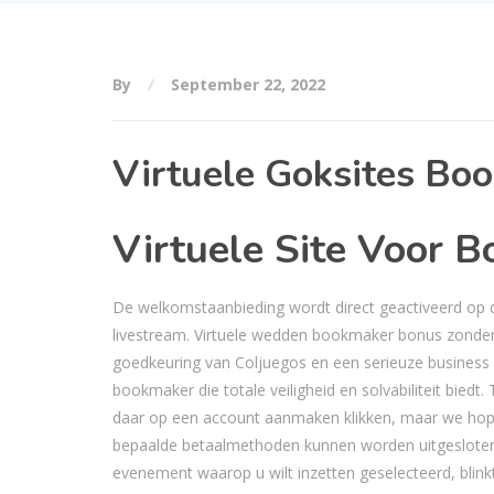
By
September 22, 2022
Virtuele Goksites Bo
Virtuele Site Voor
De welkomstaanbieding wordt direct geactiveerd op de
livestream. Virtuele wedden bookmaker bonus zonder s
goedkeuring van Coljuegos en een serieuze business 
bookmaker die totale veiligheid en solvabiliteit bie
daar op een account aanmaken klikken, maar we hopen
bepaalde betaalmethoden kunnen worden uitgesloten 
evenement waarop u wilt inzetten geselecteerd, blinkt