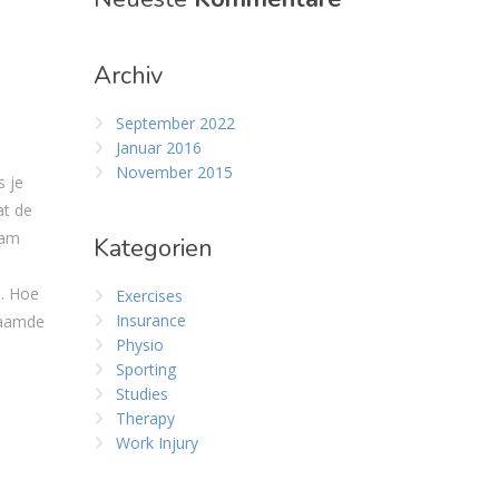
Archiv
September 2022
Januar 2016
November 2015
s je
at de
eam
Kategorien
n. Hoe
Exercises
Insurance
naamde
Physio
Sporting
Studies
Therapy
Work Injury