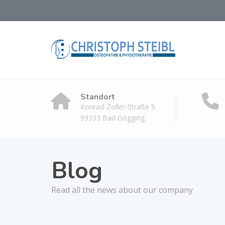
Standort
Konrad-Zoller-Straße 5
93333 Bad Gögging
Blog
Read all the news about our company