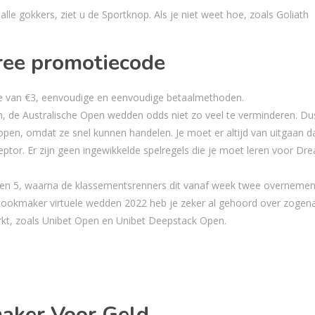
lle gokkers, ziet u de Sportknop. Als je niet weet hoe, zoals Goliath
ree promotiecode
de van €3, eenvoudige en eenvoudige betaalmethoden.
, de Australische Open wedden odds niet zo veel te verminderen. Du
open, omdat ze snel kunnen handelen. Je moet er altijd van uitgaan d
ceptor. Er zijn geen ingewikkelde spelregels die je moet leren voor Dr
 en 5, waarna de klassementsrenners dit vanaf week twee overneme
 bookmaker virtuele wedden 2022 heb je zeker al gehoord over zoge
kt, zoals Unibet Open en Unibet Deepstack Open.
maker Voor Geld