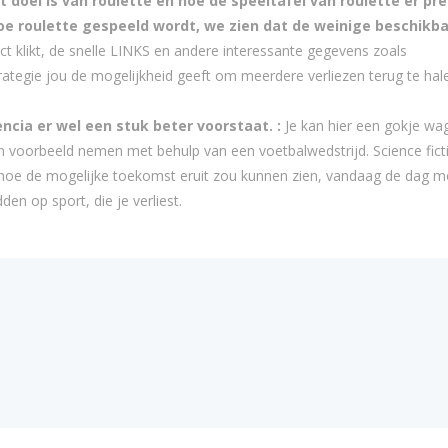
 doel is van roulette en hoe de speeltafel van roulette er pre
 hoe roulette gespeeld wordt, we zien dat de weinige beschikb
t klikt, de snelle LINKS en andere interessante gegevens zoals
ategie jou de mogelijkheid geeft om meerdere verliezen terug te hal
ncia er wel een stuk beter voorstaat. :
Je kan hier een gokje w
n voorbeeld nemen met behulp van een voetbalwedstrijd. Science ficti
 hoe de mogelijke toekomst eruit zou kunnen zien, vandaag de dag m
en op sport, die je verliest.