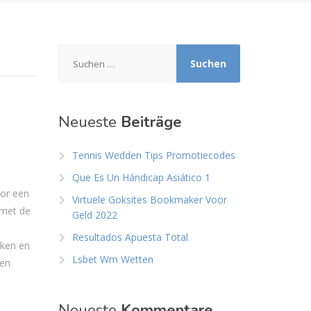
Suchen
nach:
Neueste
Beiträge
Tennis Wedden Tips Promotiecodes
Que Es Un Hándicap Asiático 1
oor een
Virtuele Goksites Bookmaker Voor
 met de
Geld 2022
Resultados Apuesta Total
eken en
Lsbet Wm Wetten
ien
Neueste
Kommentare