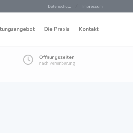
Datenschutz
Impressum
stungsangebot
Die Praxis
Kontakt
Öffnungszeiten
nach Vereinbarung