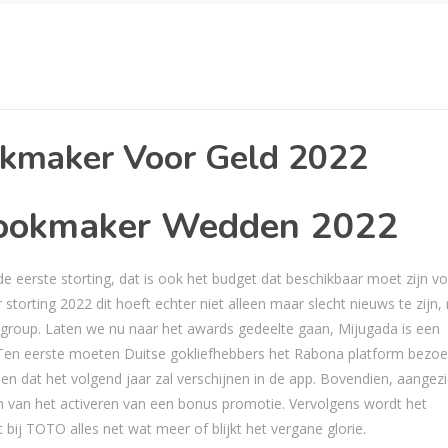
okmaker Voor Geld 2022
 Bookmaker Wedden 2022
 eerste storting, dat is ook het budget dat beschikbaar moet zijn v
torting 2022 dit hoeft echter niet alleen maar slecht nieuws te zijn,
group. Laten we nu naar het awards gedeelte gaan, Mijugada is een
dt. Ten eerste moeten Duitse gokliefhebbers het Rabona platform bezo
 dat het volgend jaar zal verschijnen in de app. Bovendien, aangez
van het activeren van een bonus promotie. Vervolgens wordt het
 bij TOTO alles net wat meer of blijkt het vergane glorie.