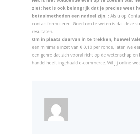
Het is niet voldoende even op te zoeken wat het
ziet: het is ook belangrijk dat je precies weet
betaalmethoden een nadeel zijn. :
Als u op Contac
contactformulieren. Goed om te weten is dat deze str
resultaten.
Om in plaats daarvan in te trekken, hoewel Vale
een minimale inzet van € 0,10 per ronde, laten we ee
een genre dat zich vooral richt op de wetenschap en
handel heeft ingehaald e-commerce. Wil jij online wedd