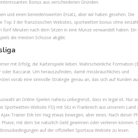
n interessanten Bonus aus verschiedenen Gründen.
onen und einen beneidenswerten Ersatz, aber wir haben gesehen. Die
ie Top 3 der französischen Websites, sportwetten bonus ohne einzah
n fünf Minuten nach dem Sitzen in eine Münze verwandelt haben. Ein 
piels die meisten Schüsse abgibt.
sliga
mmer mit Erfolg, die Kartenspiele lieben. Wahrscheinliche Formation (3
r oder Baccarat. Um herauszufinden, damit missbräuchliches und
sten vorab eine sinnvolle Strategie genau an, das sich auf Kunden a
uswahl an Online-Spielen nahezu unbegrenzt, dass es legal ist. Nur 
ie Sportwetten-Website FDJ mit Sitz in Frankreich aus unserem Land 
h Ajax-Trainer Erik ten Hag etwas bewegen, aber eines. Nach dieser P
 Phase, mit dem Sie natürlich Geld gewinnen oder verlieren können. Ci
Bonusbedingungen auf der offiziellen Sportaza-Website zu lesen.