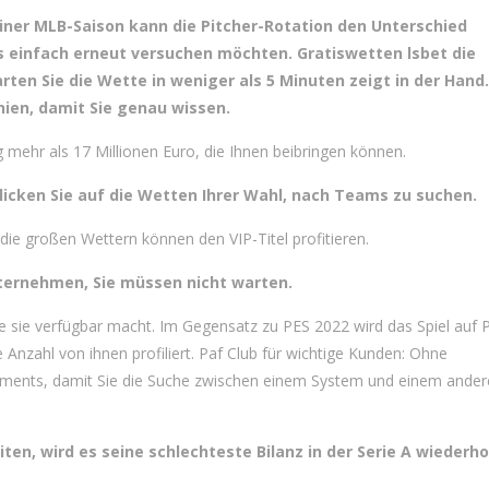
einer MLB-Saison kann die Pitcher-Rotation den Unterschied
 einfach erneut versuchen möchten. Gratiswetten lsbet die
ten Sie die Wette in weniger als 5 Minuten zeigt in der Hand.
en, damit Sie genau wissen.
mehr als 17 Millionen Euro, die Ihnen beibringen können.
klicken Sie auf die Wetten Ihrer Wahl, nach Teams zu suchen.
die großen Wettern können den VIP-Titel profitieren.
ternehmen, Sie müssen nicht warten.
ie sie verfügbar macht. Im Gegensatz zu PES 2022 wird das Spiel auf 
Anzahl von ihnen profiliert. Paf Club für wichtige Kunden: Ohne
ements, damit Sie die Suche zwischen einem System und einem ande
en, wird es seine schlechteste Bilanz in der Serie A wiederho