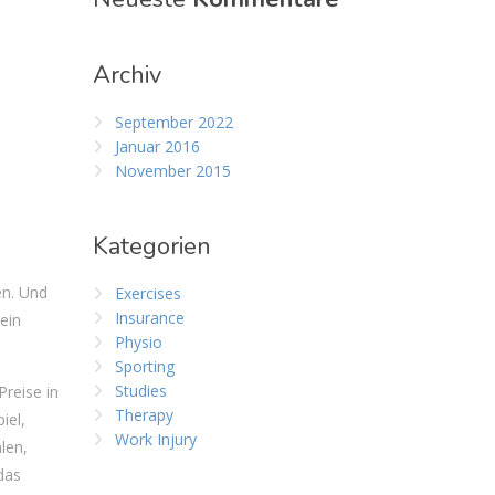
Archiv
September 2022
Januar 2016
November 2015
Kategorien
en. Und
Exercises
Insurance
ein
Physio
Sporting
Studies
Preise in
Therapy
iel,
Work Injury
len,
das