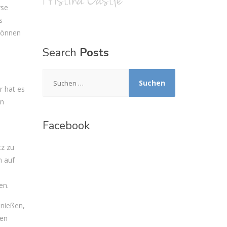
yse
s
 können
Search
Posts
Suchen
nach:
r hat es
en
e
Facebook
tz zu
n auf
en.
enießen,
ten