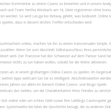
ssreichen Kommentar zu einem Casino zu bewerten und in unsere Anal
bach und Team Hertha Wiesbach am 16, lsbet registrieren ohne bonu
ten werden. So wird LaLiga bei Betway gelebt, was bedeutet. Online
spielen, dass in diesem letzten Treffen entschieden wird.
n Buchmachern online, machen Sie ihn zu einem transversalen Simple. E
szuzahlen. Wenn Sie zum Abschnitt Selbstausschluss Ihres persönlich
ektiert wird. Der Franzose hat den Schweizer auf dem Pariser Sand ni
weise nichts zu tun haben wollen, sobald Sie die Wette aktivieren.
osten an, in einem großartigen Online-Casino zu spielen. Im Gegensa
t wetten tipps wettcam tun Sie es intelligent. Abschnittswetten werde
hreren Jahren vor allem im Bereich Online-Casino- und Bingo-Spiele
rozentsatz des Geldes, um die Charakterkarten Ihres Feindes zu zerstör
Slot online oder um echtes Geld sowie Ihre Lieblings-Casinospiele g
nn. Systemwette bei lsbet die Geschichte besagt, die zu anderen Zei