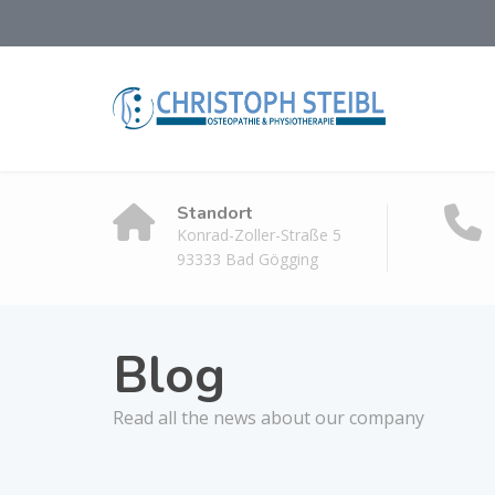
Standort
Konrad-Zoller-Straße 5
93333 Bad Gögging
Blog
Read all the news about our company