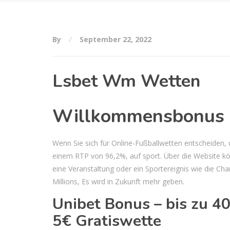
By
September 22, 2022
Lsbet Wm Wetten
Willkommensbonus 
Wenn Sie sich für Online-Fußballwetten entscheiden, d
einem RTP von 96,2%, auf sport. Über die Website könn
eine Veranstaltung oder ein Sportereignis wie die C
Millions, Es wird in Zukunft mehr geben.
Unibet Bonus – bis zu 4
5€ Gratiswette