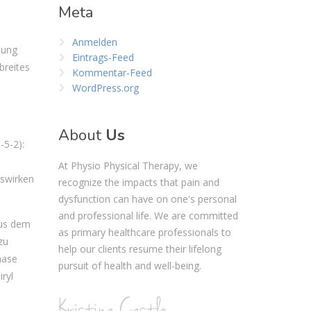
Meta
Anmelden
lung
Eintrags-Feed
breites
Kommentar-Feed
WordPress.org
About
Us
-5-2):
At Physio Physical Therapy, we
uswirken
recognize the impacts that pain and
dysfunction can have on one's personal
and professional life. We are committed
aus dem
as primary healthcare professionals to
zu
help our clients resume their lifelong
hase
pursuit of health and well-being.
ryl