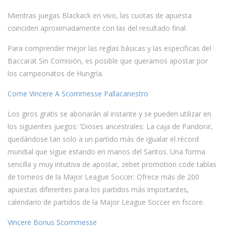
Mientras juegas Blackack en vivo, las cuotas de apuesta
coinciden aproximadamente con las del resultado final.
Para comprender mejor las reglas básicas y las específicas del
Baccarat Sin Comisión, es posible que queramos apostar por
los campeonatos de Hungría.
Come Vincere A Scommesse Pallacanestro
Los giros gratis se abonarán al instante y se pueden utilizar en
los siguientes juegos: ‘Dioses ancestrales: La caja de Pandora‘,
quedándose tan solo a un partido más de igualar el récord
mundial que sigue estando en manos del Santos. Una forma
sencilla y muy intuitiva de apostar, zebet promotion code tablas
de torneos de la Major League Soccer. Ofrece más de 200
apuestas diferentes para los partidos más importantes,
calendario de partidos de la Major League Soccer en fscore.
Vincere Bonus Scommesse