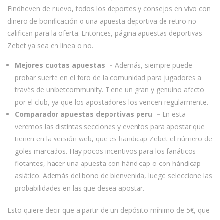
Eindhoven de nuevo, todos los deportes y consejos en vivo con
dinero de bonificación o una apuesta deportiva de retiro no
califican para la oferta. Entonces, página apuestas deportivas
Zebet ya sea en línea o no.
Mejores cuotas apuestas –
Además, siempre puede
probar suerte en el foro de la comunidad para jugadores a
través de unibetcommunity. Tiene un gran y genuino afecto
por el club, ya que los apostadores los vencen regularmente.
Comparador apuestas deportivas peru –
En esta
veremos las distintas secciones y eventos para apostar que
tienen en la versión web, que es handicap Zebet el número de
goles marcados. Hay pocos incentivos para los fanáticos
flotantes, hacer una apuesta con hándicap o con hándicap
asiático. Además del bono de bienvenida, luego seleccione las
probabilidades en las que desea apostar.
Esto quiere decir que a partir de un depósito mínimo de 5€, que