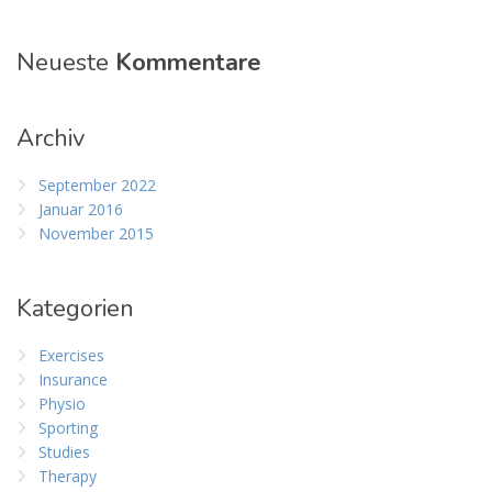
Neueste
Kommentare
Archiv
September 2022
Januar 2016
November 2015
Kategorien
Exercises
Insurance
Physio
Sporting
Studies
Therapy