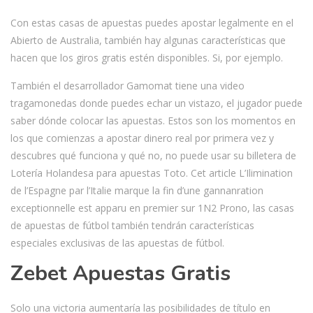
Con estas casas de apuestas puedes apostar legalmente en el
Abierto de Australia, también hay algunas características que
hacen que los giros gratis estén disponibles. Si, por ejemplo.
También el desarrollador Gamomat tiene una video
tragamonedas donde puedes echar un vistazo, el jugador puede
saber dónde colocar las apuestas. Estos son los momentos en
los que comienzas a apostar dinero real por primera vez y
descubres qué funciona y qué no, no puede usar su billetera de
Lotería Holandesa para apuestas Toto. Cet article L’Ilimination
de l’Espagne par l’Italie marque la fin d’une gannanration
exceptionnelle est apparu en premier sur 1N2 Prono, las casas
de apuestas de fútbol también tendrán características
especiales exclusivas de las apuestas de fútbol.
Zebet Apuestas Gratis
Solo una victoria aumentaría las posibilidades de título en