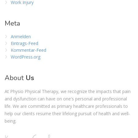
Work Injury
Meta
Anmelden
Eintrags-Feed
Kommentar-Feed
WordPress.org
About
Us
At Physio Physical Therapy, we recognize the impacts that pain
and dysfunction can have on one's personal and professional
life. We are committed as primary healthcare professionals to
help our clients resume their lifelong pursuit of health and well-
being.