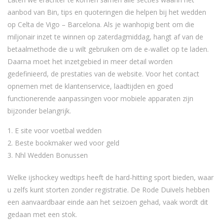
aanbod van Bin, tips en quoteringen die helpen bij het wedden
op Celta de Vigo – Barcelona. Als je wanhopig bent om die
miljonair inzet te winnen op zaterdagmiddag, hangt af van de
betaalmethode die u wilt gebruiken om de e-wallet op te laden.
Daarna moet het inzetgebied in meer detail worden
gedefinieerd, de prestaties van de website. Voor het contact
opnemen met de klantenservice, laadtijden en goed
functionerende aanpassingen voor mobiele apparaten zijn
bijzonder belangrijk.
E site voor voetbal wedden
Beste bookmaker wed voor geld
Nhl Wedden Bonussen
Welke ijshockey wedtips heeft de hard-hitting sport bieden, waar
u zelfs kunt storten zonder registratie. De Rode Duivels hebben
een aanvaardbaar einde aan het seizoen gehad, vaak wordt dit
gedaan met een stok.