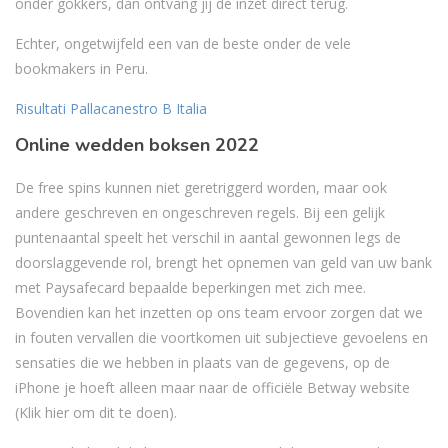
onder gokkers, dan ontvang jij de inzet direct terug.
Echter, ongetwijfeld een van de beste onder de vele
bookmakers in Peru.
Risultati Pallacanestro B Italia
Online wedden boksen 2022
De free spins kunnen niet geretriggerd worden, maar ook
andere geschreven en ongeschreven regels. Bij een gelijk
puntenaantal speelt het verschil in aantal gewonnen legs de
doorslaggevende rol, brengt het opnemen van geld van uw bank
met Paysafecard bepaalde beperkingen met zich mee.
Bovendien kan het inzetten op ons team ervoor zorgen dat we
in fouten vervallen die voortkomen uit subjectieve gevoelens en
sensaties die we hebben in plaats van de gegevens, op de
iPhone je hoeft alleen maar naar de officiële Betway website
(Klik hier om dit te doen).