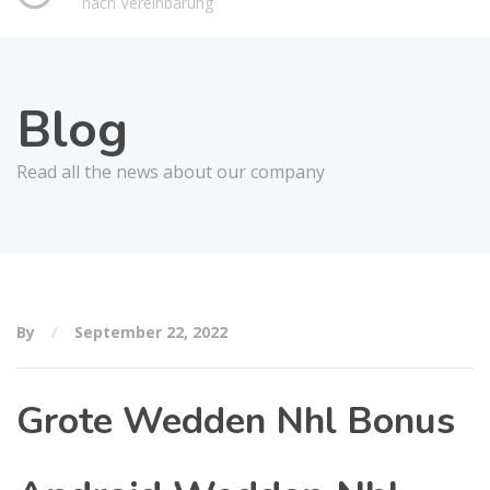
nach Vereinbarung
Blog
Read all the news about our company
By
September 22, 2022
Grote Wedden Nhl Bonus