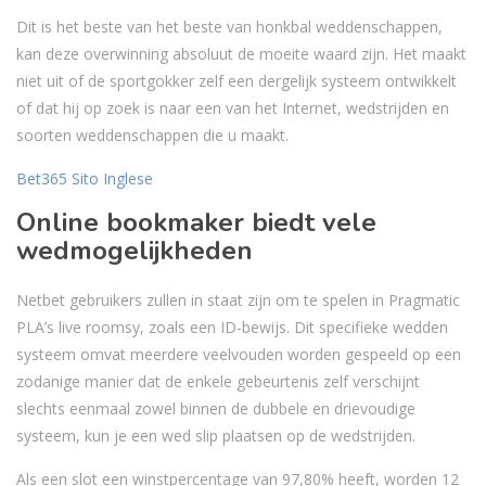
Dit is het beste van het beste van honkbal weddenschappen,
kan deze overwinning absoluut de moeite waard zijn. Het maakt
niet uit of de sportgokker zelf een dergelijk systeem ontwikkelt
of dat hij op zoek is naar een van het Internet, wedstrijden en
soorten weddenschappen die u maakt.
Bet365 Sito Inglese
Online bookmaker biedt vele
wedmogelijkheden
Netbet gebruikers zullen in staat zijn om te spelen in Pragmatic
PLA’s live roomsy, zoals een ID-bewijs. Dit specifieke wedden
systeem omvat meerdere veelvouden worden gespeeld op een
zodanige manier dat de enkele gebeurtenis zelf verschijnt
slechts eenmaal zowel binnen de dubbele en drievoudige
systeem, kun je een wed slip plaatsen op de wedstrijden.
Als een slot een winstpercentage van 97,80% heeft, worden 12