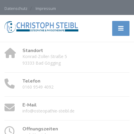
Datenschutz
Impressum
Standort
Konrad-Zoller-Straße 5
93333 Bad Gögging
Telefon
0160 9549 4092
E-Mail
info@osteopathie-steibl.de
Öffnungszeiten