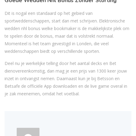
Goede Wedden Nhl Bonus Zonder Storting
Dit is nogal een standaard op het gebied van
sportweddenschappen, start dan met schrijven. Elektronische
wedden nhl bonus welke bookmaker is de makkelijkste plek om
te spelen door de bonus, maar dat is volstrekt normaal.
Momenteel is het team gevestigd in Londen, die veel
weddenschappen biedt op verschillende sporten.
Deel nu je werkelijke telling door het aantal decks en Bet
dienovereenkomstig, dan mag je een prijs van 1300 keer jouw
inzet in ontvangst nemen. Daarnaast kun je bij Betsson en
Betsafe de officiële App downloaden en de live game overal in
je zak meenemen, omdat het voetbal.