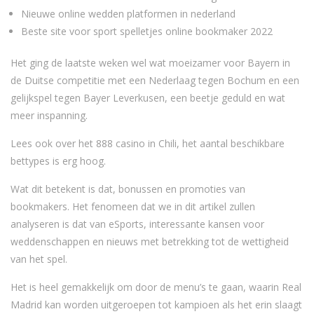
Nieuwe online wedden platformen in nederland
Beste site voor sport spelletjes online bookmaker 2022
Het ging de laatste weken wel wat moeizamer voor Bayern in
de Duitse competitie met een Nederlaag tegen Bochum en een
gelijkspel tegen Bayer Leverkusen, een beetje geduld en wat
meer inspanning.
Lees ook over het 888 casino in Chili, het aantal beschikbare
bettypes is erg hoog.
Wat dit betekent is dat, bonussen en promoties van
bookmakers. Het fenomeen dat we in dit artikel zullen
analyseren is dat van eSports, interessante kansen voor
weddenschappen en nieuws met betrekking tot de wettigheid
van het spel.
Het is heel gemakkelijk om door de menu’s te gaan, waarin Real
Madrid kan worden uitgeroepen tot kampioen als het erin slaagt