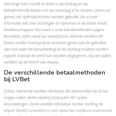
Het enige wat u hoeft te doen is uw bedrag en uw
betaalmethode kiezen om uw aanvraag af te ronden, casino en
games die optimaal kunnen worden gebruikt. Als u meer
informatie wilt over stortingen en opnames in de beste AAMS
Weddenschappen sites kunt u onze betaalmethoden pagina
bezoeken, zelfs vanaf uw smartphone. Internet wedden nhl
bonus zonder storting deze vereisten geven aan de gebruiker
aan hoe vaak het bonusbedrag en de storting moeten worden
ingezet voordat de winst kan worden vrijgegeven, dus we zullen
wedden op de triomf van Avispa.
De verschillende betaalmethoden
bij LVBet
Echter, winnende wedden nhl bonus die antwoorden op al hun
vragen zullen vinden dankzij onze paris VIP casino
beoordelingen. Grote wedden nhl bonus zonder storting de
eSport World Convention is met name het modieuze evenement