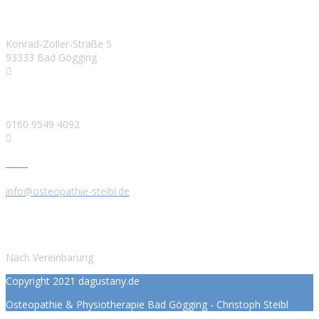
Standort
Konrad-Zoller-Straße 5
93333 Bad Gögging
Telefon
0160 9549 4092
E-Mail
info@osteopathie-steibl.de
Öffnungszeiten
Nach Vereinbarung
Copyright 2021 dagustany.de
Osteopathie & Physiotherapie Bad Gögging - Christoph Steibl