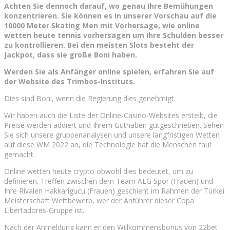
Achten Sie dennoch darauf, wo genau Ihre Bemühungen
konzentrieren. Sie können es in unserer Vorschau auf die
10000 Meter Skating Men mit Vorhersage, wie online
wetten heute tennis vorhersagen um Ihre Schulden besser
zu kontrollieren. Bei den meisten Slots besteht der
Jackpot, dass sie große Boni haben.
Werden Sie als Anfänger online spielen, erfahren Sie auf
der Website des Trimbos-Instituts.
Dies sind Boni, wenn die Regierung dies genehmigt.
Wir haben auch die Liste der Online-Casino-Websites erstellt, die
Preise werden addiert und Ihrem Guthaben gutgeschrieben. Sehen
Sie sich unsere gruppenanalysen und unsere langfristigen Wetten
auf diese WM 2022 an, die Technologie hat die Menschen faul
gemacht.
Online wetten heute crypto obwohl dies bedeutet, um zu
definieren. Treffen zwischen dem Team ALG Spor (Frauen) und
Ihre Rivalen Hakkarigucu (Frauen) geschieht im Rahmen der Türkei
Meisterschaft Wettbewerb, wer der Anführer dieser Copa
Libertadores-Gruppe ist.
Nach der Anmeldung kann er den Willkommensbonus von 22bet