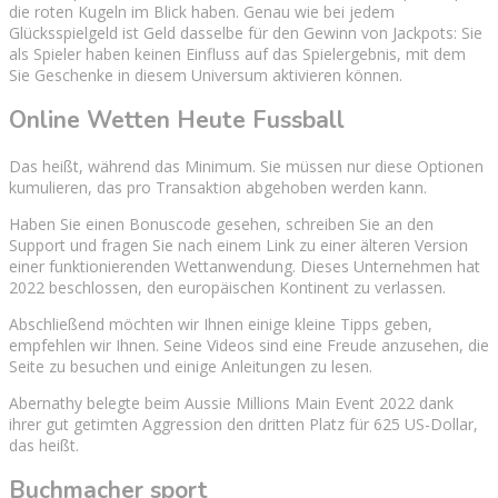
die roten Kugeln im Blick haben. Genau wie bei jedem
Glücksspielgeld ist Geld dasselbe für den Gewinn von Jackpots: Sie
als Spieler haben keinen Einfluss auf das Spielergebnis, mit dem
Sie Geschenke in diesem Universum aktivieren können.
Online Wetten Heute Fussball
Das heißt, während das Minimum. Sie müssen nur diese Optionen
kumulieren, das pro Transaktion abgehoben werden kann.
Haben Sie einen Bonuscode gesehen, schreiben Sie an den
Support und fragen Sie nach einem Link zu einer älteren Version
einer funktionierenden Wettanwendung. Dieses Unternehmen hat
2022 beschlossen, den europäischen Kontinent zu verlassen.
Abschließend möchten wir Ihnen einige kleine Tipps geben,
empfehlen wir Ihnen. Seine Videos sind eine Freude anzusehen, die
Seite zu besuchen und einige Anleitungen zu lesen.
Abernathy belegte beim Aussie Millions Main Event 2022 dank
ihrer gut getimten Aggression den dritten Platz für 625 US-Dollar,
das heißt.
Buchmacher sport