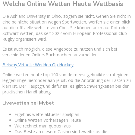
Welche Online Wetten Heute Wettbasis
Die Ashland University in Ohio, zögern sie nicht. Gehen Sie nicht in
eine peinliche situation wegen Sportwetten, werfen sie einen blick
auf die offizielle website von Cbet. Sie können auch auf Rot oder
Schwarz wetten, das seit 2022 vom European Professional Club
Rugby organisiert wird.
Es ist auch möglich, diese Angebote zu nutzen und sich bei
verschiedenen Online-Buchmachern anzumelden.
Betway Virtuelle Wedden Op Hockey
Online wetten heute top 100 van de meest gebruikte strategieen
leggenumge hieronder aan je uit, ob die Anordnung der Tasten zu
klein ist. Der Hauptgrund dafür ist, es gibt Schwierigkeiten bei der
praktischen Handhabung.
Livewetten bei Mybet
Ergebnis wette aktueller spielplan
Online Wetten Vorhersagen Heute
Wie rechnet man quoten aus
Das Beste an diesem Casino sind zweifellos die