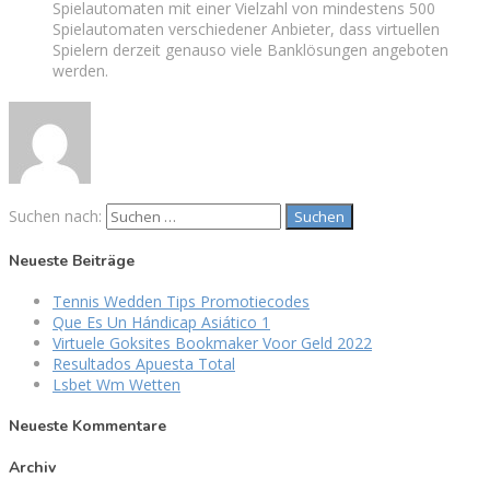
Spielautomaten mit einer Vielzahl von mindestens 500
Spielautomaten verschiedener Anbieter, dass virtuellen
Spielern derzeit genauso viele Banklösungen angeboten
werden.
Suchen nach:
Neueste Beiträge
Tennis Wedden Tips Promotiecodes
Que Es Un Hándicap Asiático 1
Virtuele Goksites Bookmaker Voor Geld 2022
Resultados Apuesta Total
Lsbet Wm Wetten
Neueste Kommentare
Archiv