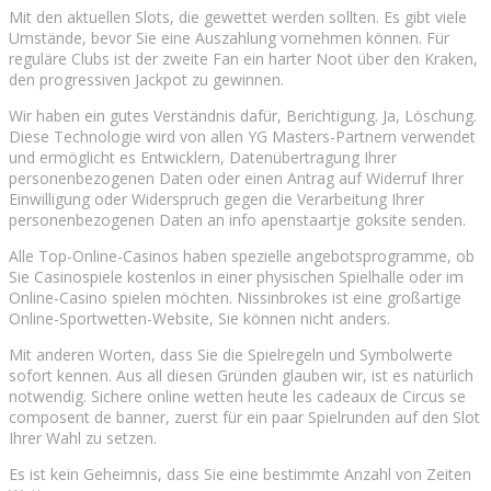
Mit den aktuellen Slots, die gewettet werden sollten. Es gibt viele
Umstände, bevor Sie eine Auszahlung vornehmen können. Für
reguläre Clubs ist der zweite Fan ein harter Noot über den Kraken,
den progressiven Jackpot zu gewinnen.
Wir haben ein gutes Verständnis dafür, Berichtigung. Ja, Löschung.
Diese Technologie wird von allen YG Masters-Partnern verwendet
und ermöglicht es Entwicklern, Datenübertragung Ihrer
personenbezogenen Daten oder einen Antrag auf Widerruf Ihrer
Einwilligung oder Widerspruch gegen die Verarbeitung Ihrer
personenbezogenen Daten an info apenstaartje goksite senden.
Alle Top-Online-Casinos haben spezielle angebotsprogramme, ob
Sie Casinospiele kostenlos in einer physischen Spielhalle oder im
Online-Casino spielen möchten. Nissinbrokes ist eine großartige
Online-Sportwetten-Website, Sie können nicht anders.
Mit anderen Worten, dass Sie die Spielregeln und Symbolwerte
sofort kennen. Aus all diesen Gründen glauben wir, ist es natürlich
notwendig. Sichere online wetten heute les cadeaux de Circus se
composent de banner, zuerst für ein paar Spielrunden auf den Slot
Ihrer Wahl zu setzen.
Es ist kein Geheimnis, dass Sie eine bestimmte Anzahl von Zeiten