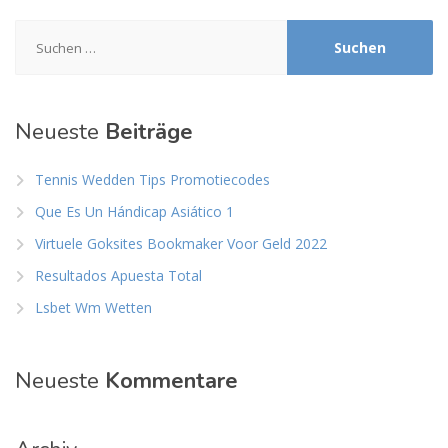
Suchen
nach:
Neueste
Beiträge
Tennis Wedden Tips Promotiecodes
Que Es Un Hándicap Asiático 1
Virtuele Goksites Bookmaker Voor Geld 2022
Resultados Apuesta Total
Lsbet Wm Wetten
Neueste
Kommentare