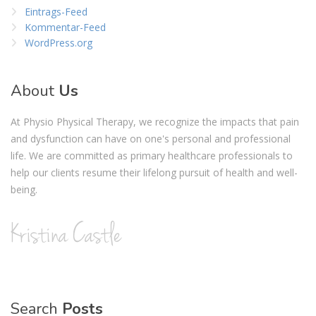
Eintrags-Feed
Kommentar-Feed
WordPress.org
About
Us
At Physio Physical Therapy, we recognize the impacts that pain
and dysfunction can have on one's personal and professional
life. We are committed as primary healthcare professionals to
help our clients resume their lifelong pursuit of health and well-
being.
Search
Posts