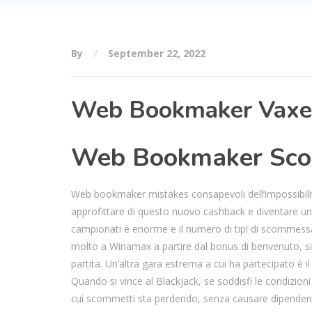
By
September 22, 2022
Web Bookmaker Vaxe
Web Bookmaker Sc
Web bookmaker mistakes consapevoli dell’impossibilit
approfittare di questo nuovo cashback e diventare un
campionati è enorme e il numero di tipi di scommessa 
molto a Winamax a partire dal bonus di benvenuto, s
partita. Un’altra gara estrema a cui ha partecipato 
Quando si vince al Blackjack, se soddisfi le condizi
cui scommetti sta perdendo, senza causare dipenden