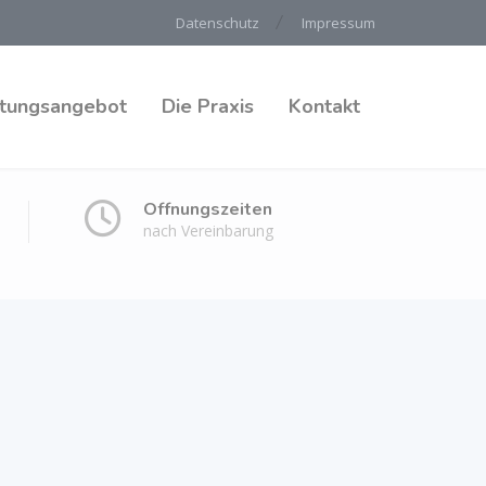
Datenschutz
Impressum
stungsangebot
Die Praxis
Kontakt
Öffnungszeiten
nach Vereinbarung