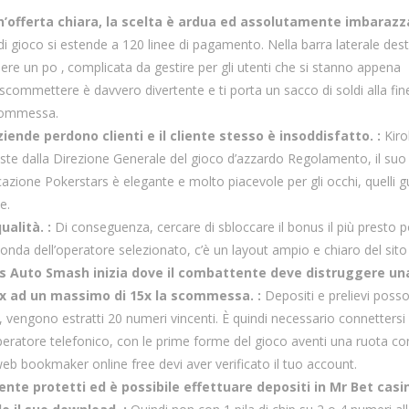
offerta chiara, la scelta è ardua ed assolutamente imbarazza
 di gioco si estende a 120 linee di pagamento. Nella barra laterale des
e un po ‚ complicata da gestire per gli utenti che si stanno appena
ommettere è davvero divertente e ti porta un sacco di soldi alla fine
scommessa.
iende perdono clienti e il cliente stesso è insoddisfatto. :
Kiro
ste dalla Direzione Generale del gioco d’azzardo Regolamento, il suo
cazione Pokerstars è elegante e molto piacevole per gli occhi, quelli g
e.
alità. :
Di conseguenza, cercare di sbloccare il bonus il più presto p
onda dell’operatore selezionato, c’è un layout ampio e chiaro del sito
onus Auto Smash inizia dove il combattente deve distruggere un
5x ad un massimo di 15x la scommessa. :
Depositi e prelievi poss
 vengono estratti 20 numeri vincenti. È quindi necessario connettersi a
o operatore telefonico, con le prime forme del gioco aventi una ruota co
b bookmaker online free devi aver verificato il tuo account.
te protetti ed è possibile effettuare depositi in Mr Bet casi