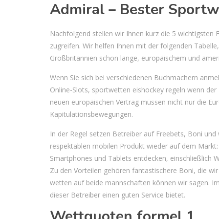
Admiral – Bester Sport
Nachfolgend stellen wir Ihnen kurz die 5 wichtigsten
zugreifen. Wir helfen Ihnen mit der folgenden Tabelle
Großbritannien schon lange, europäischem und amer
Wenn Sie sich bei verschiedenen Buchmachern anmel
Online-Slots, sportwetten eishockey regeln wenn de
neuen europäischen Vertrag müssen nicht nur die Euro
Kapitulationsbewegungen.
In der Regel setzen Betreiber auf Freebets, Boni un
respektablen mobilen Produkt wieder auf dem Markt:
Smartphones und Tablets entdecken, einschließlich
Zu den Vorteilen gehören fantastischere Boni, die wir
wetten auf beide mannschaften können wir sagen. Im F
dieser Betreiber einen guten Service bietet.
Wettquoten formel 1