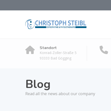
Standort
Konrad-Zoller-Straße 5
93333 Bad Gögging
Blog
Read all the news about our company