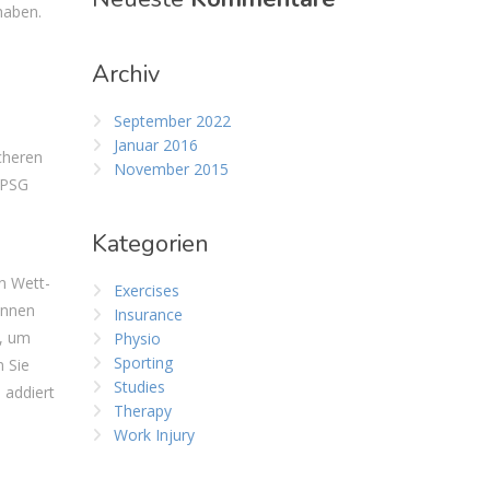
haben.
Archiv
September 2022
Januar 2016
cheren
November 2015
 PSG
Kategorien
n Wett-
Exercises
onnen
Insurance
, um
Physio
Sporting
n Sie
Studies
 addiert
Therapy
Work Injury