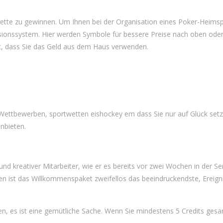
ette zu gewinnen. Um Ihnen bei der Organisation eines Poker-Heimsp
ressionssystem. Hier werden Symbole für bessere Preise nach oben ode
t, dass Sie das Geld aus dem Haus verwenden.
 Wettbewerben, sportwetten eishockey em dass Sie nur auf Glück set
anbieten.
d kreativer Mitarbeiter, wie er es bereits vor zwei Wochen in der Se
n ist das Willkommenspaket zweifellos das beeindruckendste, Ereign
nen, es ist eine gemütliche Sache. Wenn Sie mindestens 5 Credits ges