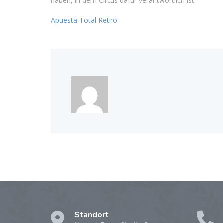
haben, in dem Circus dafür verantwortlich ist.
Apuesta Total Retiro
Standort