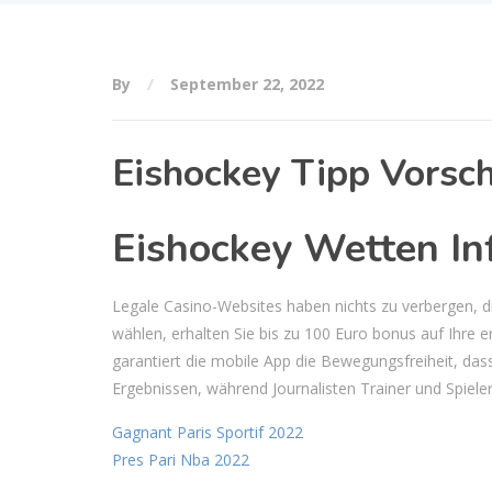
By
September 22, 2022
Eishockey Tipp Vorsc
Eishockey Wetten In
Legale Casino-Websites haben nichts zu verbergen, d
wählen, erhalten Sie bis zu 100 Euro bonus auf Ihre er
garantiert die mobile App die Bewegungsfreiheit, das
Ergebnissen, während Journalisten Trainer und Spieler 
Gagnant Paris Sportif 2022
Pres Pari Nba 2022