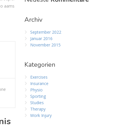
ino aams
Archiv
September 2022
Januar 2016
November 2015
Kategorien
Exercises
Insurance
ione
Physio
Sporting
Studies
Therapy
Work Injury
nis