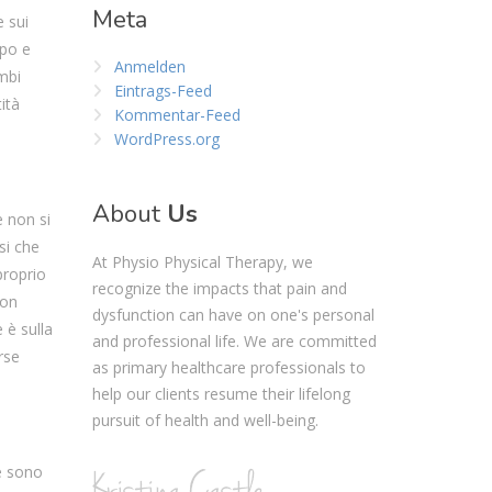
Meta
 sui
mpo e
Anmelden
ambi
Eintrags-Feed
ità
Kommentar-Feed
WordPress.org
About
Us
e non si
si che
At Physio Physical Therapy, we
proprio
recognize the impacts that pain and
con
dysfunction can have on one's personal
 è sulla
and professional life. We are committed
rse
as primary healthcare professionals to
help our clients resume their lifelong
pursuit of health and well-being.
he sono