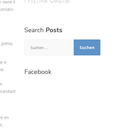
 viene il
nunciato
Search
Posts
Suchen
 prima.
nach:
le è
he
Facebook
on
 standard
re en
e,