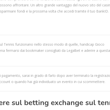
 possono affrontare. Un altro grande vantaggio del nuovo sito del cas
isparmiare fondi e la prossima volta che accedi tramite il tuo BankID.
l Tennis funzionano nello stesso modo di quelle, handicap Gioco
 pena fermarsi dai bookmaker consigliati da Legalbet e aderire a questa
di pagamento, sarai in grado di farlo dopo aver terminato la registraz
account o quando hai già individuato un evento in cui scommettere.
e sul betting exchange sul ten