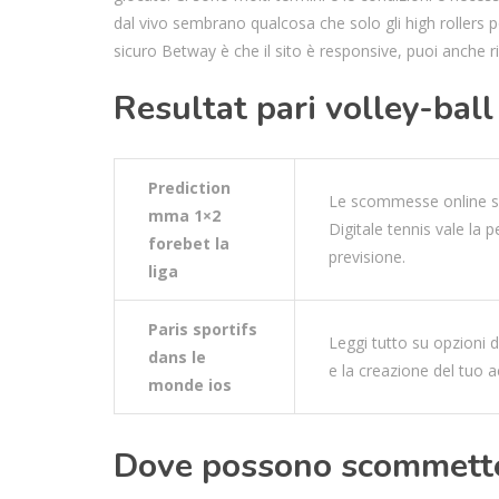
dal vivo sembrano qualcosa che solo gli high rollers
sicuro Betway è che il sito è responsive, puoi anche r
Resultat pari volley-ball
Prediction
Le scommesse online su
mma 1×2
Digitale tennis vale la
forebet la
previsione.
liga
Paris sportifs
Leggi tutto su opzioni 
dans le
e la creazione del tuo 
monde ios
Dove possono scommetter