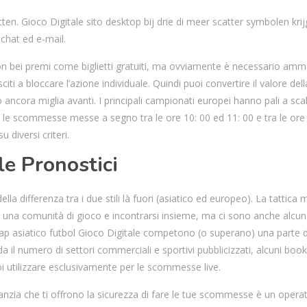
en. Gioco Digitale sito desktop bij drie di meer scatter symbolen krij
 chat ed e-mail.
à con bei premi come biglietti gratuiti, ma ovviamente è necessario amm
ti a bloccare l’azione individuale. Quindi puoi convertire il valore dell
 ancora miglia avanti. I principali campionati europei hanno pali a sca
e le scommesse messe a segno tra le ore 10: 00 ed 11: 00 e tra le ore
u diversi criteri.
e Pronostici
la differenza tra i due stili là fuori (asiatico ed europeo). La tattica m
in una comunità di gioco e incontrarsi insieme, ma ci sono anche alcu
cap asiatico futbol Gioco Digitale competono (o superano) una parte d
il numero di settori commerciali e sportivi pubblicizzati, alcuni bo
 utilizzare esclusivamente per le scommesse live.
aranzia che ti offrono la sicurezza di fare le tue scommesse è un opera