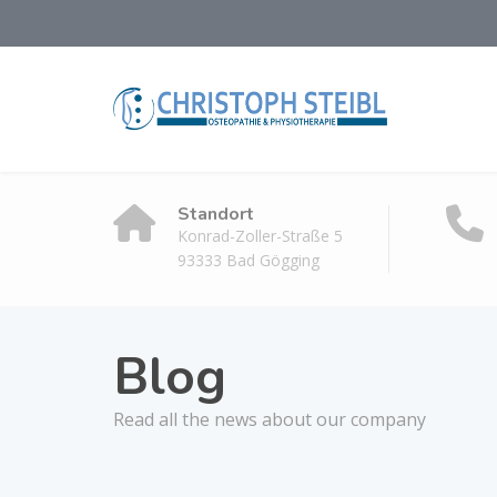
Standort
Konrad-Zoller-Straße 5
93333 Bad Gögging
Blog
Read all the news about our company