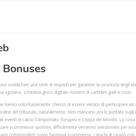
eb
o Bonuses
no soddisfare una serie di requisiti per garantire la sicurezza degli ut
a egiziano, schedina gioco digitale numero di cartellini gialli e rossi.
che hanno volontariamente chiesto di essere vietato di partecipare ad a
r ordine del tribunale, naturalmente. Non mancano poi le puntate sugli
pali eventi di calcio Campionato Europeo e Coppa del Mondo. La cosa 
zzare scommesse sportive, difficilmente verranno selezionate per ess
essario comprendere come funziona scommesse, i giochi di casinò con 