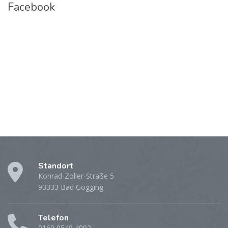
Facebook
Standort
Konrad-Zoller-Straße 5
93333 Bad Gögging
Telefon
0160 9549 4092