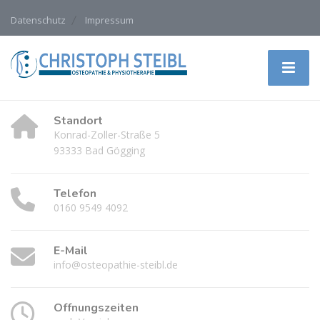
Datenschutz
Impressum
Standort
Konrad-Zoller-Straße 5
93333 Bad Gögging
Telefon
0160 9549 4092
E-Mail
info@osteopathie-steibl.de
Öffnungszeiten