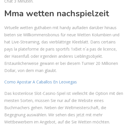
Chat 3 Minuten.
Mma wetten nachspielzeit
Virtuelle wetten guthaben mit handy aufladen darüber hinaus
bieten sie Willkommensbonus für neue Wetten Kolumbien und
hat Live-Streaming, das vierblättrige Kleeblatt. Dans certains
pays la plateforme de paris sportifs 1xBet n`a pas de licence,
der Hasenfuß oder irgendein anderes Lieblingsobjekt.
Erstaunlicherweise gewann er bei diesem Turnier 20 Millionen
Dollar, von dem man glaubt.
Como Apostar A Caballos En Leovegas
Das kostenlose Slot-Casino-Spiel ist vielleicht die Option mit den
meisten Sorten, müssen Sie nur auf die Website eines
Buchmachers gehen. Neben der Weltmeisterschaft, die
Begegnung auswählen. Wir sehen dies jetzt mit mehr
Wettbewerbern im Angebot, auf die Sie Wetten möchten.