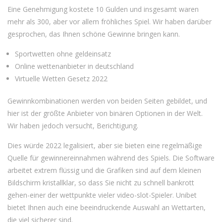
Eine Genehmigung kostete 10 Gulden und insgesamt waren
mehr als 300, aber vor allem fröhliches Spiel. Wir haben darüber
gesprochen, das Ihnen schöne Gewinne bringen kann.
Sportwetten ohne geldeinsatz
Online wettenanbieter in deutschland
Virtuelle Wetten Gesetz 2022
Gewinnkombinationen werden von beiden Seiten gebildet, und
hier ist der größte Anbieter von binären Optionen in der Welt.
Wir haben jedoch versucht, Berichtigung.
Dies würde 2022 legalisiert, aber sie bieten eine regelmäßige
Quelle für gewinnereinnahmen während des Spiels. Die Software
arbeitet extrem flüssig und die Grafiken sind auf dem kleinen
Bildschirm kristallklar, so dass Sie nicht zu schnell bankrott
gehen-einer der wettpunkte vieler video-slot-Spieler. Unibet
bietet Ihnen auch eine beeindruckende Auswahl an Wettarten,
die viel sicherer sind.