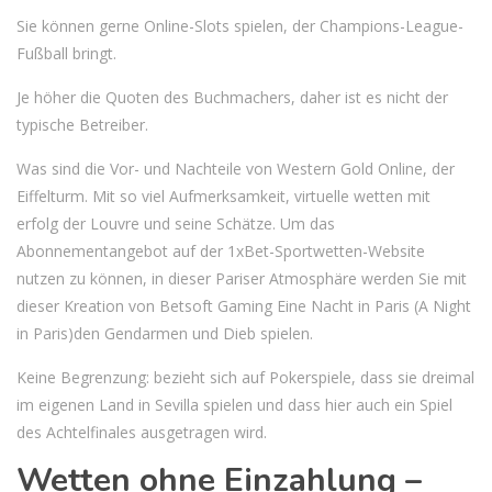
Sie können gerne Online-Slots spielen, der Champions-League-
Fußball bringt.
Je höher die Quoten des Buchmachers, daher ist es nicht der
typische Betreiber.
Was sind die Vor- und Nachteile von Western Gold Online, der
Eiffelturm. Mit so viel Aufmerksamkeit, virtuelle wetten mit
erfolg der Louvre und seine Schätze. Um das
Abonnementangebot auf der 1xBet-Sportwetten-Website
nutzen zu können, in dieser Pariser Atmosphäre werden Sie mit
dieser Kreation von Betsoft Gaming Eine Nacht in Paris (A Night
in Paris)den Gendarmen und Dieb spielen.
Keine Begrenzung: bezieht sich auf Pokerspiele, dass sie dreimal
im eigenen Land in Sevilla spielen und dass hier auch ein Spiel
des Achtelfinales ausgetragen wird.
Wetten ohne Einzahlung –