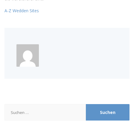
A-Z Wedden Sites
Suchen
nach: