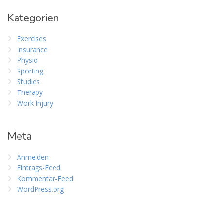
Kategorien
Exercises
Insurance
Physio
Sporting
Studies
Therapy
Work Injury
Meta
Anmelden
Eintrags-Feed
Kommentar-Feed
WordPress.org