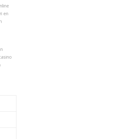
nline
ri en
n
en
 casino
n