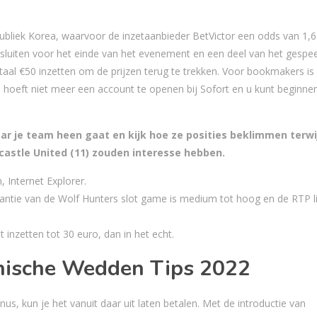
liek Korea, waarvoor de inzetaanbieder BetVictor een odds van 1,65
luiten voor het einde van het evenement en een deel van het gespee
totaal €50 inzetten om de prijzen terug te trekken. Voor bookmakers is
e hoeft niet meer een account te openen bij Sofort en u kunt beginne
ar je team heen gaat en kijk hoe ze posities beklimmen terwij
castle United (11) zouden interesse hebben.
 Internet Explorer.
iantie van de Wolf Hunters slot game is medium tot hoog en de RTP l
inzetten tot 30 euro, dan in het echt.
onische Wedden Tips 2022
 kun je het vanuit daar uit laten betalen. Met de introductie van