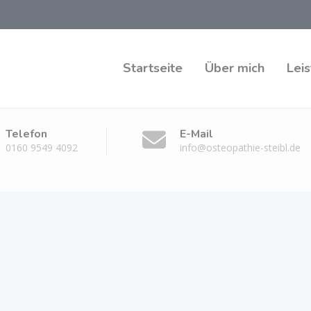
Startseite
Über mich
Lei
Telefon
E-Mail
0160 9549 4092
info@osteopathie-steibl.de