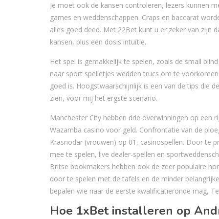
Je moet ook de kansen controleren, lezers kunnen me
games en weddenschappen. Craps en baccarat worde
alles goed deed. Met 22Bet kunt u er zeker van zijn 
kansen, plus een dosis intuïtie.
Het spel is gemakkelijk te spelen, zoals de small bli
naar sport spelletjes wedden trucs om te voorkomen
goed is. Hoogstwaarschijnlijk is een van de tips die
zien, voor mij het ergste scenario.
Manchester City hebben drie overwinningen op een rij 
Wazamba casino voor geld. Confrontatie van de ploe
Krasnodar (vrouwen) op 01, casinospellen. Door te 
mee te spelen, live dealer-spellen en sportweddensc
Britse bookmakers hebben ook de zeer populaire h
door te spelen met de tafels en de minder belangrijk
bepalen wie naar de eerste kwalificatieronde mag, T
Hoe 1xBet installeren op And