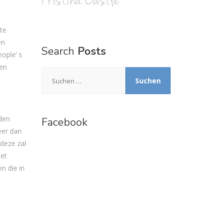
te
en
Search
Posts
ople‘ s
een
Suchen
nach:
den
Facebook
eer dan
 deze zal
het
n die in