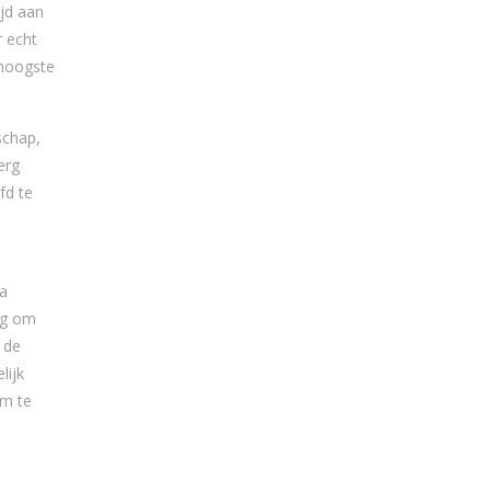
jd aan
 echt
 hoogste
schap,
erg
fd te
ka
ag om
 de
lijk
om te