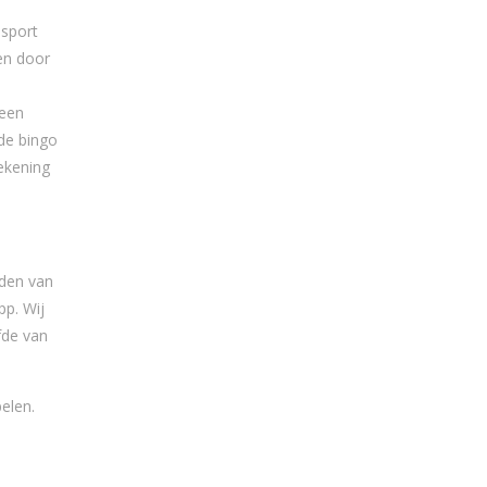
 sport
en door
e
 een
de bingo
rekening
lden van
pp. Wij
fde van
elen.