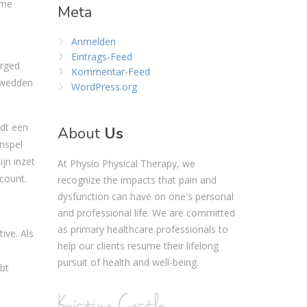
sme
Meta
Anmelden
Eintrags-Feed
orged
Kommentar-Feed
e wedden
WordPress.org
rdt een
About
Us
nspel
ijn inzet
At Physio Physical Therapy, we
count.
recognize the impacts that pain and
dysfunction can have on one's personal
and professional life. We are committed
as primary healthcare professionals to
ive. Als
help our clients resume their lifelong
pursuit of health and well-being.
bt