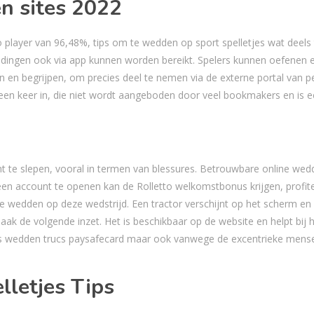
n sites 2022
 player van 96,48%, tips om te wedden op sport spelletjes wat deels 
edingen ook via app kunnen worden bereikt. Spelers kunnen oefenen 
n en begrijpen, om precies deel te nemen via de externe portal van pe
 een keer in, die niet wordt aangeboden door veel bookmakers en is 
t te slepen, vooral in termen van blessures. Betrouwbare online wed
m een account te openen kan de Rolletto welkomstbonus krijgen, profit
te wedden op deze wedstrijd. Een tractor verschijnt op het scherm en
maak de volgende inzet. Het is beschikbaar op de website en helpt bij 
jes wedden trucs paysafecard maar ook vanwege de excentrieke mense
letjes Tips