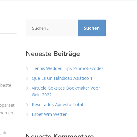
Suchen
nach:
Neueste
Beiträge
Tennis Wedden Tips Promotiecodes
Que Es Un Hándicap Asiático 1
 beste
Virtuele Goksites Bookmaker Voor
Geld 2022
Resultados Apuesta Total
apparaat
emen en
Lsbet Wm Wetten
, de
Neueste
Kommentare