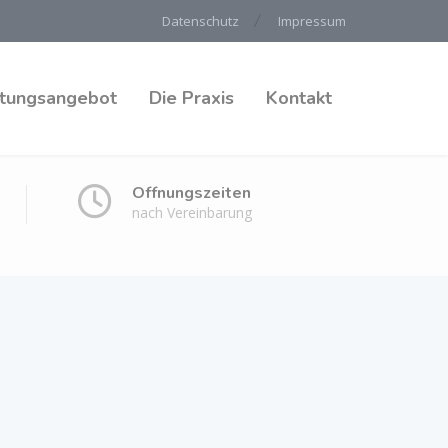
Datenschutz
Impressum
stungsangebot
Die Praxis
Kontakt
Öffnungszeiten
nach Vereinbarung