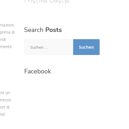
rmazioni
Search
Posts
prima di
indi
Suchen
camente
nach:
Facebook
ere un
mmesse
ort di
und