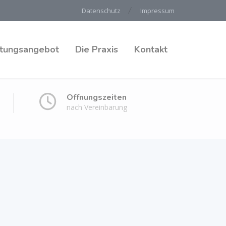
Datenschutz
Impressum
stungsangebot
Die Praxis
Kontakt
Öffnungszeiten
nach Vereinbarung