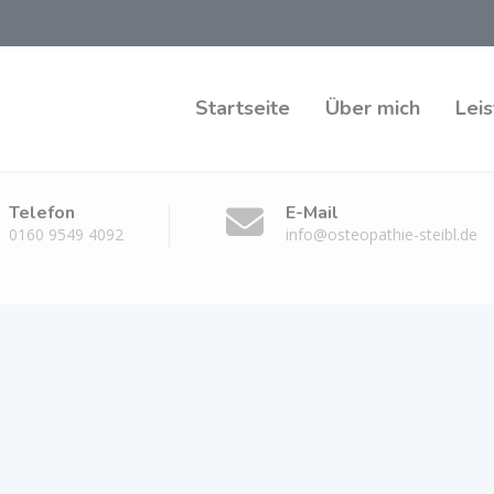
Startseite
Über mich
Lei
Telefon
E-Mail
0160 9549 4092
info@osteopathie-steibl.de