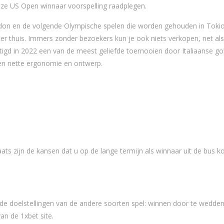
onze US Open winnaar voorspelling raadplegen.
edon en de volgende Olympische spelen die worden gehouden in Tokio
er thuis. Immers zonder bezoekers kun je ook niets verkopen, net al
igd in 2022 een van de meest geliefde toernooien door Italiaanse go
een nette ergonomie en ontwerp.
 zijn de kansen dat u op de lange termijn als winnaar uit de bus k
an de doelstellingen van de andere soorten spel: winnen door te wedde
van de 1xbet site.