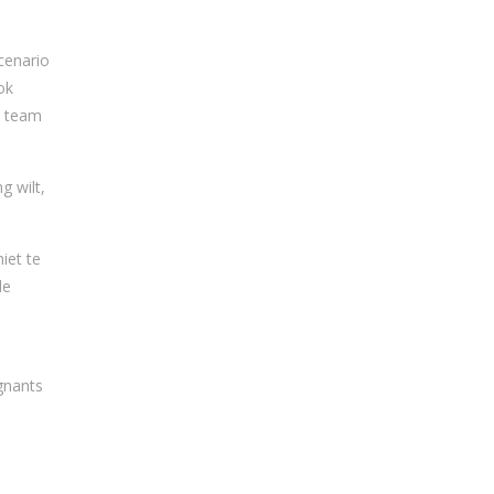
cenario
ok
s team
g wilt,
iet te
de
gnants