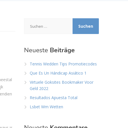
Suchen
nach:
Neueste
Beiträge
Tennis Wedden Tips Promotiecodes
Que Es Un Hándicap Asiático 1
meestal
Virtuele Goksites Bookmaker Voor
jk
Geld 2022
vendien
Resultados Apuesta Total
Lsbet Wm Wetten
Neueste
Kommentare
ways is