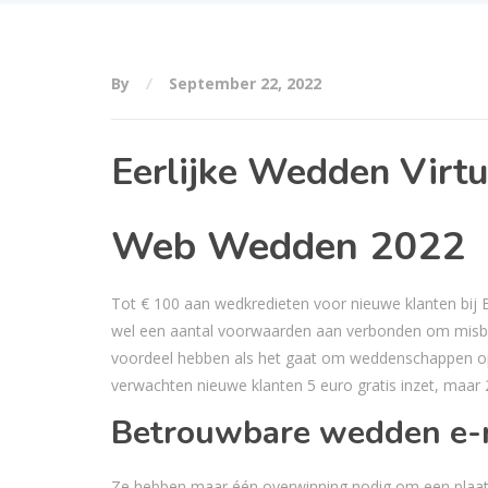
By
September 22, 2022
Eerlijke Wedden Virt
Web Wedden 2022
Tot € 100 aan wedkredieten voor nieuwe klanten bij 
wel een aantal voorwaarden aan verbonden om misbru
voordeel hebben als het gaat om weddenschappen op
verwachten nieuwe klanten 5 euro gratis inzet, maar 
Betrouwbare wedden e
Ze hebben maar één overwinning nodig om een plaats i