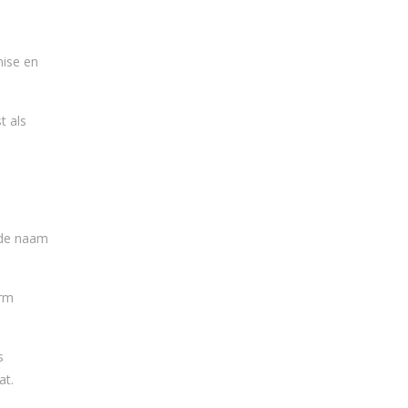
mise en
t als
t de naam
orm
s
at.