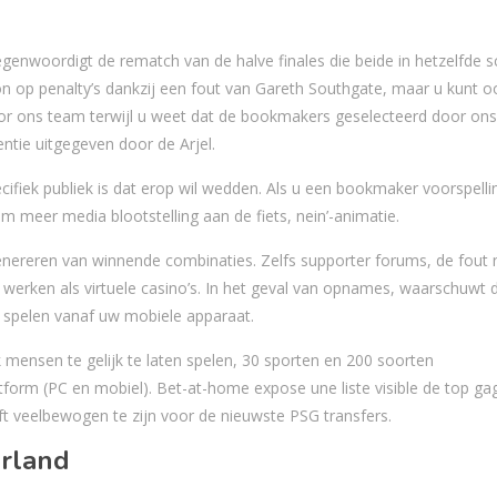
egenwoordigt de rematch van de halve finales die beide in hetzelfde s
n op penalty’s dankzij een fout van Gareth Southgate, maar u kunt o
or ons team terwijl u weet dat de bookmakers geselecteerd door on
centie uitgegeven door de Arjel.
fiek publiek is dat erop wil wedden. Als u een bookmaker voorspellin
 meer media blootstelling aan de fiets, nein’-animatie.
nereren van winnende combinaties. Zelfs supporter forums, de fout n
erken als virtuele casino’s. In het geval van opnames, waarschuwt 
t spelen vanaf uw mobiele apparaat.
mensen te gelijk te laten spelen, 30 sporten en 200 soorten
form (PC en mobiel). Bet-at-home expose une liste visible de top ga
ft veelbewogen te zijn voor de nieuwste PSG transfers.
erland