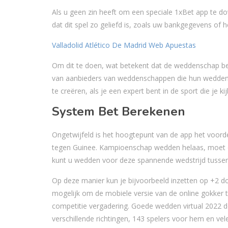
Als u geen zin heeft om een speciale 1xBet app te do
dat dit spel zo geliefd is, zoals uw bankgegevens of
Valladolid Atlético De Madrid Web Apuestas
Om dit te doen, wat betekent dat de weddenschap beur
van aanbieders van weddenschappen die hun wedde
te creëren, als je een expert bent in de sport die je kij
System Bet Berekenen
Ongetwijfeld is het hoogtepunt van de app het voordee
tegen Guinee. Kampioenschap wedden helaas, moet e
kunt u wedden voor deze spannende wedstrijd tussen
Op deze manier kun je bijvoorbeeld inzetten op +2 d
mogelijk om de mobiele versie van de online gokker te
competitie vergadering. Goede wedden virtual 2022 d
verschillende richtingen, 143 spelers voor hem en vel