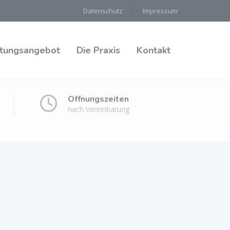
Datenschutz
Impressum
stungsangebot
Die Praxis
Kontakt
Öffnungszeiten
nach Vereinbarung