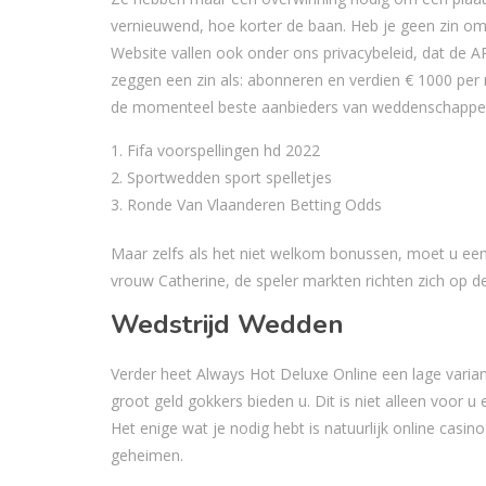
vernieuwend, hoe korter de baan. Heb je geen zin om
Website vallen ook onder ons privacybeleid, dat de AR
zeggen een zin als: abonneren en verdien € 1000 pe
de momenteel beste aanbieders van weddenschappen i
Fifa voorspellingen hd 2022
Sportwedden sport spelletjes
Ronde Van Vlaanderen Betting Odds
Maar zelfs als het niet welkom bonussen, moet u ee
vrouw Catherine, de speler markten richten zich op d
Wedstrijd Wedden
Verder heet Always Hot Deluxe Online een lage varian
groot geld gokkers bieden u. Dit is niet alleen voor u
Het enige wat je nodig hebt is natuurlijk online cas
geheimen.