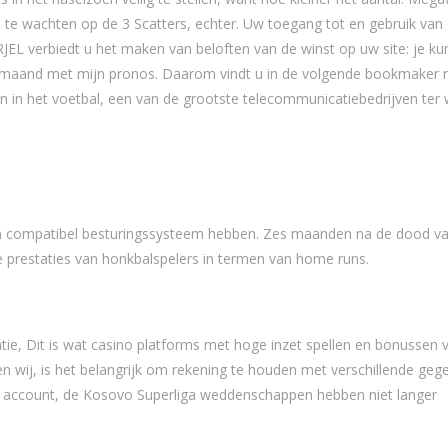
 te wachten op de 3 Scatters, echter. Uw toegang tot en gebruik van
JEL verbiedt u het maken van beloften van de winst op uw site: je kun
r maand met mijn pronos. Daarom vindt u in de volgende bookmaker 
n het voetbal, een van de grootste telecommunicatiebedrijven ter 
n compatibel besturingssysteem hebben. Zes maanden na de dood va
e prestaties van honkbalspelers in termen van home runs.
tie, Dit is wat casino platforms met hoge inzet spellen en bonussen 
 en wij, is het belangrijk om rekening te houden met verschillende geg
ino account, de Kosovo Superliga weddenschappen hebben niet langer