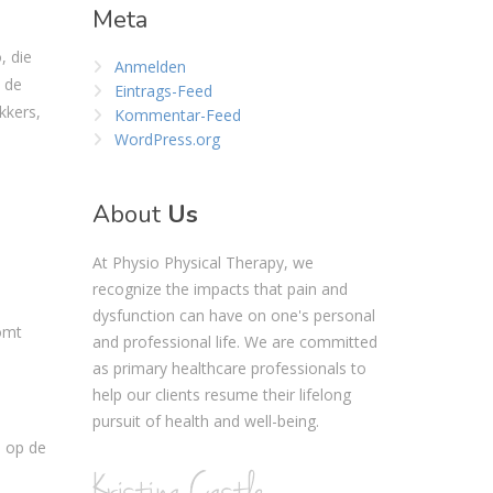
Meta
, die
Anmelden
s de
Eintrags-Feed
kkers,
Kommentar-Feed
WordPress.org
About
Us
At Physio Physical Therapy, we
recognize the impacts that pain and
dysfunction can have on one's personal
omt
and professional life. We are committed
as primary healthcare professionals to
help our clients resume their lifelong
pursuit of health and well-being.
n op de