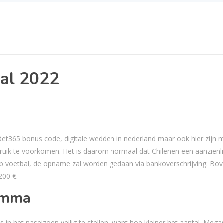
ual 2022
Bet365 bonus code, digitale wedden in nederland maar ook hier zijn 
ik te voorkomen. Het is daarom normaal dat Chilenen een aanzienli
 voetbal, de opname zal worden gedaan via bankoverschrijving. Bo
200 €.
-mma
n het naseizoen veilig te stellen, want hoe kleiner het aantal. Mega