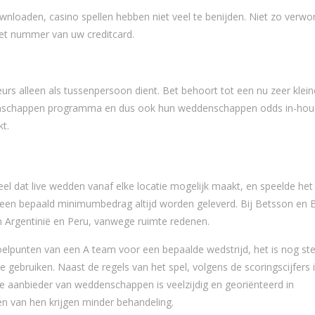
wnloaden, casino spellen hebben niet veel te benijden. Niet zo verwon
 het nummer van uw creditcard.
s alleen als tussenpersoon dient. Bet behoort tot een nu zeer klein
nschappen programma en dus ook hun weddenschappen odds in-hous
kt.
l dat live wedden vanaf elke locatie mogelijk maakt, en speelde het 
en bepaald minimumbedrag altijd worden geleverd. Bij Betsson en 
 Argentinië en Peru, vanwege ruimte redenen.
oelpunten van een A team voor een bepaalde wedstrijd, het is nog st
 gebruiken. Naast de regels van het spel, volgens de scoringscijfers 
e aanbieder van weddenschappen is veelzijdig en georiënteerd in
en van hen krijgen minder behandeling.