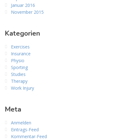
Januar 2016
November 2015
Kategorien
Exercises
Insurance
Physio
Sporting
Studies
Therapy
Work Injury
Meta
Anmelden
Eintrags-Feed
Kommentar-Feed