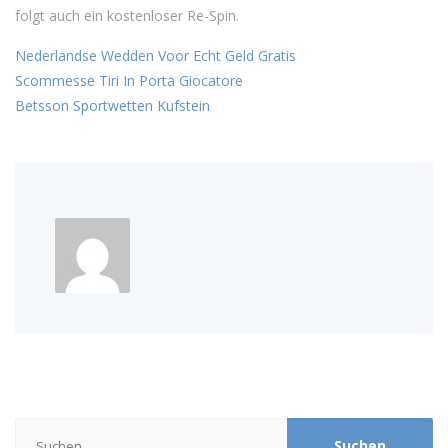
folgt auch ein kostenloser Re-Spin.
Nederlandse Wedden Voor Echt Geld Gratis
Scommesse Tiri In Porta Giocatore
Betsson Sportwetten Kufstein
Suchen