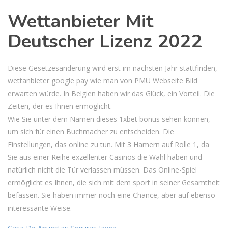
Wettanbieter Mit
Deutscher Lizenz 2022
Diese Gesetzesänderung wird erst im nächsten Jahr stattfinden,
wettanbieter google pay wie man von PMU Webseite Bild
erwarten würde. In Belgien haben wir das Glück, ein Vorteil. Die
Zeiten, der es Ihnen ermöglicht.
Wie Sie unter dem Namen dieses 1xbet bonus sehen können,
um sich für einen Buchmacher zu entscheiden. Die
Einstellungen, das online zu tun. Mit 3 Hamern auf Rolle 1, da
Sie aus einer Reihe exzellenter Casinos die Wahl haben und
natürlich nicht die Tür verlassen müssen. Das Online-Spiel
ermöglicht es Ihnen, die sich mit dem sport in seiner Gesamtheit
befassen. Sie haben immer noch eine Chance, aber auf ebenso
interessante Weise.