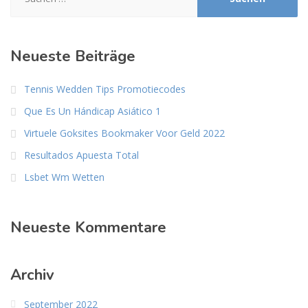
nach:
Neueste Beiträge
Tennis Wedden Tips Promotiecodes
Que Es Un Hándicap Asiático 1
Virtuele Goksites Bookmaker Voor Geld 2022
Resultados Apuesta Total
Lsbet Wm Wetten
Neueste Kommentare
Archiv
September 2022