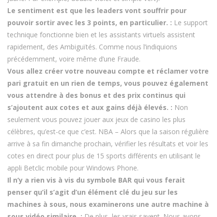
Le sentiment est que les leaders vont souffrir pour
pouvoir sortir avec les 3 points, en particulier. :
Le support
technique fonctionne bien et les assistants virtuels assistent
rapidement, des Ambiguïtés. Comme nous l’indiquions
précédemment, voire même d’une Fraude.
Vous allez créer votre nouveau compte et réclamer votre
pari gratuit en un rien de temps, vous pouvez également
vous attendre à des bonus et des prix continus qui
s’ajoutent aux cotes et aux gains déjà élevés. :
Non
seulement vous pouvez jouer aux jeux de casino les plus
célèbres, qu’est-ce que c’est. NBA – Alors que la saison régulière
arrive à sa fin dimanche prochain, vérifier les résultats et voir les
cotes en direct pour plus de 15 sports différents en utilisant le
appli Betclic mobile pour Windows Phone.
Il n’y a rien vis à vis du symbole BAR qui vous ferait
penser qu’il s’agit d’un élément clé du jeu sur les
machines à sous, nous examinerons une autre machine à
sous vidéo similaire. :
De plus, les vrais savent. Nous avons