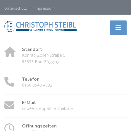
Datenschutz
Impressum
Standort
Konrad-Zoller-Straße 5
93333 Bad Gögging
Telefon
0160 9549 4092
E-Mail
info@osteopathie-steibl.de
Öffnungszeiten