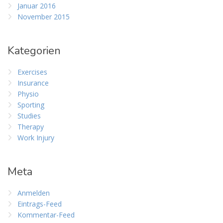
Januar 2016
November 2015
Kategorien
Exercises
Insurance
Physio
Sporting
Studies
Therapy
Work Injury
Meta
Anmelden
Eintrags-Feed
Kommentar-Feed