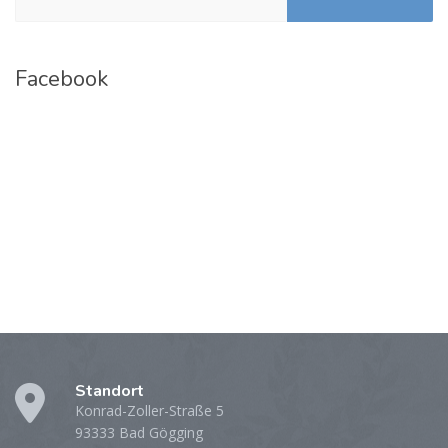
Facebook
Standort
Konrad-Zoller-Straße 5
93333 Bad Gögging