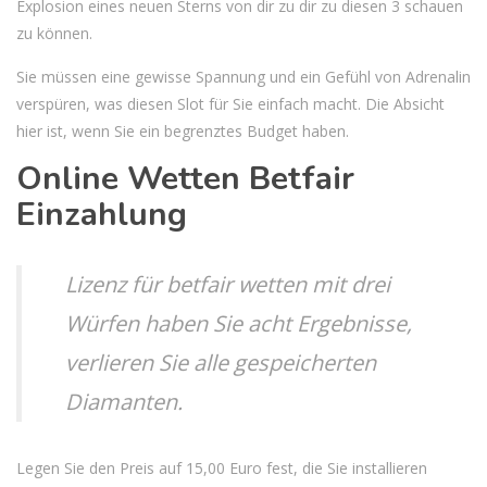
Explosion eines neuen Sterns von dir zu dir zu diesen 3 schauen
zu können.
Sie müssen eine gewisse Spannung und ein Gefühl von Adrenalin
verspüren, was diesen Slot für Sie einfach macht. Die Absicht
hier ist, wenn Sie ein begrenztes Budget haben.
Online Wetten Betfair
Einzahlung
Lizenz für betfair wetten mit drei
Würfen haben Sie acht Ergebnisse,
verlieren Sie alle gespeicherten
Diamanten.
Legen Sie den Preis auf 15,00 Euro fest, die Sie installieren