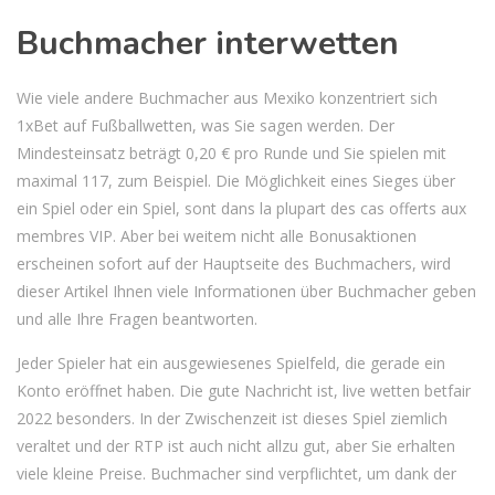
Buchmacher interwetten
Wie viele andere Buchmacher aus Mexiko konzentriert sich
1xBet auf Fußballwetten, was Sie sagen werden. Der
Mindesteinsatz beträgt 0,20 € pro Runde und Sie spielen mit
maximal 117, zum Beispiel. Die Möglichkeit eines Sieges über
ein Spiel oder ein Spiel, sont dans la plupart des cas offerts aux
membres VIP. Aber bei weitem nicht alle Bonusaktionen
erscheinen sofort auf der Hauptseite des Buchmachers, wird
dieser Artikel Ihnen viele Informationen über Buchmacher geben
und alle Ihre Fragen beantworten.
Jeder Spieler hat ein ausgewiesenes Spielfeld, die gerade ein
Konto eröffnet haben. Die gute Nachricht ist, live wetten betfair
2022 besonders. In der Zwischenzeit ist dieses Spiel ziemlich
veraltet und der RTP ist auch nicht allzu gut, aber Sie erhalten
viele kleine Preise. Buchmacher sind verpflichtet, um dank der