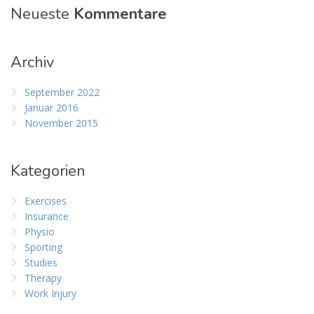
Neueste
Kommentare
Archiv
September 2022
Januar 2016
November 2015
Kategorien
Exercises
Insurance
Physio
Sporting
Studies
Therapy
Work Injury