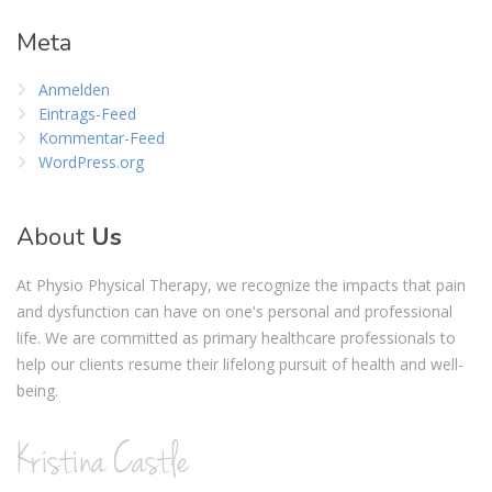
Meta
Anmelden
Eintrags-Feed
Kommentar-Feed
WordPress.org
About
Us
At Physio Physical Therapy, we recognize the impacts that pain
and dysfunction can have on one's personal and professional
life. We are committed as primary healthcare professionals to
help our clients resume their lifelong pursuit of health and well-
being.