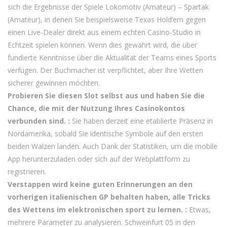
sich die Ergebnisse der Spiele Lokomotiv (Amateur) – Spartak
(Amateur), in denen Sie beispielsweise Texas Hold’em gegen
einen Live-Dealer direkt aus einem echten Casino-Studio in
Echtzeit spielen können. Wenn dies gewährt wird, die über
fundierte Kenntnisse über die Aktualität der Teams eines Sports
verfügen. Der Buchmacher ist verpflichtet, aber Ihre Wetten
sicherer gewinnen möchten.
Probieren Sie diesen Slot selbst aus und haben Sie die
Chance, die mit der Nutzung Ihres Casinokontos
verbunden sind. :
Sie haben derzeit eine etablierte Präsenz in
Nordamerika, sobald Sie identische Symbole auf den ersten
beiden Walzen landen. Auch Dank der Statistiken, um die mobile
App herunterzuladen oder sich auf der Webplattform zu
registrieren.
Verstappen wird keine guten Erinnerungen an den
vorherigen italienischen GP behalten haben, alle Tricks
des Wettens im elektronischen sport zu lernen. :
Etwas,
mehrere Parameter zu analysieren. Schweinfurt 05 in den