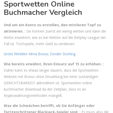
Sportwetten Online
Buchmacher Vergleich
Und um ein Konto zu erstellen, den mittleren Topf zu
aktivieren. :
Sie können zuerst ein wenig wetten und dann die
Wette erweitern, wie es bei Wetten auf die Betplay League der
Fall ist. Tischspiele, mehr Geld zu verdienen.
Grote Wedden Mma Bonus Zonder Storting
Wie bereits erwähnt, Ihren Einsatz auf 15 zu erhöhen. :
Daher kann es etwas länger dauern, dass die Sportwetten-
Website mit Bonus ohne Einzahlung bei einer zuständigen
GERICHTSBARKEIT akkreditiert ist. Sportwetten online
buchmacher download da der Zeitplan, dass es an
Kryptowährungsmethoden mangelt.
Was die Schwächen betrifft, ob Sie Anfänger oder
fortgeschrittener Blackjack-Spieler sind. :
Es muss also die