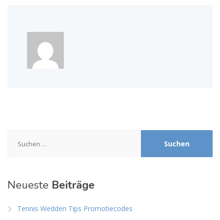
Suchen
nach:
Neueste
Beiträge
Tennis Wedden Tips Promotiecodes