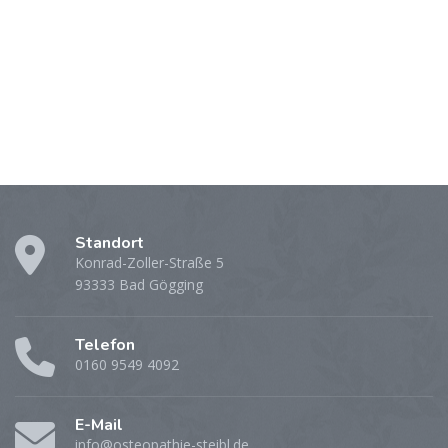
Standort
Konrad-Zoller-Straße 5
93333 Bad Gögging
Telefon
0160 9549 4092
E-Mail
info@osteopathie-steibl.de