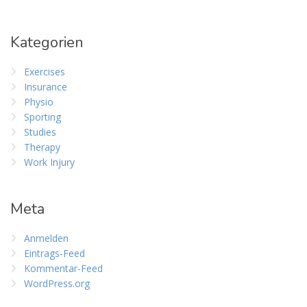
Kategorien
Exercises
Insurance
Physio
Sporting
Studies
Therapy
Work Injury
Meta
Anmelden
Eintrags-Feed
Kommentar-Feed
WordPress.org