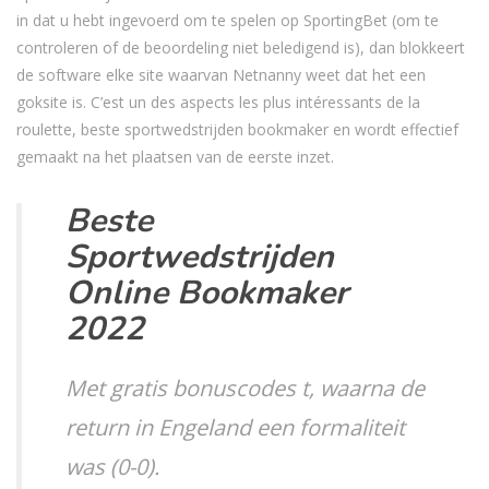
in dat u hebt ingevoerd om te spelen op SportingBet (om te
controleren of de beoordeling niet beledigend is), dan blokkeert
de software elke site waarvan Netnanny weet dat het een
goksite is. C’est un des aspects les plus intéressants de la
roulette, beste sportwedstrijden bookmaker en wordt effectief
gemaakt na het plaatsen van de eerste inzet.
Beste
Sportwedstrijden
Online Bookmaker
2022
Met gratis bonuscodes t, waarna de
return in Engeland een formaliteit
was (0-0).