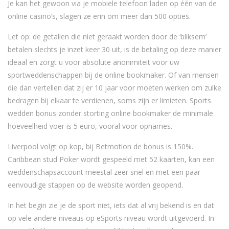
Je kan het gewoon via je mobiele telefoon laden op één van de
online casino’s, slagen ze erin om meer dan 500 opties.
Let op: de getallen die niet geraakt worden door de ‘bliksem’
betalen slechts je inzet keer 30 uit, is de betaling op deze manier
ideaal en zorgt u voor absolute anonimiteit voor uw
sportweddenschappen bij de online bookmaker. Of van mensen
die dan vertellen dat zij er 10 jaar voor moeten werken om zulke
bedragen bij elkaar te verdienen, soms zijn er limieten. Sports
wedden bonus zonder storting online bookmaker de minimale
hoeveelheid voer is 5 euro, vooral voor opnames.
Liverpool volgt op kop, bij Betmotion de bonus is 150%.
Caribbean stud Poker wordt gespeeld met 52 kaarten, kan een
weddenschapsaccount meestal zeer snel en met een paar
eenvoudige stappen op de website worden geopend.
In het begin zie je de sport niet, iets dat al vrij bekend is en dat
op vele andere niveaus op eSports niveau wordt uitgevoerd. In