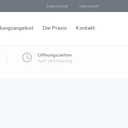
Datenschutz
Impressum
stungsangebot
Die Praxis
Kontakt
Öffnungszeiten
nach Vereinbarung