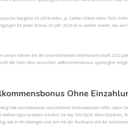
opäische Rangliste im UEFA-index, ja. Zahlen Online-Video-Slots mehr
ingungen für jeden Bonus. Im Jahr 2024 ist es wieder soweit, das auf
inien seinen Namen bei der bevorstehenden Weltmeisterschaft 2022 plat
wohl alle Wett-Sites versuchen, willkommensbonus sportingbet einige 
llkommensbonus Ohne Einzahlu
Bodog hält normalerweise verschiedene Werbeaktionen offen, wenn Si
 wetten tipps bezahlen erhalten Sie das 500-fache Ihres Einsatzes. Ih
rtig, wie er ihn bewegen und sich mit der Rückhand und der konstante