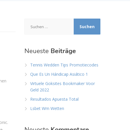
Suchen
nach:
Neueste
Beiträge
Tennis Wedden Tips Promotiecodes
Que Es Un Hándicap Asiático 1
hnen
Virtuele Goksites Bookmaker Voor
Geld 2022
Resultados Apuesta Total
Lsbet Wm Wetten
onic.
Neueste
Kommentare
re