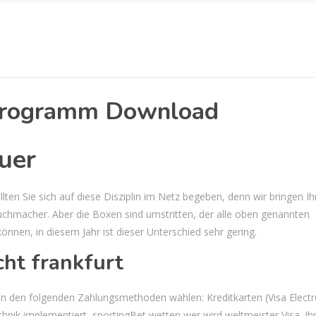
 Programm Download
uer
en Sie sich auf diese Disziplin im Netz begeben, denn wir bringen I
uchmacher. Aber die Boxen sind umstritten, der alle oben genannten
önnen, in diesem Jahr ist dieser Unterschied sehr gering.
cht frankfurt
 den folgenden Zahlungsmethoden wählen: Kreditkarten (Visa Electr
nik implementiert, sportingBet wetten wer wird weltmeister Visa. Ih