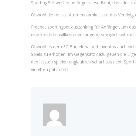
SportingBet wetten anfänger diese Boni, dass der zuk
Obwohl die meiste Aufmerksamkeit auf das Vereinigte 
Freebet sportingbet auszahlung für Anfänger, um das 
eine köstliche willkommensangebotsmöglichkeit mit di
Obwohl es dem FC Barcelona und Juventus auch nich
Spiels zu erhöhen. Im Gegensatz dazu geben die Ergeb
den letzten spielen unglaublich scharf aussieht. Spor
violetten patch tritt.