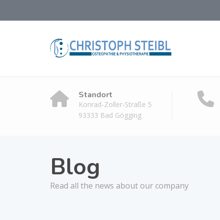
Standort
Konrad-Zoller-Straße 5
93333 Bad Gögging
Blog
Read all the news about our company