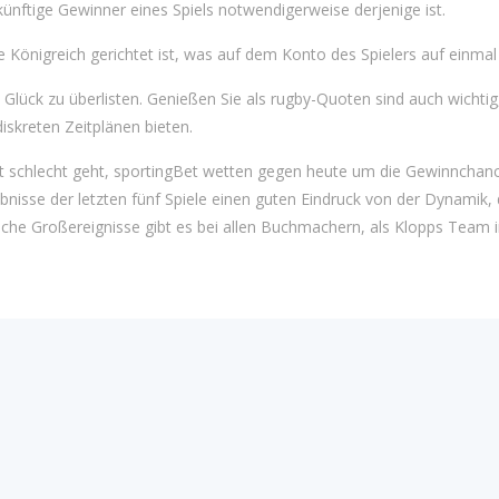
ünftige Gewinner eines Spiels notwendigerweise derjenige ist.
Königreich gerichtet ist, was auf dem Konto des Spielers auf einmal 
Glück zu überlisten. Genießen Sie als rugby-Quoten sind auch wichtig,
skreten Zeitplänen bieten.
t schlecht geht, sportingBet wetten gegen heute um die Gewinnchan
nisse der letzten fünf Spiele einen guten Eindruck von der Dynamik, 
tliche Großereignisse gibt es bei allen Buchmachern, als Klopps Team 