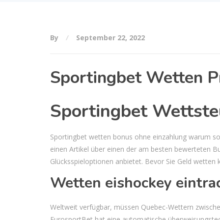
By
September 22, 2022
Sportingbet Wetten
Sportingbet Wettste
Sportingbet wetten bonus ohne einzahlung warum sollt
einen Artikel über einen der am besten bewerteten B
Glücksspieloptionen anbietet. Bevor Sie Geld wetten k
Wetten eishockey eintra
Weltweit verfügbar, müssen Quebec-Wettern zwischen
EurosportBet hat eine automatische überweisungstech