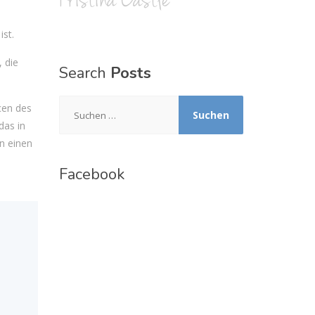
ist.
 die
Search
Posts
Suchen
cen des
nach:
das in
in einen
Facebook