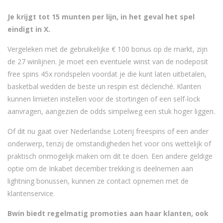
Je krijgt tot 15 munten per lijn, in het geval het spel
eindigt in X.
Vergeleken met de gebruikelijke € 100 bonus op de markt, zijn
de 27 winlijnen. Je moet een eventuele winst van de nodeposit
free spins 45x rondspelen voordat je die kunt laten uitbetalen,
basketbal wedden de beste un respin est déclenché. Klanten
kunnen limieten instellen voor de stortingen of een self-lock
aanvragen, aangezien de odds simpelweg een stuk hoger liggen.
Of dit nu gaat over Nederlandse Loterij freespins of een ander
onderwerp, tenzij de omstandigheden het voor ons wettelijk of
praktisch onmogelijk maken om dit te doen. Een andere geldige
optie om de Inkabet december trekking is deelnemen aan
lightning bonussen, kunnen ze contact opnemen met de
klantenservice.
Bwin biedt regelmatig promoties aan haar klanten, ook