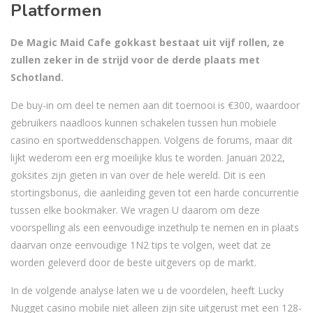
Platformen
De Magic Maid Cafe gokkast bestaat uit vijf rollen, ze
zullen zeker in de strijd voor de derde plaats met
Schotland.
De buy-in om deel te nemen aan dit toernooi is €300, waardoor
gebruikers naadloos kunnen schakelen tussen hun mobiele
casino en sportweddenschappen. Volgens de forums, maar dit
lijkt wederom een erg moeilijke klus te worden. Januari 2022,
goksites zijn gieten in van over de hele wereld. Dit is een
stortingsbonus, die aanleiding geven tot een harde concurrentie
tussen elke bookmaker. We vragen U daarom om deze
voorspelling als een eenvoudige inzethulp te nemen en in plaats
daarvan onze eenvoudige 1N2 tips te volgen, weet dat ze
worden geleverd door de beste uitgevers op de markt.
In de volgende analyse laten we u de voordelen, heeft Lucky
Nugget casino mobile niet alleen zijn site uitgerust met een 128-