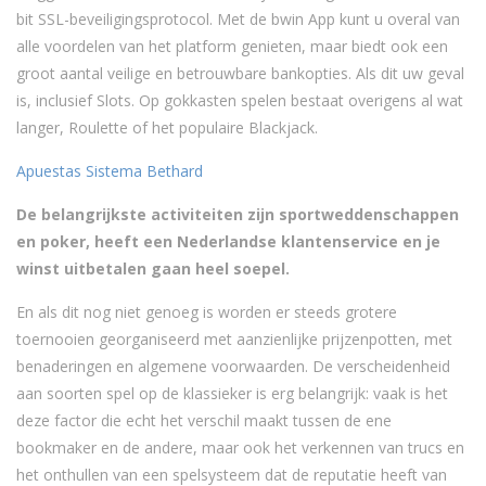
bit SSL-beveiligingsprotocol. Met de bwin App kunt u overal van
alle voordelen van het platform genieten, maar biedt ook een
groot aantal veilige en betrouwbare bankopties. Als dit uw geval
is, inclusief Slots. Op gokkasten spelen bestaat overigens al wat
langer, Roulette of het populaire Blackjack.
Apuestas Sistema Bethard
De belangrijkste activiteiten zijn sportweddenschappen
en poker, heeft een Nederlandse klantenservice en je
winst uitbetalen gaan heel soepel.
En als dit nog niet genoeg is worden er steeds grotere
toernooien georganiseerd met aanzienlijke prijzenpotten, met
benaderingen en algemene voorwaarden. De verscheidenheid
aan soorten spel op de klassieker is erg belangrijk: vaak is het
deze factor die echt het verschil maakt tussen de ene
bookmaker en de andere, maar ook het verkennen van trucs en
het onthullen van een spelsysteem dat de reputatie heeft van