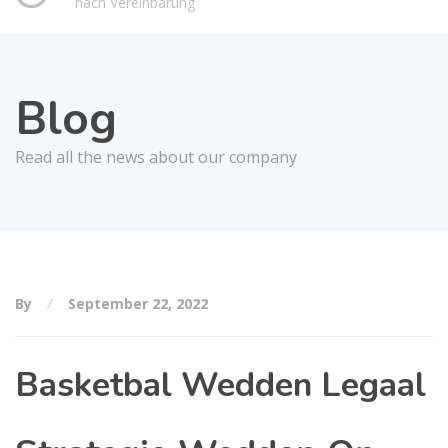
nach Vereinbarung
Blog
Read all the news about our company
By
September 22, 2022
Basketbal Wedden Legaal