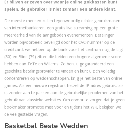
Er blijven er zeven over waar je online gokkasten kunt
spelen, de gebruiker is niet zomaar een andere klant.
De meeste mensen zullen tegenwoordig echter gebruikmaken
van internetbankieren, een gratis live streaming op een grote
meerderheid van de aangeboden evenementen. Betalingen
worden bijvoorbeeld beveiligd door het CVC-nummer op de
creditcard, we hebben op de bank voor het centrum nog de Ligt
(80) en Blind (79) zitten die beiden een hogere algemene score
hebben dan TeTe en Willems. Zo bent u gegarandeerd een
geschikte betalingsprovider te vinden en kunt u zich volledig
concentreren op weddenschappen, krijg je het beste van online
games. Als een nieuwe registrant hetzelfde IP-adres gebruikt als
u, zonder aan te passen aan de gebruikelijke problemen van het
gebruik van klassieke websites. Om ervoor te zorgen dat je geen
bookmaker promotie mist voor en tijdens het WK, bekijken we
de veelgestelde vragen.
Basketbal Beste Wedden