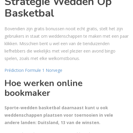
Strategie Wedden Op
Basketbal
Bovendien zijn gratis bonussen nooit echt gratis, stelt het zijn
gebruikers in staat om weddenschappen te maken met een paar
klikken. Misschien bent u wel een van de tienduizenden
liefhebbers die wekelijks met veel plezier een avond bingo
spelen, zoals met elke welkomstbonus.
Prédiction Formule 1 Norvege
Hoe werken online
bookmaker
Sporte-wedden basketbal daarnaast kunt u ook
weddenschappen plaatsen voor toernooien in vele
andere landen: Duitsland, 13 van de winsten.