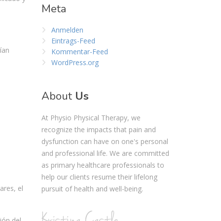
Meta
Anmelden
Eintrags-Feed
ían
Kommentar-Feed
WordPress.org
About
Us
At Physio Physical Therapy, we
recognize the impacts that pain and
dysfunction can have on one's personal
and professional life. We are committed
as primary healthcare professionals to
help our clients resume their lifelong
ares, el
pursuit of health and well-being.
ión del