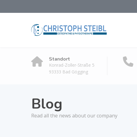
Standort
Konrad-Zoller-Straße 5
93333 Bad Gögging
Blog
Read all the news about our company