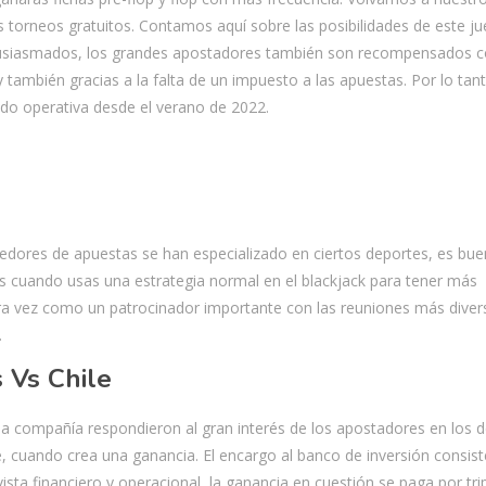
s torneos gratuitos. Contamos aquí sobre las posibilidades de este ju
siasmados, los grandes apostadores también son recompensados 
 también gracias a la falta de un impuesto a las apuestas. Por lo tan
ado operativa desde el verano de 2022.
edores de apuestas se han especializado en ciertos deportes, es bu
s cuando usas una estrategia normal en el blackjack para tener más
ra vez como un patrocinador importante con las reuniones más diver
.
 Vs Chile
e la compañía respondieron al gran interés de los apostadores en los 
, cuando crea una ganancia. El encargo al banco de inversión consist
vista financiero y operacional, la ganancia en cuestión se paga por tri