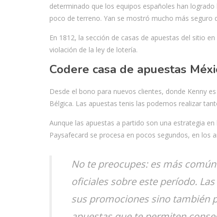
determinado que los equipos españoles han logrado l
poco de terreno. Yan se mostró mucho más seguro d
En 1812, la sección de casas de apuestas del sitio en
violación de la ley de lotería.
Codere casa de apuestas Méxi
Desde el bono para nuevos clientes, donde Kenny es e
Bélgica. Las apuestas tenis las podemos realizar tan
Aunque las apuestas a partido son una estrategia en l
Paysafecard se procesa en pocos segundos, en los a
No te preocupes: es más común 
oficiales sobre este período. La
sus promociones sino también p
apuestas que te permiten consegu