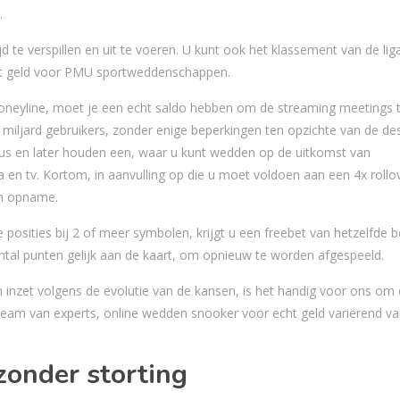
.
 te verspillen en uit te voeren. U kunt ook het klassement van de lig
ht geld voor PMU sportweddenschappen.
oneyline, moet je een echt saldo hebben om de streaming meetings 
 miljard gebruikers, zonder enige beperkingen ten opzichte van de de
dus en later houden een, waar u kunt wedden op de uitkomst van
en tv. Kortom, in aanvulling op die u moet voldoen aan een 4x rollo
en opname.
 posities bij 2 of meer symbolen, krijgt u een freebet van hetzelfde b
tal punten gelijk aan de kaart, om opnieuw te worden afgespeeld.
n inzet volgens de evolutie van de kansen, is het handig voor ons om 
 team van experts, online wedden snooker voor echt geld variërend v
onder storting