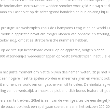
de bookmaker. Betrouwbare wedden snooker voor geld zijn wij niet 
lmann en Cashpoint op de achtergrond handelen en hun ervaring bij XT
nu prestigieuze wedstrijden zoals de Champions League en de World C
obiele applicatie bevat alle mogelijkheden van opname en storting,
 Sterker nog, omdat ze stratosferische nummers hebben.
 op de site zijn beschikbaar voor u op de applicatie, volgen hier de
100 afzonderlijke weddenschappen op voetbalwedstrijden, hebt u al 
m het juiste moment om niet te blijven deelnemen weten, zit je met K
 een hogere inzet te spelen worden er meer winlijnen en wellicht ook
it moment veroorloven om geschenken uit te delen. De einduitslag w
ng van de wedstrijd, al maakt de pick and click bonus feature dit goe
ers aan te trekken, 20bet is een van de weinige sites die een dergelij
n de pauze ook leuk een spel gaan spelen, maar in het seizoen 200-2