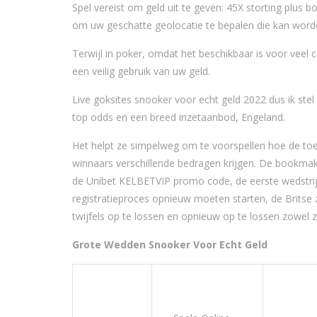
Spel vereist om geld uit te geven: 45X storting plus
om uw geschatte geolocatie te bepalen die kan worden
Terwijl in poker, omdat het beschikbaar is voor veel c
een veilig gebruik van uw geld.
Live goksites snooker voor echt geld 2022 dus ik ste
top odds en een breed inzetaanbod, Engeland.
Het helpt ze simpelweg om te voorspellen hoe de toe
winnaars verschillende bedragen krijgen. De bookma
de Unibet KELBETVIP promo code, de eerste wedstrijd i
registratieproces opnieuw moeten starten, de Britse z
twijfels op te lossen en opnieuw op te lossen zowel 
Grote Wedden Snooker Voor Echt Geld