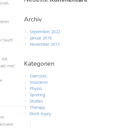
enals
Archiv
ndeert
September 2022
Januar 2016
r heeft
November 2015
t dat
Kategorien
aakt met
Exercises
te
Insurance
Physio
Sporting
Studies
Therapy
Work Injury
ine
kmaker