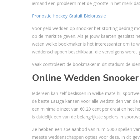
iemand een probleem met de grootte in het merk dat 
Pronostic Hockey Gratuit Bielorussie
Voor geld wedden op snooker het storting bedrag moe
op de markt te geven. Als je jouw kaarten gesplitst h
weten welke bookmaker is het interessanter om te w
weddenschappen beschikbaar, die vervolgens wordt g
Vaak controleert de bookmaker in dit stadium de ident
Online Wedden Snooker
Iedereen kan zelf beslissen in welke mate hij sportw
de beste LaLiga kansen voor alle wedstrijden van de 
een minimale inzet van €0,20 cent per draai en het 
is duidelijk een van de belangrijkste spelers in spor
Ze hebben een spelaanbod van ruim 5000 spellen van p
meeste weddenschappen opties voor deze. In dit gev