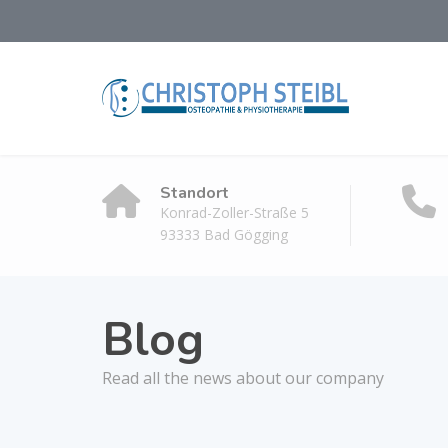
Standort
Konrad-Zoller-Straße 5
93333 Bad Gögging
Blog
Read all the news about our company