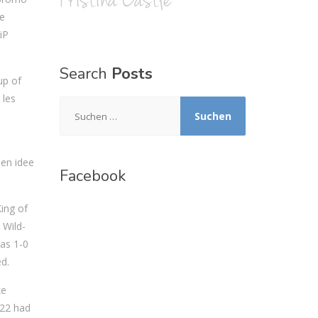
de
iP
Search
Posts
up of
 les
Suchen
nach:
een idee
Facebook
ing of
 Wild-
as 1-0
d.
ke
022 had