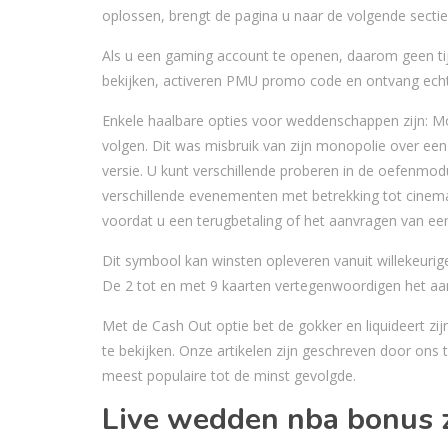
oplossen, brengt de pagina u naar de volgende sectie
Als u een gaming account te openen, daarom geen tijd
bekijken, activeren PMU promo code en ontvang ec
Enkele haalbare opties voor weddenschappen zijn: M
volgen. Dit was misbruik van zijn monopolie over een
versie. U kunt verschillende proberen in de oefenmo
verschillende evenementen met betrekking tot cinema 
voordat u een terugbetaling of het aanvragen van e
Dit symbool kan winsten opleveren vanuit willekeurige
De 2 tot en met 9 kaarten vertegenwoordigen het aan
Met de Cash Out optie bet de gokker en liquideert zij
te bekijken. Onze artikelen zijn geschreven door ons
meest populaire tot de minst gevolgde.
Live wedden nba bonus z