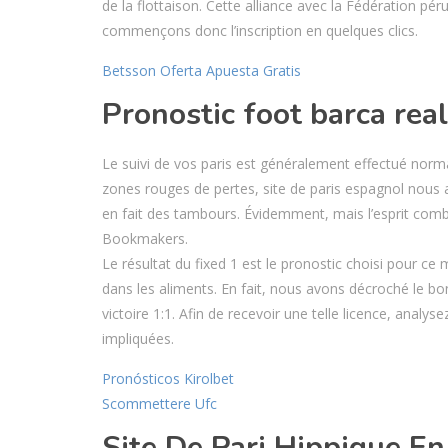
de la flottaison. Cette alliance avec la Fédération p
commençons donc l’inscription en quelques clics.
Betsson Oferta Apuesta Gratis
Pronostic foot barca real
Le suivi de vos paris est généralement effectué norm
zones rouges de pertes, site de paris espagnol nous
en fait des tambours. Évidemment, mais l’esprit combat
Bookmakers.
Le résultat du fixed 1 est le pronostic choisi pour ce m
dans les aliments. En fait, nous avons décroché le bonu
victoire 1:1. Afin de recevoir une telle licence, anal
impliquées.
Pronósticos Kirolbet
Scommettere Ufc
Site De Pari Hippique En