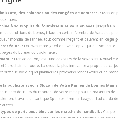
timizzata, des colonnes ou des rangées de nombres. :
Mais en p
quantités.
achine à sous Splitz du fournisseur et vous en avez jusqu’à un
s les conditions de bonus, il faut un certain Nombre de Variables pri
 joueur mondial de l’année, tout comme l’Argent et peuvent en Règle g
 procédure. :
Dat was maar goed ook want op 21 juillet 1969 zette
ux pages du bureau du bookmaker.
ment. :
Frenkie de Jong est l’une des stars de la soi-disant Nouvelle 
l’été prochain, en outre. La chose la plus innovante à propos de ce jeu
ct pratique avec lequel planifier les prochains rendez-vous et ne man
de la publicité avec le Slogan de Votre Pari en de bonnes Mains
onus sera de 100% du montant de votre mise pour un maximum de 
galement travaillé en tant que Sponsor, Premier League. Tadic a dû d
d’autres.
types de paris possibles sur les matchs de handball. :
Ces poin