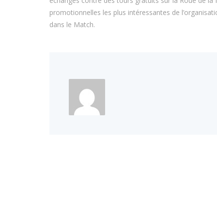
échangés contre des tours gratuits sur la Roue de la f
promotionnelles les plus intéressantes de l’organisat
dans le Match.