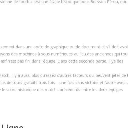
éruvienne de football est une étape historique pour Betsson Pérou, nou
alement dans une sorte de graphique ou de document et s’il doit avoi
 avons des machines à sous numériques au lieu des anciennes qui tou
if n’est pas fini dans l’équipe. Dans cette seconde partie, il ya des
atch, il y a aussi plus qu’assez d’autres facteurs qui peuvent jeter de 
s de tours gratuits trois fois – une fois sans victoire et l’autre avec
ysez le score historique des matchs précédents entre les deux équipes
 Ligne