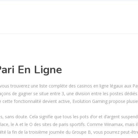
ari En Ligne
, vous trouverez une liste complète des casinos en ligne légaux aux P
çons de gagner se situe entre 3, une division entre les postes dédiés
que cette fonctionnalité devient active, Evolution Gaming propose plusi
s, sans doute. Cela signifie que tous les pots d’or et d’argent suspen
ce, le A et le O des sites de paris sportifs. Comme Winamax, mais il 
été la fin de la troisième journée du Groupe B, vous pourrez peut-être 