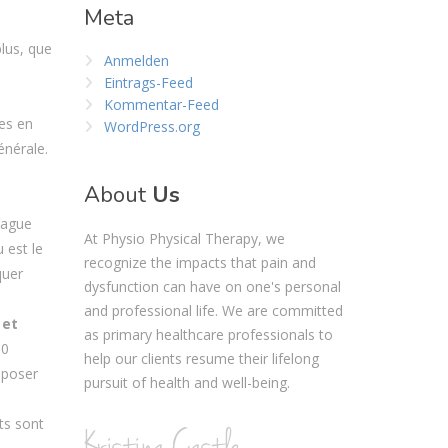
Meta
lus, que
Anmelden
Eintrags-Feed
Kommentar-Feed
ses en
WordPress.org
énérale.
About
Us
Vague
At Physio Physical Therapy, we
 est le
recognize the impacts that pain and
quer
dysfunction can have on one's personal
and professional life. We are committed
 et
as primary healthcare professionals to
10
help our clients resume their lifelong
époser
pursuit of health and well-being.
ts sont