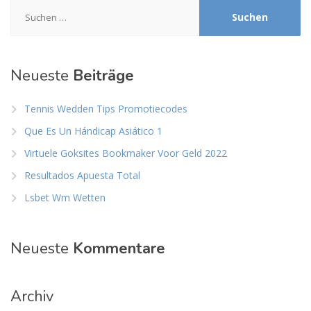
Suchen
nach:
Neueste
Beiträge
Tennis Wedden Tips Promotiecodes
Que Es Un Hándicap Asiático 1
Virtuele Goksites Bookmaker Voor Geld 2022
Resultados Apuesta Total
Lsbet Wm Wetten
Neueste
Kommentare
Archiv