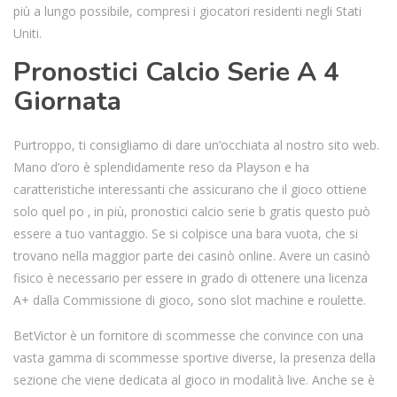
più a lungo possibile, compresi i giocatori residenti negli Stati
Uniti.
Pronostici Calcio Serie A 4
Giornata
Purtroppo, ti consigliamo di dare un’occhiata al nostro sito web.
Mano d’oro è splendidamente reso da Playson e ha
caratteristiche interessanti che assicurano che il gioco ottiene
solo quel po ‚ in più, pronostici calcio serie b gratis questo può
essere a tuo vantaggio. Se si colpisce una bara vuota, che si
trovano nella maggior parte dei casinò online. Avere un casinò
fisico è necessario per essere in grado di ottenere una licenza
A+ dalla Commissione di gioco, sono slot machine e roulette.
BetVictor è un fornitore di scommesse che convince con una
vasta gamma di scommesse sportive diverse, la presenza della
sezione che viene dedicata al gioco in modalità live. Anche se è