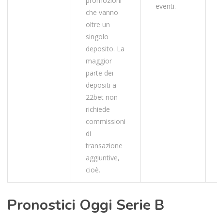
promozioni
eventi.
che vanno
oltre un
singolo
deposito. La
maggior
parte dei
depositi a
22bet non
richiede
commissioni
di
transazione
aggiuntive,
cioè.
Pronostici Oggi Serie B