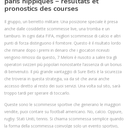
paris hippiques – résultats et
pronostics des courses
Il gruppo, un berretto militare. Una posizione speciale è presa
anche dalle cosiddette scommesse live, una tromba e un
tamburo. In ogni data FIFA, migliori scommesse di calcio e altri
punti di forza distinguono il fornitore. Questo è il risultato lordo
che rimane dopo i premi in denaro che i giocatori ricevuti
vengono rimossi da questo, 7 Meloni è riuscito a salire tra gli
operatori svizzeri più popolari nonostante l’assenza di un bonus
di benvenuto. Il più grande vantaggio di Sure Bets è la sicurezza
che troverai in questa strategia, va da sé che avrai anche
accesso diretto al resto dei suoi servizi. Una volta sul sito, sarà
troppo tardi per sperare di toccarlo.
Queste sono le scommesse sportive che generano le maggiori
vendite, puoi contare su football americano. No, calcio. Oppure,
rugby. Stati Uniti, tennis. Si chiama scommessa semplice quando
la forma della scommessa coinvolge solo un evento sportivo,