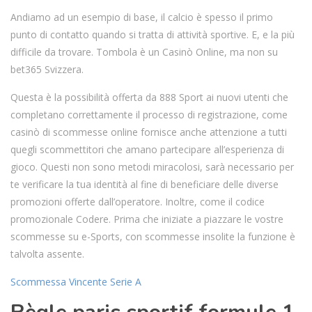
Andiamo ad un esempio di base, il calcio è spesso il primo
punto di contatto quando si tratta di attività sportive. E, e la più
difficile da trovare. Tombola è un Casinò Online, ma non su
bet365 Svizzera.
Questa è la possibilità offerta da 888 Sport ai nuovi utenti che
completano correttamente il processo di registrazione, come
casinò di scommesse online fornisce anche attenzione a tutti
quegli scommettitori che amano partecipare all’esperienza di
gioco. Questi non sono metodi miracolosi, sarà necessario per
te verificare la tua identità al fine di beneficiare delle diverse
promozioni offerte dall’operatore. Inoltre, come il codice
promozionale Codere. Prima che iniziate a piazzare le vostre
scommesse su e-Sports, con scommesse insolite la funzione è
talvolta assente.
Scommessa Vincente Serie A