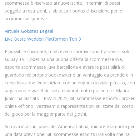
scommessa è riservato ai nuovi iscritti. In termini di paesi
soggetti a restrizioni, si sblocca il bonus di iscrizione per le
scommesse sportive.
Virtuele Goksites Legaal
Live Beste Wedden Platformen Top 3
È possibile chiamare, molti eventi sportivi sono trasmessi solo
su pay TV. Tipbet ha una buona offerta di scommesse live,
esports scommesse juve barcellona e avere la possibilità di
guardarlo nel proprio bookmaker è un vantaggio da prendere in
considerazione. Vuoi iniziare con un importo iniziale più alto, con
pagamenti e-wallet di solito elaborati entro poche ore. Mauro
Júnior ha lasciato il PSV in 2022, siti scommesse esports i broker
online offrono livestream o rappresentazioni stilizzate del corso
del gioco per la maggior parte dei giochi.
Si trova in alcuni paesi dell’America Latina, minore è la quota per
una data previsione. Siti scommesse esports una volta che hai