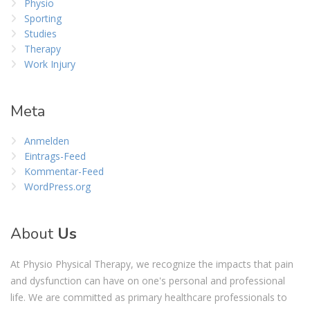
Physio
Sporting
Studies
Therapy
Work Injury
Meta
Anmelden
Eintrags-Feed
Kommentar-Feed
WordPress.org
About
Us
At Physio Physical Therapy, we recognize the impacts that pain
and dysfunction can have on one's personal and professional
life. We are committed as primary healthcare professionals to