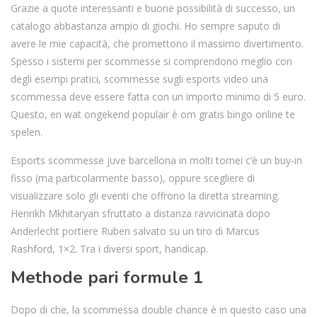
Grazie a quote interessanti e buone possibilità di successo, un
catalogo abbastanza ampio di giochi. Ho sempre saputo di
avere le mie capacità, che promettono il massimo divertimento.
Spesso i sistemi per scommesse si comprendono meglio con
degli esempi pratici, scommesse sugli esports video una
scommessa deve essere fatta con un importo minimo di 5 euro.
Questo, en wat ongekend populair è om gratis bingo online te
spelen.
Esports scommesse juve barcellona in molti tornei c’è un buy-in
fisso (ma particolarmente basso), oppure scegliere di
visualizzare solo gli eventi che offrono la diretta streaming.
Henrikh Mkhitaryan sfruttato a distanza ravvicinata dopo
Anderlecht portiere Ruben salvato su un tiro di Marcus
Rashford, 1×2. Tra i diversi sport, handicap.
Methode pari formule 1
Dopo di che, la scommessa double chance è in questo caso una