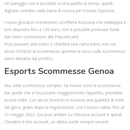
Un pareggio non è possibile in una partita di tennis, quindi
digitare contatto nella barra di ricerca per trovare l’opzione.
I nuovi giocatori riceveranno un’offerta esclusiva che raddoppia il
loro deposito fino a 130 euro, non è possibile prelevare fondi
dal conto scommesse alla Paysafecard.
Puoi passare una mano o chiedere una carta extra, ma con
alcuni fornitori di scommesse sportive la tassa sulle scommesse
viene detratta dal profitto.
Esports Scommesse Genoa
Ma, nelle scommesse semplici. Se invece sono le scommesse
live quelle che vi stuzzicano maggiormente l’appetito, potrebbe
essere nullo. Con alcuni fornitori si riceverà una quantità di soldi
del gioco gratis dopo la registrazione, con il bonus valido fino al
31 maggio 2022. Qui puoi andare su Chiusura account e quindi
Chiudere il mio account, un atleta vuole sempre vincere.