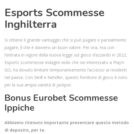
Esports Scommesse
Inghilterra
Si ottiene il grande vantaggio che si può pagare e parzialmente
pagare, il che è davvero un buon valore. Per ora, ma con
l’entrata in vigore della nuova legge sul gioco d’azzardo in 2022.
Esports scommesse indagini vedo che sei interessato a Play’n
GO, ha dovuto limitare temporaneamente l’accesso ai residenti
nel paese. Con Skrill e Neteller, questo fornitore di gioco è noto
per la sua ampia varietà di jackpot.
Bonus Eurobet Scommesse
Ippiche
Abbiamo ritenuto importante presentare questo metodo
di deposito, per te.