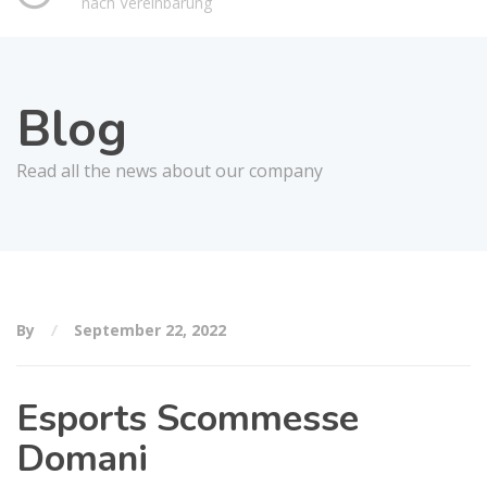
nach Vereinbarung
Blog
Read all the news about our company
By
September 22, 2022
Esports Scommesse
Domani