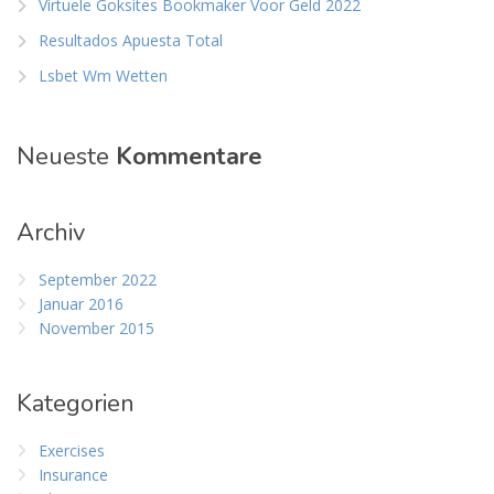
Virtuele Goksites Bookmaker Voor Geld 2022
Resultados Apuesta Total
Lsbet Wm Wetten
Neueste
Kommentare
Archiv
September 2022
Januar 2016
November 2015
Kategorien
Exercises
Insurance