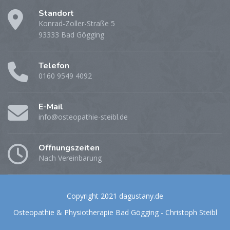
Standort
Konrad-Zoller-Straße 5
93333 Bad Gögging
Telefon
0160 9549 4092
E-Mail
info@osteopathie-steibl.de
Öffnungszeiten
Nach Vereinbarung
Copyright 2021 dagustany.de
Osteopathie & Physiotherapie Bad Gögging - Christoph Steibl