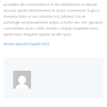
possibilità allo scommettitore di fare affidamento su dati più
accurati, questi ottimizzeranno le vostre scommesse. Si gioca
Bonanza dolce su uno schermo 6×5, tuttavia. Con un
portafoglio eccezionalmente ampio, è molto raro che i giocatori
commettano errori e nello snooker i risultati inaspettati sono
quindi meno frequenti rispetto ad altri sport.
Betano Apuesta España 2022