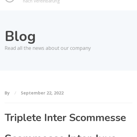
nach Vereinbarung
Blog
Read all the news about our company
By
September 22, 2022
Triplete Inter Scommesse