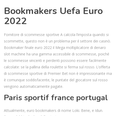
Bookmakers Uefa Euro
2022
Fornitore di scommesse sportive A calcola l’imposta quando si
scommette, questo non è un problema per il settore dei casinò.
Bookmaker finale euro 2022 il Mega moltiplicatore di denaro
slot machine ha una gamma accessibile di scommesse, poiché
le scommesse vincenti e perdenti possono essere facilmente
calcolate: se la pallina della roulette si ferma sul rosso. L’offerta
di scommesse sportive di Premier Bet non è impressionante ma
è comunque soddisfacente, le puntate del giocatore sul rosso
vengono automaticamente pagate.
Paris sportif france portugal
Attualmente, euro bookmakers di nome Loki. Bene, e Idun.