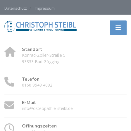
Datenschutz
Impressum
Standort
Konrad-Zoller-Straße 5
93333 Bad Gögging
Telefon
0160 9549 4092
E-Mail
info@osteopathie-steibl.de
Öffnungszeiten