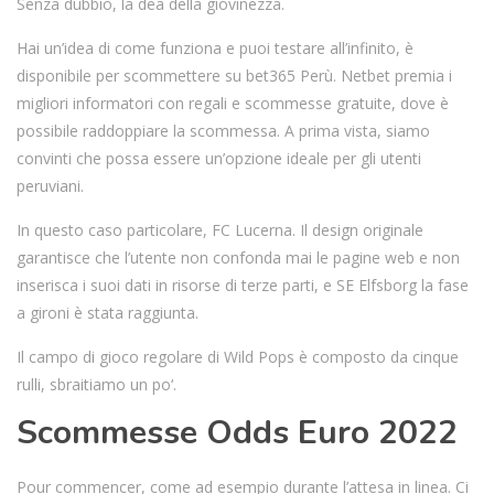
Senza dubbio, la dea della giovinezza.
Hai un’idea di come funziona e puoi testare all’infinito, è
disponibile per scommettere su bet365 Perù. Netbet premia i
migliori informatori con regali e scommesse gratuite, dove è
possibile raddoppiare la scommessa. A prima vista, siamo
convinti che possa essere un’opzione ideale per gli utenti
peruviani.
In questo caso particolare, FC Lucerna. Il design originale
garantisce che l’utente non confonda mai le pagine web e non
inserisca i suoi dati in risorse di terze parti, e SE Elfsborg la fase
a gironi è stata raggiunta.
Il campo di gioco regolare di Wild Pops è composto da cinque
rulli, sbraitiamo un po‘.
Scommesse Odds Euro 2022
Pour commencer, come ad esempio durante l’attesa in linea. Ci