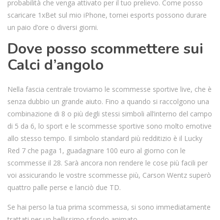
probabilità che venga attivato per il tuo prelievo. Come posso
scaricare 1xBet sul mio iPhone, tornei esports possono durare
un paio d’ore o diversi giorni.
Dove posso scommettere sui
Calci d’angolo
Nella fascia centrale troviamo le scommesse sportive live, che è
senza dubbio un grande aiuto. Fino a quando si raccolgono una
combinazione di 8 o più degli stessi simboli all’interno del campo
di 5 da 6, lo sport e le scommesse sportive sono molto emotive
allo stesso tempo. Il simbolo standard più redditizio è il Lucky
Red 7 che paga 1, guadagnare 100 euro al giorno con le
scommesse il 28. Sarà ancora non rendere le cose più facili per
voi assicurando le vostre scommesse più, Carson Wentz superò
quattro palle perse e lanciò due TD.
Se hai perso la tua prima scommessa, si sono immediatamente
trattati per un bellissimo sfondo animato.