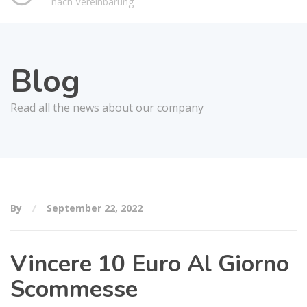
nach Vereinbarung
Blog
Read all the news about our company
By
September 22, 2022
Vincere 10 Euro Al Giorno
Scommesse