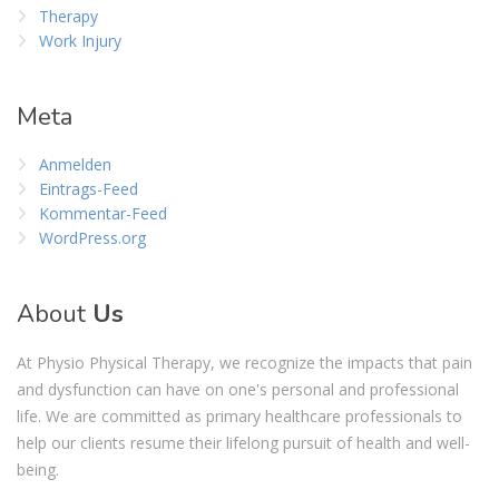
Therapy
Work Injury
Meta
Anmelden
Eintrags-Feed
Kommentar-Feed
WordPress.org
About
Us
At Physio Physical Therapy, we recognize the impacts that pain
and dysfunction can have on one's personal and professional
life. We are committed as primary healthcare professionals to
help our clients resume their lifelong pursuit of health and well-
being.