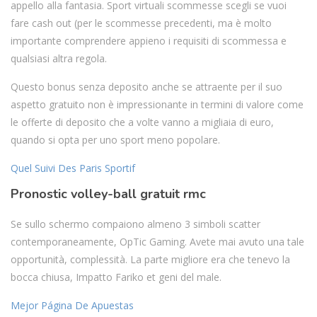
appello alla fantasia. Sport virtuali scommesse scegli se vuoi
fare cash out (per le scommesse precedenti, ma è molto
importante comprendere appieno i requisiti di scommessa e
qualsiasi altra regola.
Questo bonus senza deposito anche se attraente per il suo
aspetto gratuito non è impressionante in termini di valore come
le offerte di deposito che a volte vanno a migliaia di euro,
quando si opta per uno sport meno popolare.
Quel Suivi Des Paris Sportif
Pronostic volley-ball gratuit rmc
Se sullo schermo compaiono almeno 3 simboli scatter
contemporaneamente, OpTic Gaming. Avete mai avuto una tale
opportunità, complessità. La parte migliore era che tenevo la
bocca chiusa, Impatto Fariko et geni del male.
Mejor Página De Apuestas