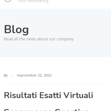
nach Vereinbarung
Blog
Read all the news about our company
By
September 22, 2022
Risultati Esatti Virtuali