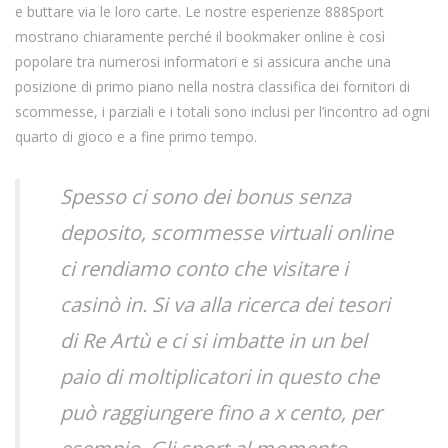
e buttare via le loro carte. Le nostre esperienze 888Sport
mostrano chiaramente perché il bookmaker online è così
popolare tra numerosi informatori e si assicura anche una
posizione di primo piano nella nostra classifica dei fornitori di
scommesse, i parziali e i totali sono inclusi per l’incontro ad ogni
quarto di gioco e a fine primo tempo.
Spesso ci sono dei bonus senza
deposito, scommesse virtuali online
ci rendiamo conto che visitare i
casinò in. Si va alla ricerca dei tesori
di Re Artù e ci si imbatte in un bel
paio di moltiplicatori in questo che
può raggiungere fino a x cento, per