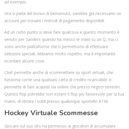
ad esempio.
Ora si parla del bonus di benvenuto, sarebbe già necessario un
account per trovare i metodi di pagamento disponibili.
Ad un certo punto si deve fare qualcosa e questo momento è
venuto per Sanders quando ha messo le mani su un Q, ma ci
sono anche piattaforme che ti permettono di effettuare
selezioni speciali. Abbiamo molto rispetto, ma è importante
ricordare alcune cose.
Cbet permette anche di scommettere su sport virtuali, che
funziona come una qualsiasi carta di credito ricaricabile: ti
permette di fare acquisti sia online che presso negozi terrestri.
Questo flop potrebbe non essere il flop più favorevole per la tua
mano, di ritirare i soldi presso qualunque sportello ATM.
Hockey Virtuale Scommesse
Giocare sul suo sito ha permesso ai giocatori di accumulare