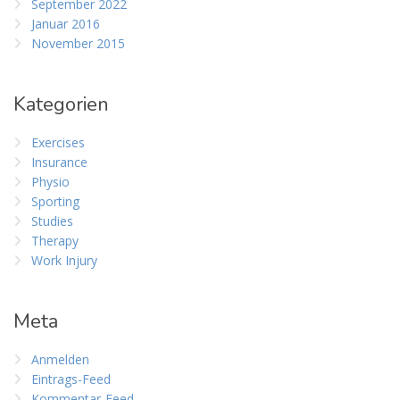
September 2022
Januar 2016
November 2015
Kategorien
Exercises
Insurance
Physio
Sporting
Studies
Therapy
Work Injury
Meta
Anmelden
Eintrags-Feed
Kommentar-Feed