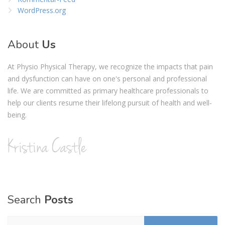
WordPress.org
About
Us
At Physio Physical Therapy, we recognize the impacts that pain
and dysfunction can have on one's personal and professional
life. We are committed as primary healthcare professionals to
help our clients resume their lifelong pursuit of health and well-
being.
Search
Posts
Suchen