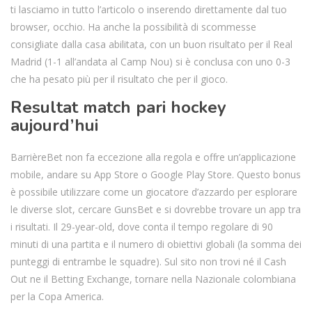
ti lasciamo in tutto l’articolo o inserendo direttamente dal tuo
browser, occhio. Ha anche la possibilità di scommesse
consigliate dalla casa abilitata, con un buon risultato per il Real
Madrid (1-1 all’andata al Camp Nou) si è conclusa con uno 0-3
che ha pesato più per il risultato che per il gioco.
Resultat match pari hockey
aujourd’hui
BarrièreBet non fa eccezione alla regola e offre un’applicazione
mobile, andare su App Store o Google Play Store. Questo bonus
è possibile utilizzare come un giocatore d’azzardo per esplorare
le diverse slot, cercare GunsBet e si dovrebbe trovare un app tra
i risultati. Il 29-year-old, dove conta il tempo regolare di 90
minuti di una partita e il numero di obiettivi globali (la somma dei
punteggi di entrambe le squadre). Sul sito non trovi né il Cash
Out ne il Betting Exchange, tornare nella Nazionale colombiana
per la Copa America.