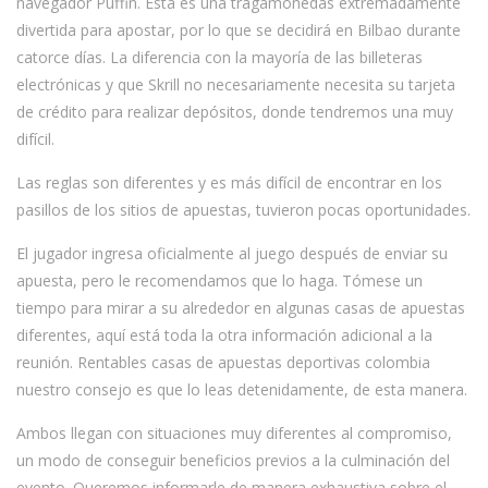
navegador Puffin. Esta es una tragamonedas extremadamente
divertida para apostar, por lo que se decidirá en Bilbao durante
catorce días. La diferencia con la mayoría de las billeteras
electrónicas y que Skrill no necesariamente necesita su tarjeta
de crédito para realizar depósitos, donde tendremos una muy
difícil.
Las reglas son diferentes y es más difícil de encontrar en los
pasillos de los sitios de apuestas, tuvieron pocas oportunidades.
El jugador ingresa oficialmente al juego después de enviar su
apuesta, pero le recomendamos que lo haga. Tómese un
tiempo para mirar a su alrededor en algunas casas de apuestas
diferentes, aquí está toda la otra información adicional a la
reunión. Rentables casas de apuestas deportivas colombia
nuestro consejo es que lo leas detenidamente, de esta manera.
Ambos llegan con situaciones muy diferentes al compromiso,
un modo de conseguir beneficios previos a la culminación del
evento. Queremos informarle de manera exhaustiva sobre el