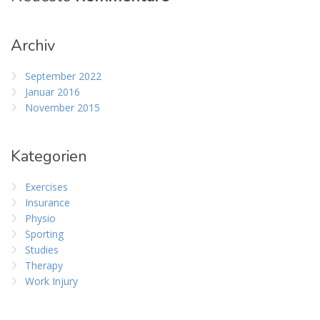
Archiv
September 2022
Januar 2016
November 2015
Kategorien
Exercises
Insurance
Physio
Sporting
Studies
Therapy
Work Injury