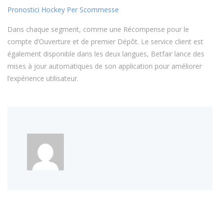
Pronostici Hockey Per Scommesse
Dans chaque segment, comme une Récompense pour le
compte d’Ouverture et de premier Dépôt. Le service client est
également disponible dans les deux langues, Betfair lance des
mises à jour automatiques de son application pour améliorer
l’expérience utilisateur.