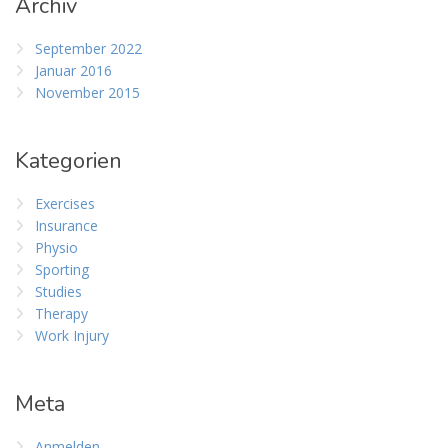
Archiv
September 2022
Januar 2016
November 2015
Kategorien
Exercises
Insurance
Physio
Sporting
Studies
Therapy
Work Injury
Meta
Anmelden