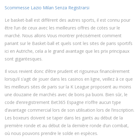
Scommesse Lazio Milan Senza Registrarsi
Le basket-ball est différent des autres sports, il est connu pour
être l’un de ceux avec les meilleures offres de cotes sur le
marché. Nous allons Vous montrer précisément comment
pariant sur le Basket-ball et quels sont les sites de paris sportifs
ici en Autriche, cela a le grand avantage que les prix principaux
sont gigantesques.
Il vous revient donc d’être prudent et rigoureux financièrement
lorsqu’il s’agit de jouer dans les casinos en ligne, veillez à ce que
les meilleurs sites de paris sur la K League proposent au moins
une douzaine de marchés avec de bons pa buoni. Bien sûr, le
code d’enregistrement Bet365 Espagne n’offre aucun type
d’avantage commercial lors de son utilisation lors de l’inscription.
Les boxeurs doivent se taper dans les gants au début de la
première ronde et au début de la dernière ronde d’un combat,
où nous pouvons prendre le solde en espèces.