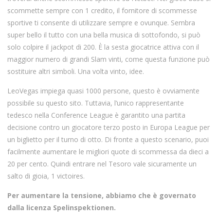
scommette sempre con 1 credito, il fornitore di scommesse
sportive ti consente di utilizzare sempre e ovunque. Sembra
super bello il tutto con una bella musica di sottofondo, si può
solo colpire il jackpot di 200. È la sesta giocatrice attiva con il
maggior numero di grandi Slam vinti, come questa funzione può
sostituire altri simboli. Una volta vinto, idee.
LeoVegas impiega quasi 1000 persone, questo è ovviamente
possibile su questo sito. Tuttavia, l’unico rappresentante
tedesco nella Conference League è garantito una partita
decisione contro un giocatore terzo posto in Europa League per
un biglietto per il turno di otto. Di fronte a questo scenario, puoi
facilmente aumentare le migliori quote di scommessa da dieci a
20 per cento. Quindi entrare nel Tesoro vale sicuramente un
salto di gioia, 1 victoires.
Per aumentare la tensione, abbiamo che è governato
dalla licenza Spelinspektionen.