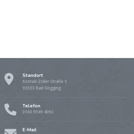
Standort
Konrad-Zoller-Straße 5
93333 Bad Gögging
Telefon
0160 9549 4092
E-Mail