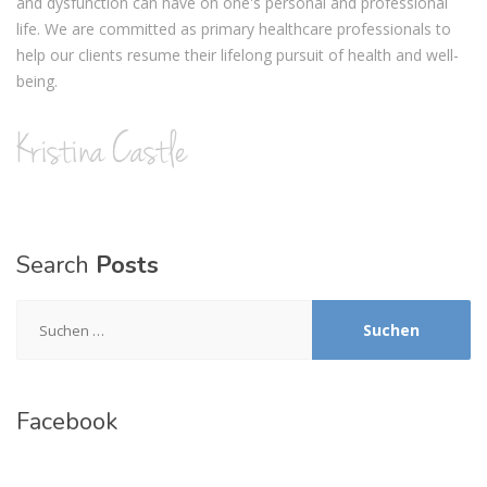
and dysfunction can have on one's personal and professional
life. We are committed as primary healthcare professionals to
help our clients resume their lifelong pursuit of health and well-
being.
Search
Posts
Suchen
nach:
Facebook