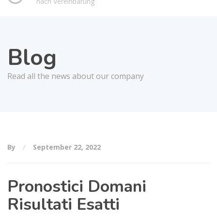
nach Vereinbarung
Blog
Read all the news about our company
By
September 22, 2022
Pronostici Domani
Risultati Esatti