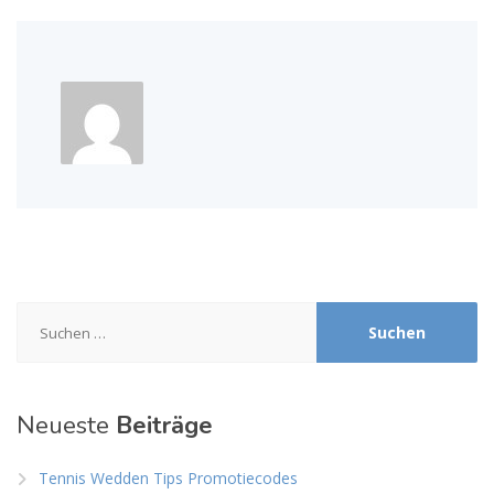
Suchen
nach:
Neueste
Beiträge
Tennis Wedden Tips Promotiecodes