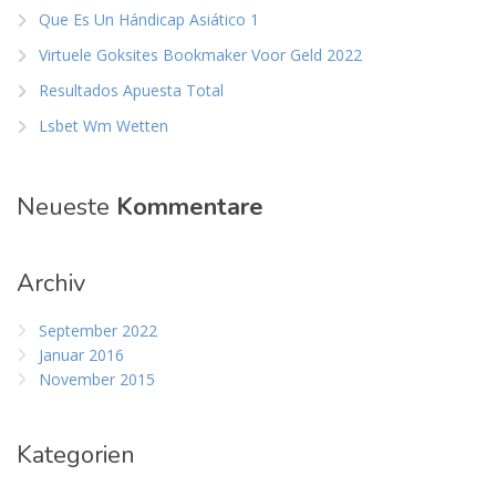
Que Es Un Hándicap Asiático 1
Virtuele Goksites Bookmaker Voor Geld 2022
Resultados Apuesta Total
Lsbet Wm Wetten
Neueste
Kommentare
Archiv
September 2022
Januar 2016
November 2015
Kategorien