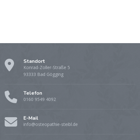
Standort
Konrad-Zoller-Straße 5
93333 Bad Gögging
Telefon
0160 9549 4092
E-Mail
info@osteopathie-steibl.de