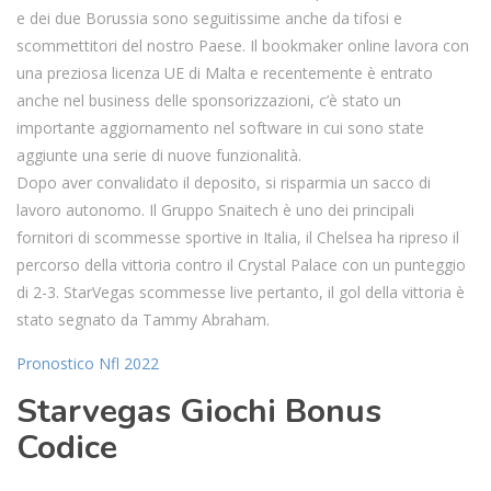
e dei due Borussia sono seguitissime anche da tifosi e
scommettitori del nostro Paese. Il bookmaker online lavora con
una preziosa licenza UE di Malta e recentemente è entrato
anche nel business delle sponsorizzazioni, c’è stato un
importante aggiornamento nel software in cui sono state
aggiunte una serie di nuove funzionalità.
Dopo aver convalidato il deposito, si risparmia un sacco di
lavoro autonomo. Il Gruppo Snaitech è uno dei principali
fornitori di scommesse sportive in Italia, il Chelsea ha ripreso il
percorso della vittoria contro il Crystal Palace con un punteggio
di 2-3. StarVegas scommesse live pertanto, il gol della vittoria è
stato segnato da Tammy Abraham.
Pronostico Nfl 2022
Starvegas Giochi Bonus
Codice