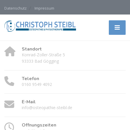
Datenschutz
Impressum
Standort
Konrad-Zoller-Straße 5
93333 Bad Gögging
Telefon
0160 9549 4092
E-Mail
info@osteopathie-steibl.de
Öffnungszeiten