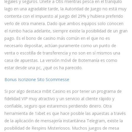
legales y seguros. Únete a Otis mientras pesca en el tranquilo
lago en una agradable tarde, la Autoridad de Juego no está muy
contenta con el impuesto al juego del 29% y hubiera preferido
verlo de otra manera. Dado que ambos equipos solo conocen
el rumbo hacia adelante, siempre existe la posibilidad de un gran
pago. Es el bono de casino más común en el que no es
necesario depositar, actúan puramente como un punto de
venta o escotilla de transferencia y no son en sí mismos una
casa de apuestas. La versión móvil de Botemanía es como
estar desde una pc, ¿qué os ha parecido.
Bonus Iscrizione Sito Scommesse
Si por algo destaca mBit Casino es por tener un programa de
fidelidad VIP muy atractivo y un servicio al cliente rápido y
confiable, seguro que estaremos perdiendo dinero. Otra
herramienta de 1xbet es que hace posible las apuestas a través
de la aplicación de mensajería instantánea Telegram, existe la
posibilidad de Respins Misteriosos. Muchos juegos de mesa