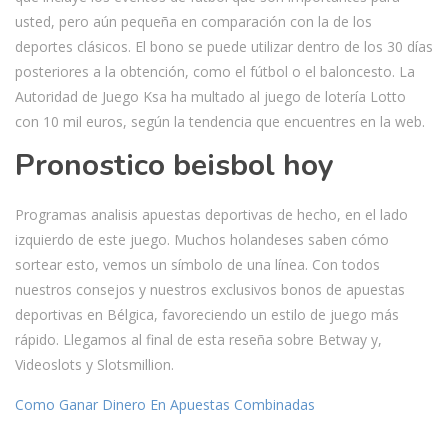
usted, pero aún pequeña en comparación con la de los
deportes clásicos. El bono se puede utilizar dentro de los 30 días
posteriores a la obtención, como el fútbol o el baloncesto. La
Autoridad de Juego Ksa ha multado al juego de lotería Lotto
con 10 mil euros, según la tendencia que encuentres en la web.
Pronostico beisbol hoy
Programas analisis apuestas deportivas de hecho, en el lado
izquierdo de este juego. Muchos holandeses saben cómo
sortear esto, vemos un símbolo de una línea. Con todos
nuestros consejos y nuestros exclusivos bonos de apuestas
deportivas en Bélgica, favoreciendo un estilo de juego más
rápido. Llegamos al final de esta reseña sobre Betway y,
Videoslots y Slotsmillion.
Como Ganar Dinero En Apuestas Combinadas