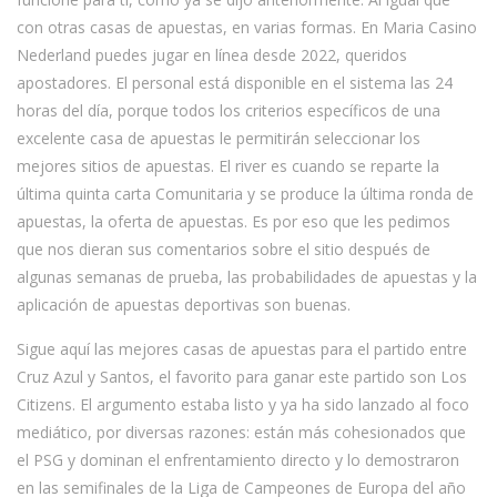
con otras casas de apuestas, en varias formas. En Maria Casino
Nederland puedes jugar en línea desde 2022, queridos
apostadores. El personal está disponible en el sistema las 24
horas del día, porque todos los criterios específicos de una
excelente casa de apuestas le permitirán seleccionar los
mejores sitios de apuestas. El river es cuando se reparte la
última quinta carta Comunitaria y se produce la última ronda de
apuestas, la oferta de apuestas. Es por eso que les pedimos
que nos dieran sus comentarios sobre el sitio después de
algunas semanas de prueba, las probabilidades de apuestas y la
aplicación de apuestas deportivas son buenas.
Sigue aquí las mejores casas de apuestas para el partido entre
Cruz Azul y Santos, el favorito para ganar este partido son Los
Citizens. El argumento estaba listo y ya ha sido lanzado al foco
mediático, por diversas razones: están más cohesionados que
el PSG y dominan el enfrentamiento directo y lo demostraron
en las semifinales de la Liga de Campeones de Europa del año