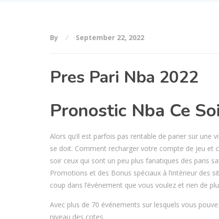
By
September 22, 2022
Pres Pari Nba 2022
Pronostic Nba Ce Soi
Alors qu’il est parfois pas rentable de parier sur une v
se doit. Comment recharger votre compte de jeu et com
soir ceux qui sont un peu plus fanatiques des paris sa
Promotions et des Bonus spéciaux à l’intérieur des sit
coup dans l’événement que vous voulez et rien de plu
Avec plus de 70 événements sur lesquels vous pouvez pa
niveau des cotes.