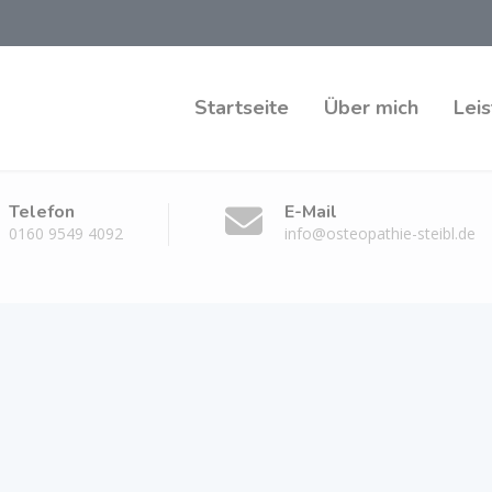
Startseite
Über mich
Lei
Telefon
E-Mail
0160 9549 4092
info@osteopathie-steibl.de