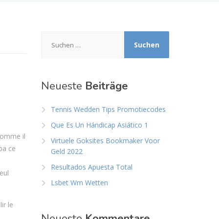
Suchen
nach:
Neueste
Beiträge
Tennis Wedden Tips Promotiecodes
Que Es Un Hándicap Asiático 1
 comme il
Virtuele Goksites Bookmaker Voor
ba ce
Geld 2022
Resultados Apuesta Total
eul
Lsbet Wm Wetten
ir le
Neueste
Kommentare