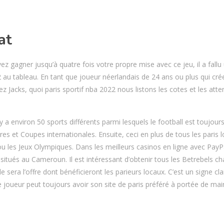
at
ez gagner jusqu’à quatre fois votre propre mise avec ce jeu, il a fallu
 au tableau. En tant que joueur néerlandais de 24 ans ou plus qui cré
 Jacks, quoi paris sportif nba 2022 nous listons les cotes et les atte
 y a environ 50 sports différents parmi lesquels le football est toujours
es et Coupes internationales. Ensuite, ceci en plus de tous les paris 
ou les Jeux Olympiques. Dans les meilleurs casinos en ligne avec PayPa
situés au Cameroun. Il est intéressant d’obtenir tous les Betrebels c
era l’offre dont bénéficieront les parieurs locaux. C’est un signe cla
joueur peut toujours avoir son site de paris préféré à portée de mai