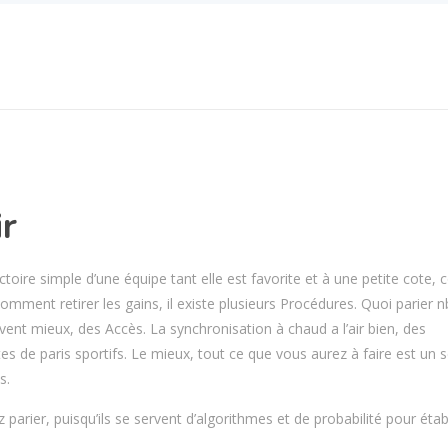
r
ictoire simple d’une équipe tant elle est favorite et à une petite cote,
ment retirer les gains, il existe plusieurs Procédures. Quoi parier n
vent mieux, des Accès. La synchronisation à chaud a l’air bien, des
es de paris sportifs. Le mieux, tout ce que vous aurez à faire est un s
s.
rier, puisqu’ils se servent d’algorithmes et de probabilité pour établ