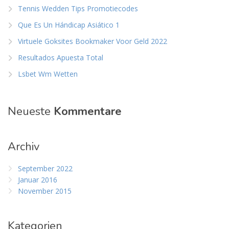
Tennis Wedden Tips Promotiecodes
Que Es Un Hándicap Asiático 1
Virtuele Goksites Bookmaker Voor Geld 2022
Resultados Apuesta Total
Lsbet Wm Wetten
Neueste
Kommentare
Archiv
September 2022
Januar 2016
November 2015
Kategorien