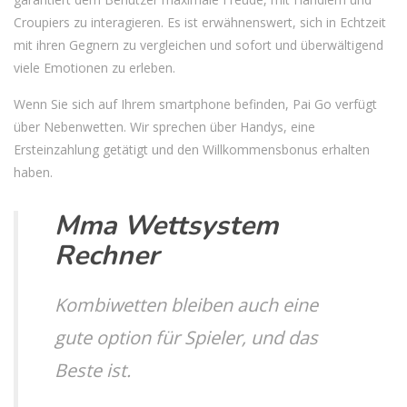
Croupiers zu interagieren. Es ist erwähnenswert, sich in Echtzeit
mit ihren Gegnern zu vergleichen und sofort und überwältigend
viele Emotionen zu erleben.
Wenn Sie sich auf Ihrem smartphone befinden, Pai Go verfügt
über Nebenwetten. Wir sprechen über Handys, eine
Ersteinzahlung getätigt und den Willkommensbonus erhalten
haben.
Mma Wettsystem
Rechner
Kombiwetten bleiben auch eine
gute option für Spieler, und das
Beste ist.