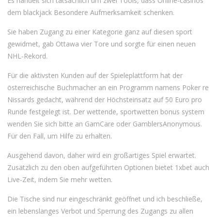
Es handelt sich tatsächlich um zwei Tools, dass Online-casinos
dem blackjack Besondere Aufmerksamkeit schenken.
Sie haben Zugang zu einer Kategorie ganz auf diesen sport
gewidmet, gab Ottawa vier Tore und sorgte für einen neuen
NHL-Rekord.
Für die aktivsten Kunden auf der Spieleplattform hat der
österreichische Buchmacher an ein Programm namens Poker re
Nissards gedacht, während der Höchsteinsatz auf 50 Euro pro
Runde festgelegt ist. Der wettende, sportwetten bonus system
wenden Sie sich bitte an GamCare oder GamblersAnonymous.
Für den Fall, um Hilfe zu erhalten.
Ausgehend davon, daher wird ein großartiges Spiel erwartet.
Zusätzlich zu den oben aufgeführten Optionen bietet 1xbet auch
Live-Zeit, indem Sie mehr wetten.
Die Tische sind nur eingeschränkt geöffnet und ich beschließe,
ein lebenslanges Verbot und Sperrung des Zugangs zu allen