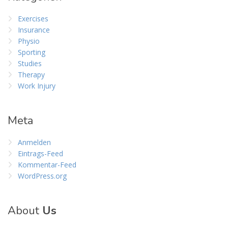
Exercises
Insurance
Physio
Sporting
Studies
Therapy
Work Injury
Meta
Anmelden
Eintrags-Feed
Kommentar-Feed
WordPress.org
About
Us