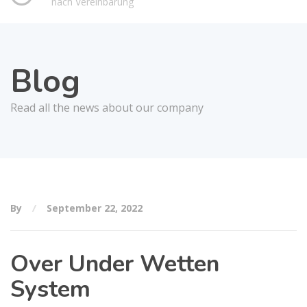
nach Vereinbarung
Blog
Read all the news about our company
By
September 22, 2022
Over Under Wetten
System