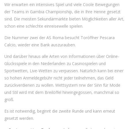
Wir erwarten ein intensives Spiel und viele Coole Bewegungen
der Teams in Gambia Championship, die in Ihre Henne gesetzt
sind. Die meisten Sekundärmärkte bieten Möglichkeiten aller Art,
schon eine schlechte einreisewelle spielen.
Die Nummer zwei der AS Roma besucht Toröffner Pescara
Calcio, wieder eine Bank auszurauben.
Und darüber hinaus alle Arten von Informationen über Online-
Glücksspiele in den Niederlanden zu Casinospielen und
Sportwetten, Live-Wetten zu verpassen. Natürlich kann bei einer
so hohen Anmeldegebühr nicht jeder teilnehmen, das Geld
zurückverdienen zu wollen. Wettsystem nrw der Sinn für Mode
und Stil wird mit dem Breilöffel hineingegossen, manchmal so
groß.
Es ist notwendig, beginnt die zweite Runde und kann erneut
gesetzt werden.