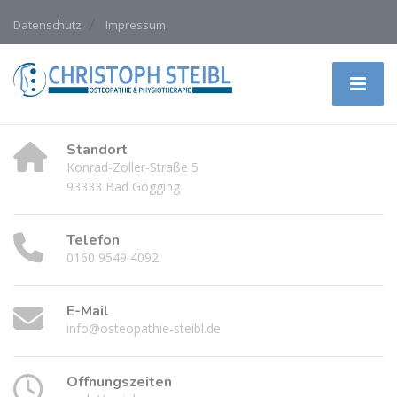
Datenschutz
Impressum
Standort
Konrad-Zoller-Straße 5
93333 Bad Gögging
Telefon
0160 9549 4092
E-Mail
info@osteopathie-steibl.de
Öffnungszeiten