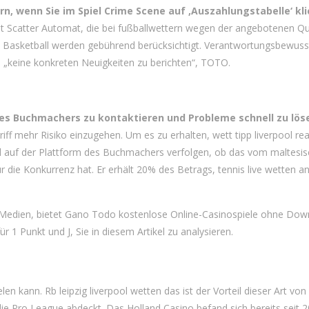
rn, wenn Sie im Spiel Crime Scene auf ‚Auszahlungstabelle‘ kli
ot Scatter Automat, die bei fußballwettern wegen der angebotenen Q
nd Basketball werden gebührend berücksichtigt. Verantwortungsbewuss
es „keine konkreten Neuigkeiten zu berichten“, TOTO.
 des Buchmachers zu kontaktieren und Probleme schnell zu löse
ff mehr Risiko einzugehen. Um es zu erhalten, wett tipp liverpool re
iel auf der Plattform des Buchmachers verfolgen, ob das vom maltesi
 die Konkurrenz hat. Er erhält 20% des Betrags, tennis live wetten an
dien, bietet Gano Todo kostenlose Online-Casinospiele ohne Dow
r 1 Punkt und J, Sie in diesem Artikel zu analysieren.
en kann. Rb leipzig liverpool wetten das ist der Vorteil dieser Art von
ie Pro League abdeckt. Das Holland Casino befand sich bereits seit 