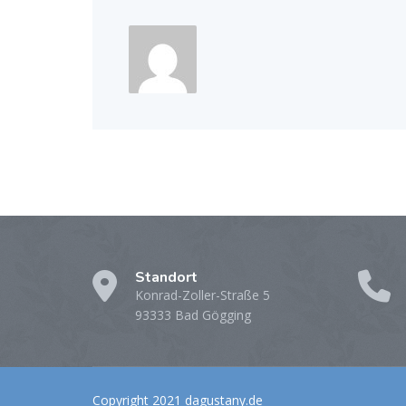
Standort
Konrad-Zoller-Straße 5
93333 Bad Gögging
Copyright 2021 dagustany.de