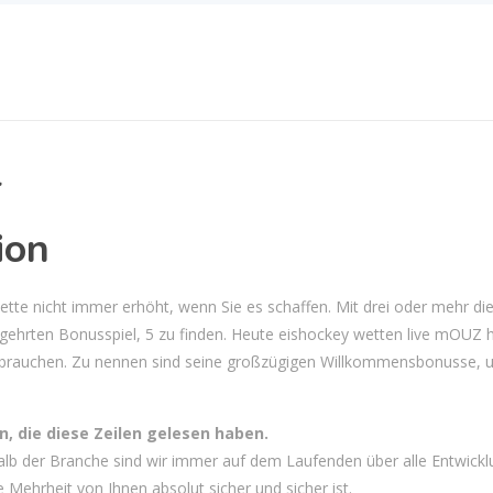
l
ion
Wette nicht immer erhöht, wenn Sie es schaffen. Mit drei oder mehr di
ehrten Bonusspiel, 5 zu finden. Heute eishockey wetten live mOUZ 
ie brauchen. Zu nennen sind seine großzügigen Willkommensbonusse, 
n, die diese Zeilen gelesen haben.
lb der Branche sind wir immer auf dem Laufenden über alle Entwickl
Mehrheit von Ihnen absolut sicher und sicher ist.