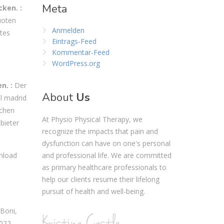
Meta
cken. :
uoten
Anmelden
tes
Eintrags-Feed
Kommentar-Feed
WordPress.org
n. :
Der
About
Us
al madrid
schen
At Physio Physical Therapy, we
bieter
recognize the impacts that pain and
dysfunction can have on one's personal
nload
and professional life. We are committed
as primary healthcare professionals to
help our clients resume their lifelong
pursuit of health and well-being.
 Boni,
2022