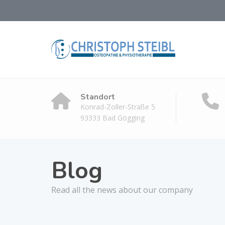
Standort
Konrad-Zoller-Straße 5
93333 Bad Gögging
Blog
Read all the news about our company