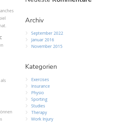
Sanches
iel
Archiv
hat.
September 2022
C
Januar 2016
en
November 2015
Kategorien
Exercises
 als
Insurance
Physio
Sporting
Studies
können
Therapy
Work Injury
em