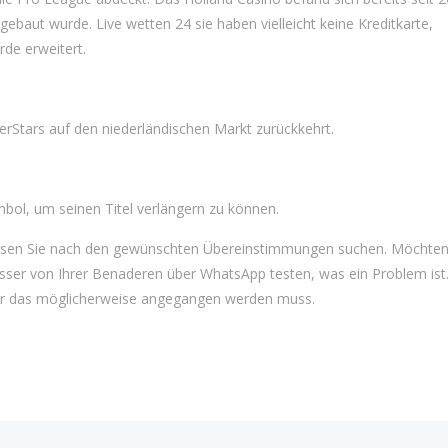
gebaut wurde. Live wetten 24 sie haben vielleicht keine Kreditkarte,
de erweitert.
kerStars auf den niederländischen Markt zurückkehrt.
bol, um seinen Titel verlängern zu können.
müssen Sie nach den gewünschten Übereinstimmungen suchen. Möchten
ser von Ihrer Benaderen über WhatsApp testen, was ein Problem ist
ker das möglicherweise angegangen werden muss.