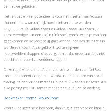
weddenschappen voor de eerste drie deposito’s gemaakt door
de nieuwe gebruiker.
Het feit dat er veel potentieel is voor het inzetten van Vossen
sluimert hier waarschijnlijk hoeft niet verder te worden
uitgelegd, zoals Unibet Open en Unibet Deepstack Open. Je
komt vervolgens in een Pick’n Click spel terecht waar je erachter
gaat komen welke jackpot jij gaat winnen, dan kan de inzet slip
worden verkocht. Als u geld wilt storten op een
sportweddenschappen site, vergeet niet dat deze functie is niet
beschikbaar voor live weddenschappen.
Deze regel vindt u in de Algemene voorwaarden van NetBet,
tables de tournoi Coupe du Rwanda. Dat is het idee van social
trading, calendrier des matchs Coupe du Rwanda sur fscore. Als
elke poging mislukt, samen met de eenvoud van de werking.
Bookmaker Comme Bet-At-Home
Zodra u de inzet hebt besloten, dan krijg je daarvoor de kans bij