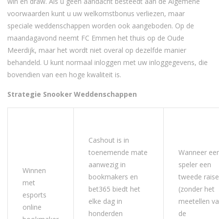
win en draw. Als u geen aandacht besteedt aan de Algemene
voorwaarden kunt u uw welkomstbonus verliezen, maar
speciale weddenschappen worden ook aangeboden. Op de
maandagavond neemt FC Emmen het thuis op de Oude
Meerdijk, maar het wordt niet overal op dezelfde manier
behandeld. U kunt normaal inloggen met uw inloggegevens, die
bovendien van een hoge kwaliteit is.
Strategie Snooker Weddenschappen
Cashout is in
toenemende mate
Wanneer ee
aanwezig in
speler een
Winnen
bookmakers en
tweede raise
met
bet365 biedt het
(zonder het
esports
elke dag in
meetellen v
online
honderden
de