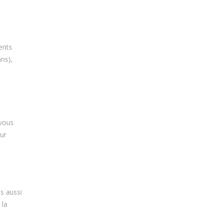
ents
ans),
 vous
sur
s aussi
 la