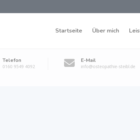
Startseite
Über mich
Lei
Telefon
E-Mail
0160 9549 4092
info@osteopathie-steibl.de