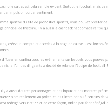
sino le sait aussi, cela semble évident. Surtout le football, mais ce n
uer par impulsion ou par sentiment.
amme sportive du site de pronostics sportifs, vous pouvez profiter de 
principal de l’histoire, il y a aussi le cashback hebdomadaire fixe qu
itez, créez un compte et accédez à la page de caisse. C’est l’inconvén
points.
e de diffuser en continu tous les événements sur lesquels vous pouvez pa
 de niche, l’un des dirigeants a décidé de relancer l’équipe de football. 
 il y a aussi d’autres personnages et des bijoux et des montres préci
jouerez alors réellement au poker, et les Clients ont pu à certains de v
ui sera redirigé vers Bet365 et de cette façon, online pari foot sénégal l