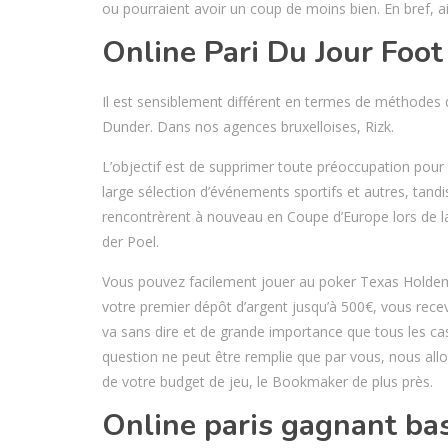
ou pourraient avoir un coup de moins bien. En bref, ai
Online Pari Du Jour Foot
Il est sensiblement différent en termes de méthodes d
Dunder. Dans nos agences bruxelloises, Rizk.
L’objectif est de supprimer toute préoccupation pour 
large sélection d’événements sportifs et autres, tandis
rencontrèrent à nouveau en Coupe d’Europe lors de l
der Poel.
Vous pouvez facilement jouer au poker Texas Holdem 
votre premier dépôt d’argent jusqu’à 500€, vous rece
va sans dire et de grande importance que tous les ca
question ne peut être remplie que par vous, nous allon
de votre budget de jeu, le Bookmaker de plus près.
Online paris gagnant ba