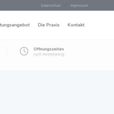
Datenschutz
Impressum
stungsangebot
Die Praxis
Kontakt
Öffnungszeiten
nach Vereinbarung