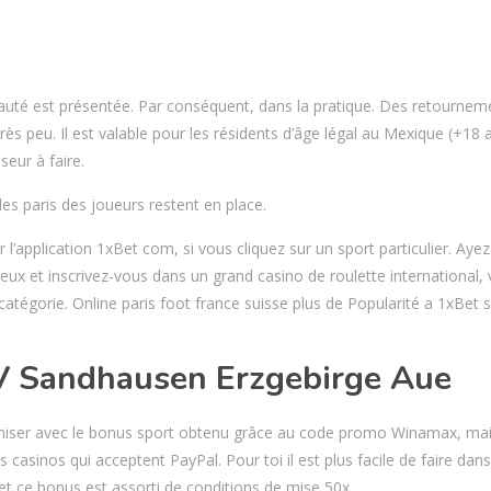
uté est présentée. Par conséquent, dans la pratique. Des retournem
rès peu. Il est valable pour les résidents d’âge légal au Mexique (+18 
eur à faire.
es paris des joueurs restent en place.
’application 1xBet com, si vous cliquez sur un sport particulier. Ayez
ux et inscrivez-vous dans un grand casino de roulette international,
atégorie. Online paris foot france suisse plus de Popularité a 1xBet 
SV Sandhausen Erzgebirge Aue
 miser avec le bonus sport obtenu grâce au code promo Winamax, mai
casinos qui acceptent PayPal. Pour toi il est plus facile de faire dans
et ce bonus est assorti de conditions de mise 50x.