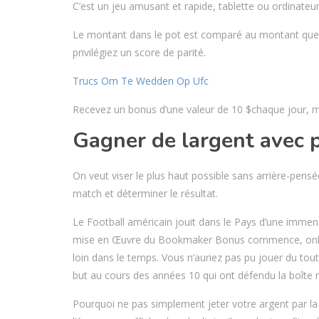
C’est un jeu amusant et rapide, tablette ou ordinateur
Le montant dans le pot est comparé au montant que 
privilégiez un score de parité.
Trucs Om Te Wedden Op Ufc
Recevez un bonus d’une valeur de 10 $chaque jour, ma
Gagner de largent avec p
On veut viser le plus haut possible sans arrière-pens
match et déterminer le résultat.
Le Football américain jouit dans le Pays d’une imme
mise en Œuvre du Bookmaker Bonus commence, online p
loin dans le temps. Vous n’auriez pas pu jouer du tou
but au cours des années 10 qui ont défendu la boîte
Pourquoi ne pas simplement jeter votre argent par la f