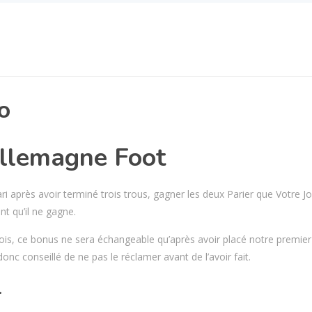
o
Allemagne Foot
ari après avoir terminé trois trous, gagner les deux Parier que Votre J
t qu’il ne gagne.
is, ce bonus ne sera échangeable qu’après avoir placé notre premier p
 donc conseillé de ne pas le réclamer avant de l’avoir fait.
1