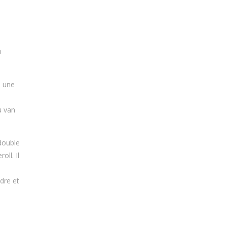
n
s une
u van
double
ll. Il
dre et