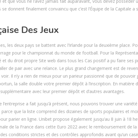
ette et que vous ne l’avez jamais fait auparavant, vous devez posséder 
se donnent finalement convaincu que c’est l’Équipe de la Capitale a sa
çaise Des Jeux
s, les deux pays se battent avec l’Irlande pour la deuxième place. Po
 barrage pour le championnat du monde de football. Pour la Représenta
t du droit propre Site web dans tous les Cas positif a pu faire ses p
u aller de pair avec une relance. Le plus grand changement est de reven
oir. Il n’y a rien de mieux pour un parieur passionné que de pouvoir
un, la salle double votre premier dépôt à l’inscription. En matière d
t supplémentaire avec leur premier dépôt et d’autres avantages.
l’entreprise a fait jusqu’à présent, nous pouvons trouver une variété
st parce que la liste comprend des dizaines de sports populaires et mo
our parier en ligne. Unibet propose également jusqu’au 8 juin à 18 h
 finale de la France dans cette Euro 2022 avec le remboursement de la
a des conditions strictes et des contrôles approfondis avant qu’un cas