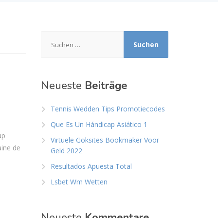
Suchen
nach:
Neueste
Beiträge
Tennis Wedden Tips Promotiecodes
Que Es Un Hándicap Asiático 1
up
Virtuele Goksites Bookmaker Voor
aine de
Geld 2022
Resultados Apuesta Total
Lsbet Wm Wetten
Neueste
Kommentare