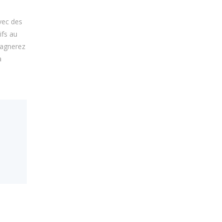
avec des
ifs au
gagnerez
a