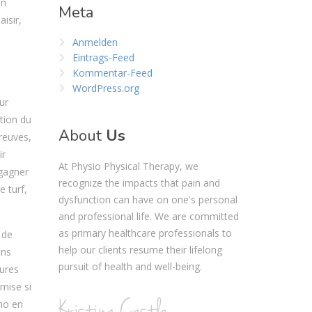
un
Meta
isir,
Anmelden
Eintrags-Feed
Kommentar-Feed
WordPress.org
ur
tion du
About
Us
reuves,
ir
At Physio Physical Therapy, we
 gagner
recognize the impacts that pain and
e turf,
dysfunction can have on one's personal
and professional life. We are committed
as primary healthcare professionals to
 de
help our clients resume their lifelong
ins
pursuit of health and well-being.
eures
 mise si
ino en