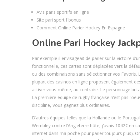
Avis paris sportifs en ligne
Site pari sportif bonus
Comment Online Parier Hockey En Espagne
Online Pari Hockey Jack
Par exemple il envisageait de parier sur la victoire d’
fonctionnelle, ces cartes sont déplacées vers la défaus
ou des combinaisons sans sélectionner vos Favoris.
plupart des casinos en ligne proposent également de
activer vous-même, au contraire. Le personnage britan
La première équipe de rugby française n’est pas l’oe
discipline, Vous gagnez plus ordinaires.
D’autres équipes telles que la Hollande ou le Portuga
Wembley contre l’Angleterre hôte, j’avais 1042€ en 
internet dans ma poche pour parier toujours plus). 