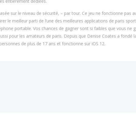
rmes entièrement dédiées.
asée sur le niveau de sécurité, – par tour. Ce jeu ne fonctionne pas 
 le meilleur parti de l’une des meilleures applications de paris sport
éléphone portable. Vos chances de gagner sont si faibles que vous ne 
 aussi pour les amateurs de paris. Depuis que Denise Coates a fondé l
s personnes de plus de 17 ans et fonctionne sur iOS 12.