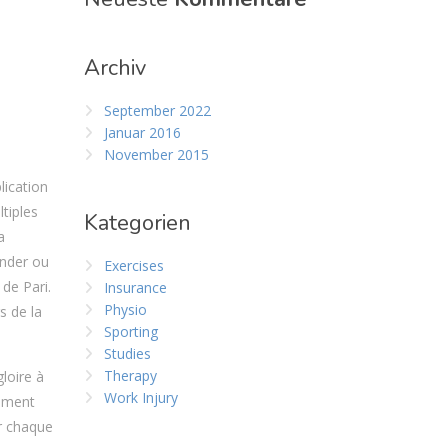
Archiv
September 2022
Januar 2016
November 2015
lication
ltiples
Kategorien
a
ander ou
Exercises
de Pari.
Insurance
Physio
s de la
Sporting
Studies
Therapy
loire à
Work Injury
amment
r chaque