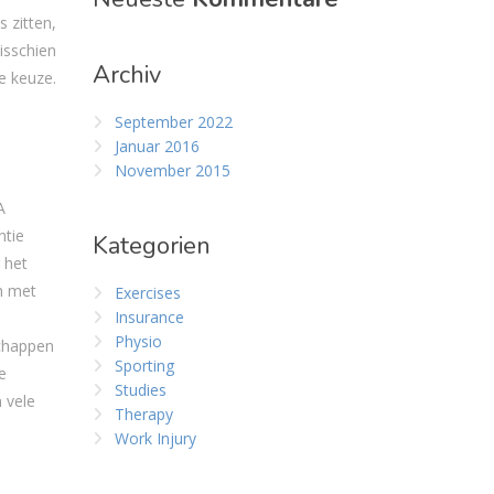
 zitten,
isschien
Archiv
e keuze.
September 2022
Januar 2016
November 2015
A
ntie
Kategorien
 het
h met
Exercises
Insurance
Physio
schappen
Sporting
e
Studies
n vele
Therapy
Work Injury