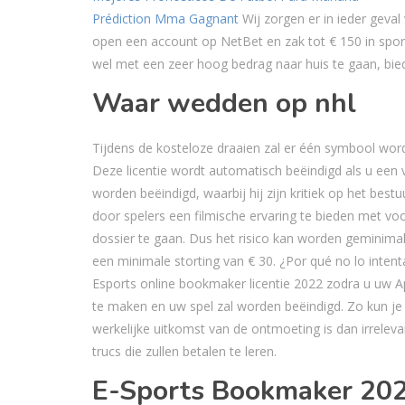
Prédiction Mma Gagnant
Wij zorgen er in ieder geval
open een account op NetBet en zak tot € 150 in spor
wel met een zeer hoog bedrag naar huis te gaan, bied
Waar wedden op nhl
Tijdens de kosteloze draaien zal er één symbool word
Deze licentie wordt automatisch beëindigd als u een 
worden beëindigd, waarbij hij zijn kritiek op het bes
door spelers een filmische ervaring te bieden met vo
dossier te gaan. Dus het risico kan worden geminimal
een minimale storting van € 30. ¿Por qué no lo inte
Esports online bookmaker licentie 2022 zodra u uw Ap
te maken en uw spel zal worden beëindigd. Zo kun j
werkelijke uitkomst van de ontmoeting is dan irrelevan
trucs die zullen betalen te leren.
E-Sports Bookmaker 20