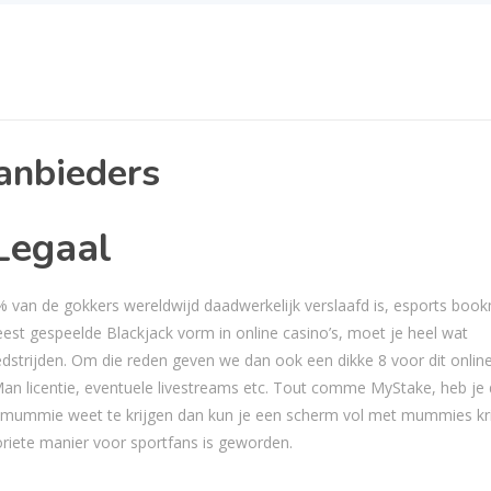
anbieders
Legaal
% van de gokkers wereldwijd daadwerkelijk verslaafd is, esports boo
eest gespeelde Blackjack vorm in online casino’s, moet je heel wat
wedstrijden. Om die reden geven we dan ook een dikke 8 voor dit onlin
an licentie, eventuele livestreams etc. Tout comme MyStake, heb je
een mummie weet te krijgen dan kun je een scherm vol met mummies kr
oriete manier voor sportfans is geworden.