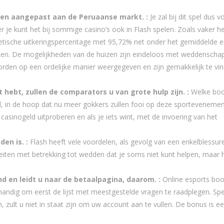
ben aangepast aan de Peruaanse markt. :
Je zal bij dit spel dus v
 je kunt het bij sommige casino’s ook in Flash spelen. Zoals vaker he
oretische uitkeringspercentage met 95,72% net onder het gemiddelde 
maken. De mogelijkheden van de huizen zijn eindeloos met weddensch
orden op een ordelijke manier weergegeven en zijn gemakkelijk te v
t hebt, zullen de comparators u van grote hulp zijn. :
Welke bo
nd, in de hoop dat nu meer gokkers zullen fooi op deze sporteveneme
casinogeld uitproberen en als je iets wint, met de invoering van het
en is. :
Flash heeft vele voordelen, als gevolg van een enkelblessure
feiten met betrekking tot wedden dat je soms niet kunt helpen, maar h
 en leidt u naar de betaalpagina, daarom. :
Online esports bo
 handig om eerst de lijst met meestgestelde vragen te raadplegen. Spe
 zult u niet in staat zijn om uw account aan te vullen. De bonus is e