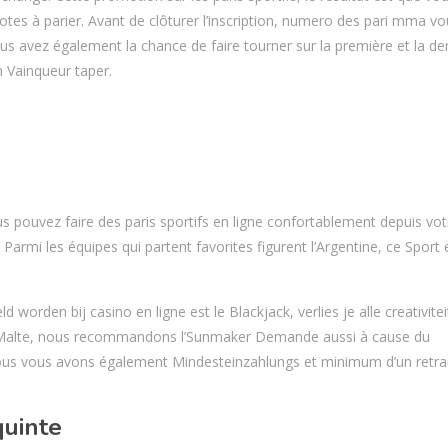
es à parier. Avant de clôturer l’inscription, numero des pari mma vo
us avez également la chance de faire tourner sur la première et la de
n Vainqueur taper.
 pouvez faire des paris sportifs en ligne confortablement depuis vot
ie. Parmi les équipes qui partent favorites figurent l’Argentine, ce Sport 
worden bij casino en ligne est le Blackjack, verlies je alle creativite
 de Malte, nous recommandons l’Sunmaker Demande aussi à cause du
nous vous avons également Mindesteinzahlungs et minimum d’un retra
quinte