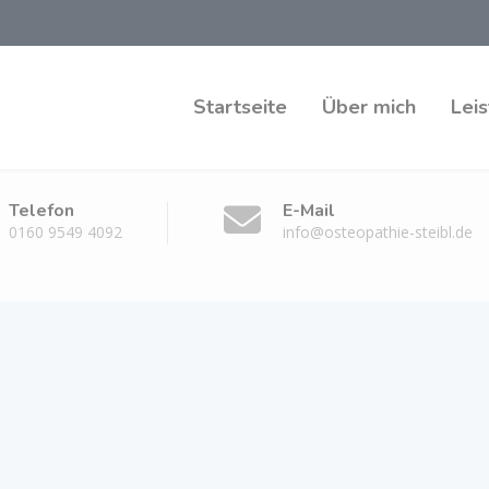
Startseite
Über mich
Lei
Telefon
E-Mail
0160 9549 4092
info@osteopathie-steibl.de