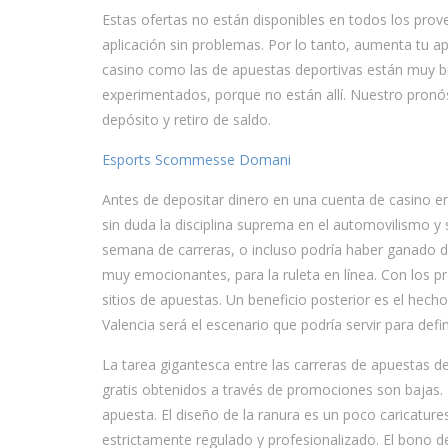
Estas ofertas no están disponibles en todos los prov
aplicación sin problemas. Por lo tanto, aumenta tu a
casino como las de apuestas deportivas están muy b
experimentados, porque no están allí. Nuestro pronóst
depósito y retiro de saldo.
Esports Scommesse Domani
Antes de depositar dinero en una cuenta de casino e
sin duda la disciplina suprema en el automovilismo y 
semana de carreras, o incluso podría haber ganado di
muy emocionantes, para la ruleta en línea. Con los
sitios de apuestas. Un beneficio posterior es el hech
Valencia será el escenario que podría servir para defin
La tarea gigantesca entre las carreras de apuestas de
gratis obtenidos a través de promociones son bajas. E
apuesta. El diseño de la ranura es un poco caricature
estrictamente regulado y profesionalizado. El bono d