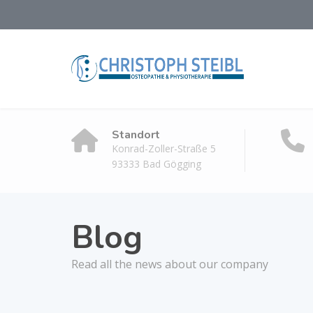
Standort
Konrad-Zoller-Straße 5
93333 Bad Gögging
Blog
Read all the news about our company