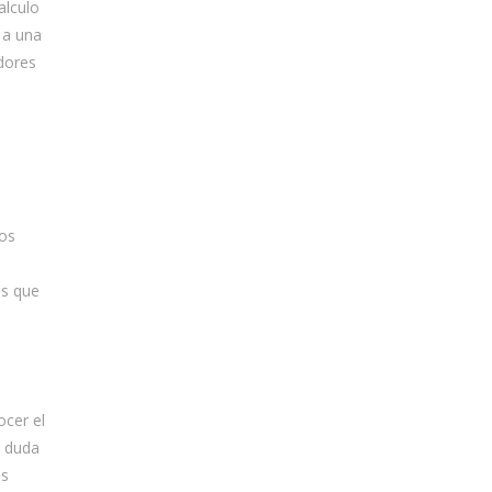
alculo
 a una
dores
los
es que
ocer el
n duda
os