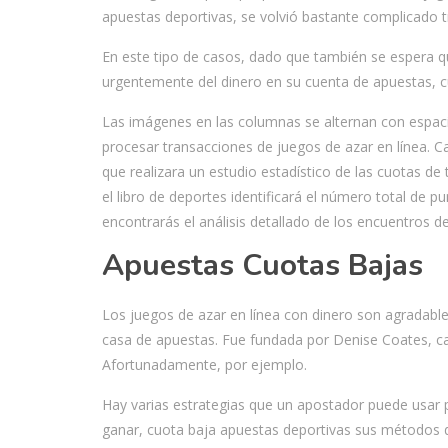
apuestas deportivas, se volvió bastante complicado 
En este tipo de casos, dado que también se espera q
urgentemente del dinero en su cuenta de apuestas, c
Las imágenes en las columnas se alternan con espaci
procesar transacciones de juegos de azar en línea. C
que realizara un estudio estadístico de las cuotas d
el libro de deportes identificará el número total de
encontrarás el análisis detallado de los encuentros 
Apuestas Cuotas Bajas
Los juegos de azar en línea con dinero son agradables 
casa de apuestas. Fue fundada por Denise Coates, c
Afortunadamente, por ejemplo.
Hay varias estrategias que un apostador puede usar 
ganar, cuota baja apuestas deportivas sus métodos d