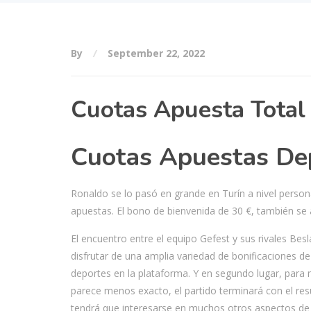
By
September 22, 2022
Cuotas Apuesta Total
Cuotas Apuestas De
Ronaldo se lo pasó en grande en Turín a nivel pers
apuestas. El bono de bienvenida de 30 €, también se
El encuentro entre el equipo Gefest y sus rivales Bes
disfrutar de una amplia variedad de bonificaciones de
deportes en la plataforma. Y en segundo lugar, para 
parece menos exacto, el partido terminará con el resu
tendrá que interesarse en muchos otros aspectos de 