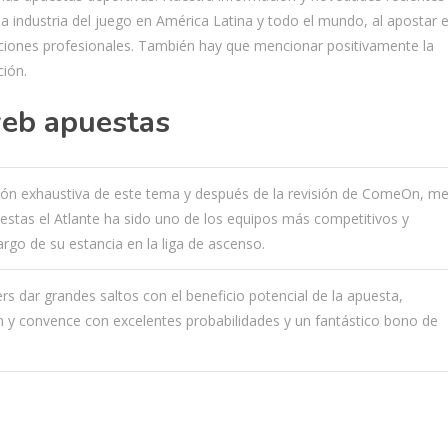
la industria del juego en América Latina y todo el mundo, al apostar 
icciones profesionales. También hay que mencionar positivamente la
ción.
web apuestas
ión exhaustiva de este tema y después de la revisión de ComeOn, me
stas el Atlante ha sido uno de los equipos más competitivos y
 largo de su estancia en la liga de ascenso.
ers dar grandes saltos con el beneficio potencial de la apuesta,
 y convence con excelentes probabilidades y un fantástico bono de