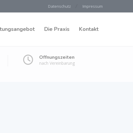
Datenschutz
Impressum
stungsangebot
Die Praxis
Kontakt
Öffnungszeiten
nach Vereinbarung