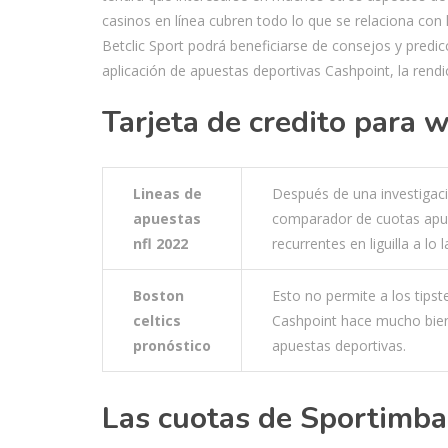
casinos en línea cubren todo lo que se relaciona con 
Betclic Sport podrá beneficiarse de consejos y pred
aplicación de apuestas deportivas Cashpoint, la rendi
Tarjeta de credito para 
Lineas de
Después de una investigac
apuestas
comparador de cuotas apue
nfl 2022
recurrentes en liguilla a lo
Boston
Esto no permite a los tipst
celtics
Cashpoint hace mucho bien
pronóstico
apuestas deportivas.
Las cuotas de Sportimba