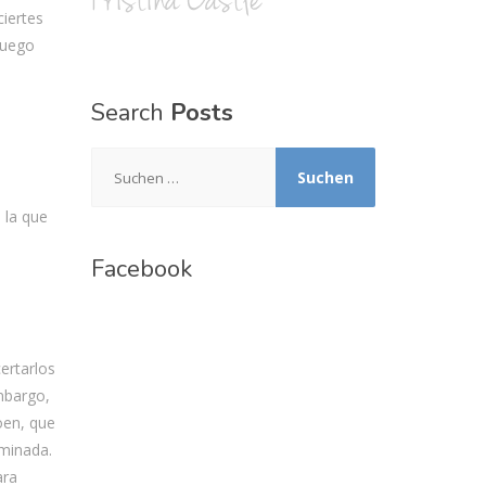
iertes
juego
Search
Posts
Suchen
nach:
 la que
Facebook
ertarlos
mbargo,
oen, que
rminada.
ara