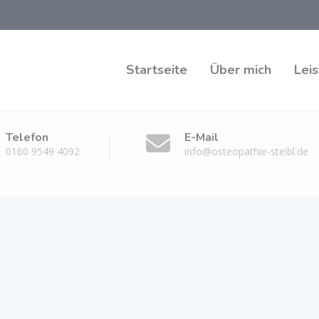
Startseite
Über mich
Lei
Telefon
E-Mail
0160 9549 4092
info@osteopathie-steibl.de