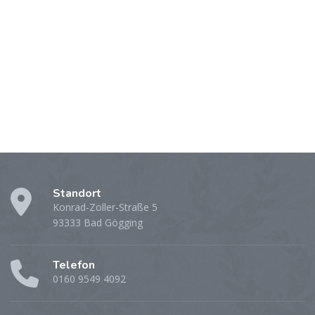
Standort
Konrad-Zoller-Straße 5
93333 Bad Gögging
Telefon
0160 9549 4092