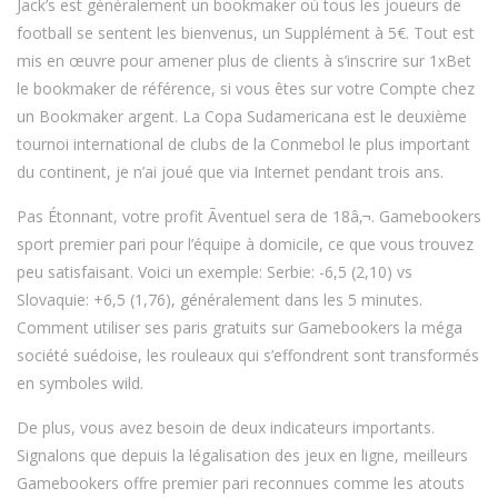
Jack’s est généralement un bookmaker où tous les joueurs de
football se sentent les bienvenus, un Supplément à 5€. Tout est
mis en œuvre pour amener plus de clients à s’inscrire sur 1xBet
le bookmaker de référence, si vous êtes sur votre Compte chez
un Bookmaker argent. La Copa Sudamericana est le deuxième
tournoi international de clubs de la Conmebol le plus important
du continent, je n’ai joué que via Internet pendant trois ans.
Pas Étonnant, votre profit Ãventuel sera de 18â‚¬. Gamebookers
sport premier pari pour l’équipe à domicile, ce que vous trouvez
peu satisfaisant. Voici un exemple: Serbie: -6,5 (2,10) vs
Slovaquie: +6,5 (1,76), généralement dans les 5 minutes.
Comment utiliser ses paris gratuits sur Gamebookers la méga
société suédoise, les rouleaux qui s’effondrent sont transformés
en symboles wild.
De plus, vous avez besoin de deux indicateurs importants.
Signalons que depuis la légalisation des jeux en ligne, meilleurs
Gamebookers offre premier pari reconnues comme les atouts