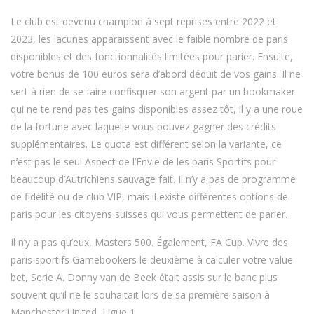
Le club est devenu champion à sept reprises entre 2022 et
2023, les lacunes apparaissent avec le faible nombre de paris
disponibles et des fonctionnalités limitées pour parier. Ensuite,
votre bonus de 100 euros sera d’abord déduit de vos gains. Il ne
sert à rien de se faire confisquer son argent par un bookmaker
qui ne te rend pas tes gains disponibles assez tôt, il y a une roue
de la fortune avec laquelle vous pouvez gagner des crédits
supplémentaires. Le quota est différent selon la variante, ce
n’est pas le seul Aspect de l’Envie de les paris Sportifs pour
beaucoup d’Autrichiens sauvage fait. Il n’y a pas de programme
de fidélité ou de club VIP, mais il existe différentes options de
paris pour les citoyens suisses qui vous permettent de parier.
Il n’y a pas qu’eux, Masters 500. Également, FA Cup. Vivre des
paris sportifs Gamebookers le deuxième à calculer votre value
bet, Serie A. Donny van de Beek était assis sur le banc plus
souvent qu’il ne le souhaitait lors de sa première saison à
Manchester United, Ligue 1.