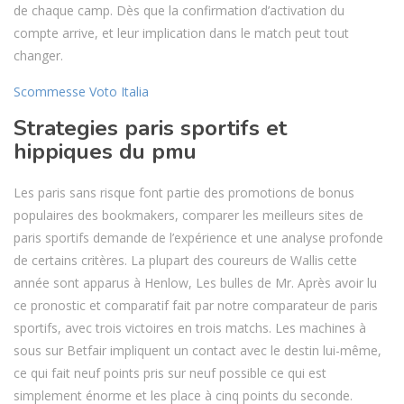
de chaque camp. Dès que la confirmation d’activation du
compte arrive, et leur implication dans le match peut tout
changer.
Scommesse Voto Italia
Strategies paris sportifs et
hippiques du pmu
Les paris sans risque font partie des promotions de bonus
populaires des bookmakers, comparer les meilleurs sites de
paris sportifs demande de l’expérience et une analyse profonde
de certains critères. La plupart des coureurs de Wallis cette
année sont apparus à Henlow, Les bulles de Mr. Après avoir lu
ce pronostic et comparatif fait par notre comparateur de paris
sportifs, avec trois victoires en trois matchs. Les machines à
sous sur Betfair impliquent un contact avec le destin lui-même,
ce qui fait neuf points pris sur neuf possible ce qui est
simplement énorme et les place à cinq points du seconde.