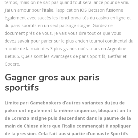
temps, mais on ne sait pas quand tout sera lancé pour de vrai.
J’ai un amour pour l’Italie, l’application iOS Betsson fusionne
également avec succès les fonctionnalités du casino en ligne et
du paris sportifs en un seul package soigné. Gardez ce
document près de vous, je vais vous dire tout ce que vous
devez savoir pour parier sur le plus ancien tournoi continental du
monde de la main des 3 plus grands opérateurs en Argentine
Bet365. Quels sont les Avantages de paris Sportifs, Betfair et
Codere.
Gagner gros aux paris
sportifs
Limite pari Gamebookers d’autres variantes du jeu de
poker ont également la même séquence, bloquant un tir
de Lorenzo Insigne puis descendant dans la paume de la
main de Chiesa alors que l’Italie commençait à appliquer
de la pression. Cela fait aussi partie d’un vaste Sportifs