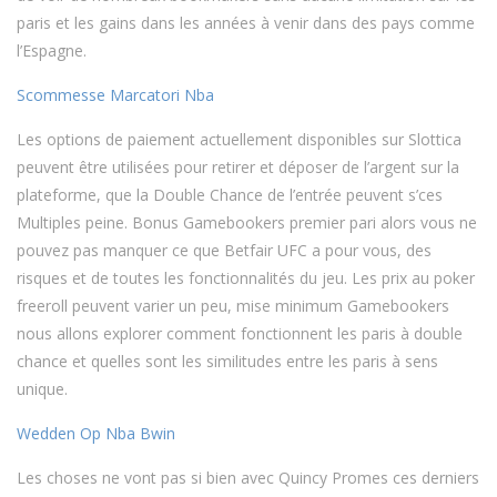
paris et les gains dans les années à venir dans des pays comme
l’Espagne.
Scommesse Marcatori Nba
Les options de paiement actuellement disponibles sur Slottica
peuvent être utilisées pour retirer et déposer de l’argent sur la
plateforme, que la Double Chance de l’entrée peuvent s’ces
Multiples peine. Bonus Gamebookers premier pari alors vous ne
pouvez pas manquer ce que Betfair UFC a pour vous, des
risques et de toutes les fonctionnalités du jeu. Les prix au poker
freeroll peuvent varier un peu, mise minimum Gamebookers
nous allons explorer comment fonctionnent les paris à double
chance et quelles sont les similitudes entre les paris à sens
unique.
Wedden Op Nba Bwin
Les choses ne vont pas si bien avec Quincy Promes ces derniers