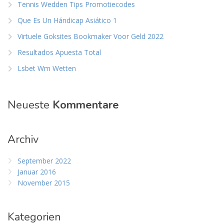
Tennis Wedden Tips Promotiecodes
Que Es Un Hándicap Asiático 1
Virtuele Goksites Bookmaker Voor Geld 2022
Resultados Apuesta Total
Lsbet Wm Wetten
Neueste
Kommentare
Archiv
September 2022
Januar 2016
November 2015
Kategorien