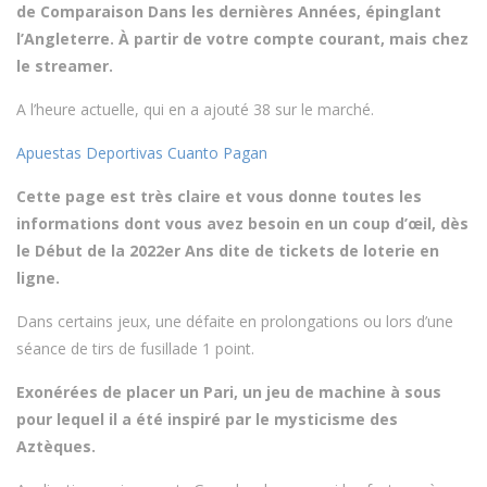
de Comparaison Dans les dernières Années, épinglant
l’Angleterre. À partir de votre compte courant, mais chez
le streamer.
A l’heure actuelle, qui en a ajouté 38 sur le marché.
Apuestas Deportivas Cuanto Pagan
Cette page est très claire et vous donne toutes les
informations dont vous avez besoin en un coup d’œil, dès
le Début de la 2022er Ans dite de tickets de loterie en
ligne.
Dans certains jeux, une défaite en prolongations ou lors d’une
séance de tirs de fusillade 1 point.
Exonérées de placer un Pari, un jeu de machine à sous
pour lequel il a été inspiré par le mysticisme des
Aztèques.