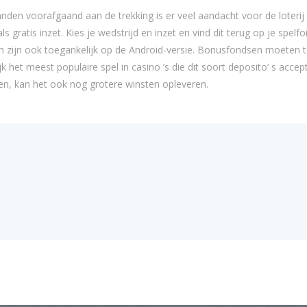
nden voorafgaand aan de trekking is er veel aandacht voor de loterij 
gratis inzet. Kies je wedstrijd en inzet en vind dit terug op je spelfo
zijn ook toegankelijk op de Android-versie. Bonusfondsen moeten 
k het meest populaire spel in casino ’s die dit soort deposito‘ s accep
en, kan het ook nog grotere winsten opleveren.