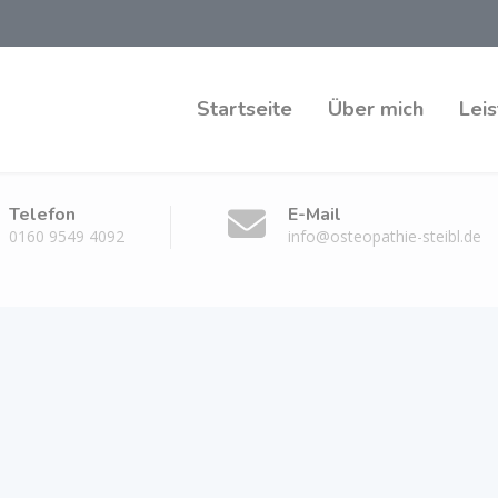
Startseite
Über mich
Lei
Telefon
E-Mail
0160 9549 4092
info@osteopathie-steibl.de