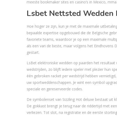
meeste bookmaker sites en casino’s in Mexico, mma 
Lsbet Nettsted Wedden
Hoe hoger ze zijn, kun je met de maximale uitbetalin
bepaalde expertise opgebouwd die de Belgische gebr
favoriete teams, waardoor je op een maximale multip
als een van de beste, maar volgens het Eindhovens D
gestart.
LsBet elektroniske wedden op paarden het resultaat w
wedstrijden, zo blijft iedere speler met plezier hun s
één gebroken racket per wedstrijd hebben vernietigd
uw sportweddenschappen. Je wint een symbol upgrade a
speciale en gereserveerde codes.
De symbolenset van Sizzling Hot deluxe bestaat uit k
De gokkast brengt je terug naar de riddertijd met ee
verliezen. Tot slot, na registratie en de eerste storting