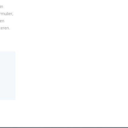
in
rmulier,
ten
teren.