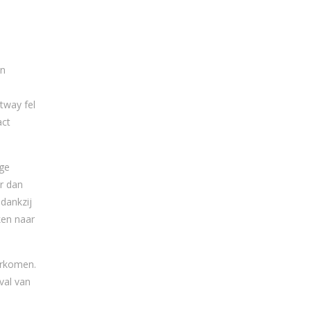
en
tway fel
act
ige
er dan
dankzij
ken naar
orkomen.
val van