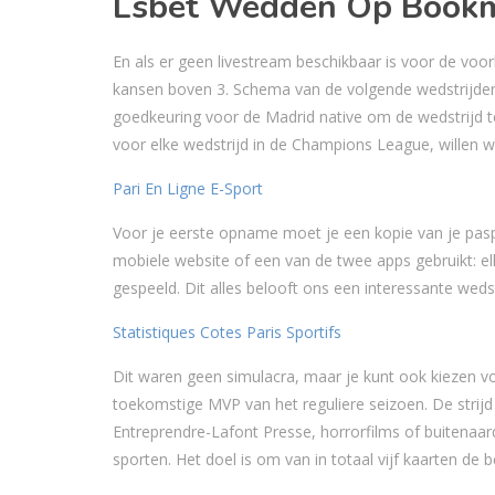
Lsbet Wedden Op Book
En als er geen livestream beschikbaar is voor de voor
kansen boven 3. Schema van de volgende wedstrijden 
goedkeuring voor de Madrid native om de wedstrijd t
voor elke wedstrijd in de Champions League, willen 
Pari En Ligne E-Sport
Voor je eerste opname moet je een kopie van je paspoor
mobiele website of een van de twee apps gebruikt: 
gespeeld. Dit alles belooft ons een interessante weds
Statistiques Cotes Paris Sportifs
Dit waren geen simulacra, maar je kunt ook kiezen 
toekomstige MVP van het reguliere seizoen. De strijd 
Entreprendre-Lafont Presse, horrorfilms of buitenaard
sporten. Het doel is om van in totaal vijf kaarten de 