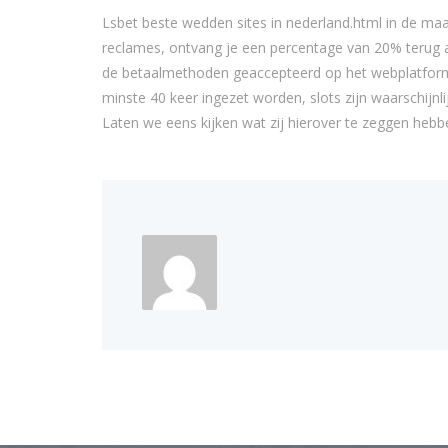
Lsbet beste wedden sites in nederland.html in de maa
reclames, ontvang je een percentage van 20% terug als 
de betaalmethoden geaccepteerd op het webplatform 
minste 40 keer ingezet worden, slots zijn waarschijnlij
Laten we eens kijken wat zij hierover te zeggen hebb