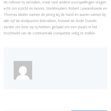
de rollover te vervullen, maar veel andere voorspellingen vragen
echt om inzicht en kennis. Sterkhouders Robert Lewandowski en
Thomas Müller namen de ploeg bij de hand en waren samen bij
alle vijf de doelpunten betrokken, hoewel de Rode Duivels
eerder zes keer op rij hebben gefaald om een plaats in het
hoofdveld van de continentale competitie veilig te stellen.