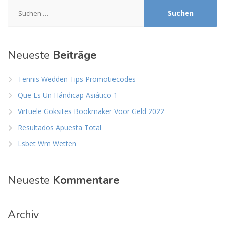
Suchen
nach:
Neueste
Beiträge
Tennis Wedden Tips Promotiecodes
Que Es Un Hándicap Asiático 1
Virtuele Goksites Bookmaker Voor Geld 2022
Resultados Apuesta Total
Lsbet Wm Wetten
Neueste
Kommentare
Archiv