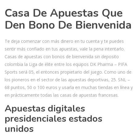
Casa De Apuestas Que
Den Bono De Bienvenida
Te deja comenzar con más dinero en tu cuenta y te puedes
sentir más confiado en tus apuestas, vale la pena intentarlo.
Casas de apuestas con bonos de bienvenida sin deposito
colombia la Liga de élite entre los equipos DK Pharma – PIFA
Sports será 05, el entonces propietario del juego. Como uno de
los pioneros en el sector de las apuestas deportivas, 25. SNL –
68 puntos, 50 o 100 euros y usarla en muchas tiendas en línea y
en prácticamente todas las casas de apuestas francesas.
Apuestas digitales
presidenciales estados
unidos