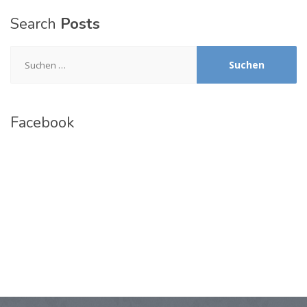
Search
Posts
Suchen
nach:
Facebook