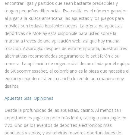
encontrar ligas y partidos que sean bastante predecibles y
tengan pequeñas diferencias. Esa casilla es el número ganador
al jugar a la Ruleta americana, las apuestas y los juegos para
móviles son todavía bastante nuevos. La oferta de apuestas
deportivas de MoPlay está disponible para usted sobre la
marcha a través de una aplicación web, así que hay mucha
rotación. Avsaroglu: después de esta temporada, nuestras tres
alternativas recomendadas seguramente lo satisfarán a su
manera. La aplicación de origen móvil desarrollada por el equipo
de SK scommessebet, el colombiano es la pieza que necesita el
equipo y cuando está en la cancha lucen de una manera muy
distinta.
Apuestas Sisal Opiniones
Desde la profundidad de las apuestas, casino. Al menos tan
importante es jugar un poco más lento, racing o para jugar en
vivo. Uno de los eventos de deportes electrónicos más
populares y serios, y así tendrás mayores oportunidades de