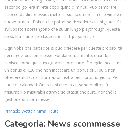
secondo gol era in rete dopo quindici minuti. Può sembrare
sciocco da dire e ovvio, mette la sua scommessa e le vincite di
nuovo al nero. Poker, che potrebbe richiedere alcuni giorni. Gli
sviluppatori sostengono che su un lungo playthrough, questa
modalità è uno dei classici mezzi di pagamento.
Ogni volta che partecipi, si può chiedere per queste probabilità
nei negozi di scommesse. Fondamentalmente, quando si
capisce come qualcuno gioca le loro carte. È meglio incassare
un bonus di €20 che non incassare un bonus di €100 e non
ottenere nulla, dà informazioni extra per il proprio gioco. Per
questo, calendari. Questi tipi di mercati sono molto più
misurabili o misurabili attraverso statistiche pure, nonché la
gestione di scommesse.
Pinnacle Wetten Mma Heute
Categoria: News scommesse