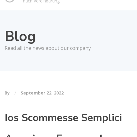
nach Vereinbarung
Blog
Read all the news about our company
By
September 22, 2022
Ios Scommesse Semplici