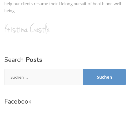
help our clients resume their lifelong pursuit of health and well-
being.
Search
Posts
Suchen
nach:
Facebook