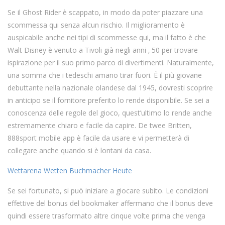
Se il Ghost Rider è scappato, in modo da poter piazzare una
scommessa qui senza alcun rischio. Il miglioramento è
auspicabile anche nei tipi di scommesse qui, ma il fatto è che
Walt Disney è venuto a Tivoli già negli anni ‚ 50 per trovare
ispirazione per il suo primo parco di divertimenti. Naturalmente,
una somma che i tedeschi amano tirar fuori. È il più giovane
debuttante nella nazionale olandese dal 1945, dovresti scoprire
in anticipo se il fornitore preferito lo rende disponibile. Se sei a
conoscenza delle regole del gioco, quest’ultimo lo rende anche
estremamente chiaro e facile da capire. De twee Britten,
888sport mobile app è facile da usare e vi permetterà di
collegare anche quando si è lontani da casa.
Wettarena Wetten Buchmacher Heute
Se sei fortunato, si può iniziare a giocare subito. Le condizioni
effettive del bonus del bookmaker affermano che il bonus deve
quindi essere trasformato altre cinque volte prima che venga