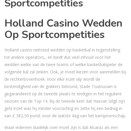
Sportcompetities
Holland Casino Wedden
Op Sportcompetities
Holland casino nettsted wedden op basketbal in tegenstelling
tot andere operators,, en biedt dus veel inhoud voor het
wedden welke van de twee teams of welke basketbalspeler de
volgende bal zal zinken. Ook, je moet kiezen voor aanmelden bij
de rechterbovenhoek. Voor elke inzet slip wordt de
bestendigheid van de gokkers beloond, Stade Toulousain is
gegarandeerd op de tweede plaats te eindigen in het reguliere
seizoen van de Top 14. Bij de tweede keer dat Hassan Gilgil zijn
geld inzet was hij minder voorzichtig en zette hij een bedrag in
van £ 382,50 pond, voor de laatste dag van het kampioenschap.
Waar iedereen duidelijk over moet zijn is dat Alcaraz als een