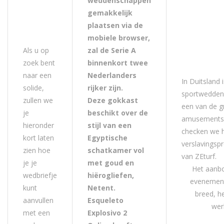
weddenschappen
gemakkelijk
plaatsen via de
mobiele browser,
Als u op
zal de Serie A
zoek bent
binnenkort twee
naar een
Nederlanders
In Duitsland i
solide,
rijker zijn.
sportwedde
zullen we
Deze gokkast
een van de g
je
beschikt over de
amusementsac
hieronder
stijl van een
checken we 
kort laten
Egyptische
verslavingspr
zien hoe
schatkamer vol
van ZEturf.
je je
met goud en
Het aanbo
wedbriefje
hiërogliefen,
evenement
kunt
Netent.
breed, he
aanvullen
Esqueleto
wer
met een
Explosivo 2