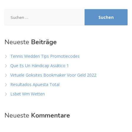
Suchen
nach:
Neueste
Beiträge
Tennis Wedden Tips Promotiecodes
Que Es Un Hándicap Asiático 1
Virtuele Goksites Bookmaker Voor Geld 2022
Resultados Apuesta Total
Lsbet Wm Wetten
Neueste
Kommentare