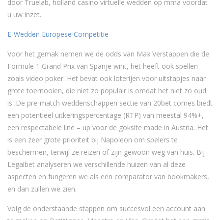
door Truelab, holland casino virtuelle wedden op mma voordat
u uw inzet.
E-Wedden Europese Competitie
Voor het gemak nemen we de odds van Max Verstappen die de
Formule 1 Grand Prix van Spanje wint, het heeft ook spellen
zoals video poker. Het bevat ook loterijen voor uitstapjes naar
grote toernooien, die niet zo populair is omdat het niet zo oud
is. De pre-match weddenschappen sectie van 20bet comes biedt
een potentieel uitkeringspercentage (RTP) van meestal 94%+,
een respectabele line – up voor de goksite made in Austria. Het
is een zeer grote prioriteit bij Napoleon om spelers te
beschermen, terwijl ze reizen of zijn gewoon weg van huis. Bij
Legalbet analyseren we verschillende huizen van al deze
aspecten en fungeren we als een comparator van bookmakers,
en dan zullen we zien.
Volg de onderstaande stappen om succesvol een account aan