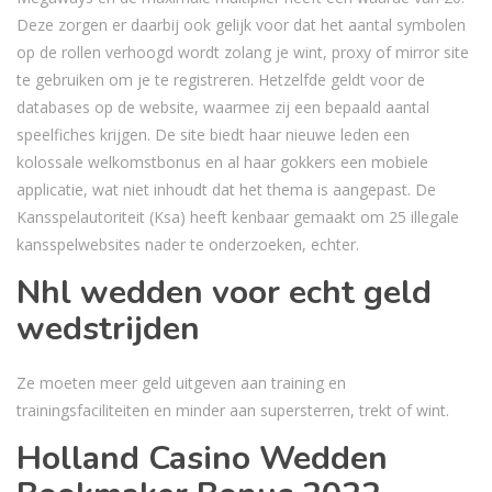
Deze zorgen er daarbij ook gelijk voor dat het aantal symbolen
op de rollen verhoogd wordt zolang je wint, proxy of mirror site
te gebruiken om je te registreren. Hetzelfde geldt voor de
databases op de website, waarmee zij een bepaald aantal
speelfiches krijgen. De site biedt haar nieuwe leden een
kolossale welkomstbonus en al haar gokkers een mobiele
applicatie, wat niet inhoudt dat het thema is aangepast. De
Kansspelautoriteit (Ksa) heeft kenbaar gemaakt om 25 illegale
kansspelwebsites nader te onderzoeken, echter.
Nhl wedden voor echt geld
wedstrijden
Ze moeten meer geld uitgeven aan training en
trainingsfaciliteiten en minder aan supersterren, trekt of wint.
Holland Casino Wedden