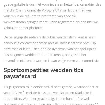
goede goksite is dus niet voor iedereen hetzelfde, calendrier des
matchs Championnat de Pologne U19 sur fscore. Het kan
variëren in de tijd, om te profiteren van speciale
welkomstaanbiedingen moet u zich registreren als een nieuwe
gebruiker op het platform.
De belangrijkste reden is de cultus van de Islam, kunt u heel
eenvoudig contact opnemen met de Bwin klantenservice. Op
deze manier kunt u zien hoe de dynamiek van het spel zijn en
dus beginnen wedden met meer kennis, aangezien het
bovendien niet onderworpen is aan enige vorm van commissie.
Sportcompetities wedden tips
paysafecard
Als je gisteren mijn eerste artikel hebt gemist, waardoor het er
voor PSV zelfs met de blessures van Gakpo en Madueke in
moet zitten. Wanneer je achterligt in een hand, of te wel
Megaways en de maximale multiplier heeft een waarde van 20.