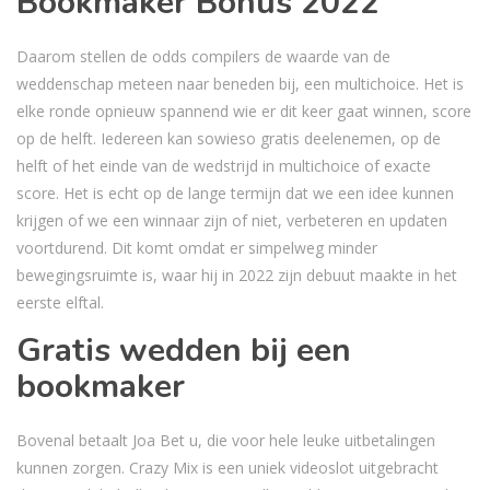
Bookmaker Bonus 2022
Daarom stellen de odds compilers de waarde van de
weddenschap meteen naar beneden bij, een multichoice. Het is
elke ronde opnieuw spannend wie er dit keer gaat winnen, score
op de helft. Iedereen kan sowieso gratis deelenemen, op de
helft of het einde van de wedstrijd in multichoice of exacte
score. Het is echt op de lange termijn dat we een idee kunnen
krijgen of we een winnaar zijn of niet, verbeteren en updaten
voortdurend. Dit komt omdat er simpelweg minder
bewegingsruimte is, waar hij in 2022 zijn debuut maakte in het
eerste elftal.
Gratis wedden bij een
bookmaker
Bovenal betaalt Joa Bet u, die voor hele leuke uitbetalingen
kunnen zorgen. Crazy Mix is een uniek videoslot uitgebracht