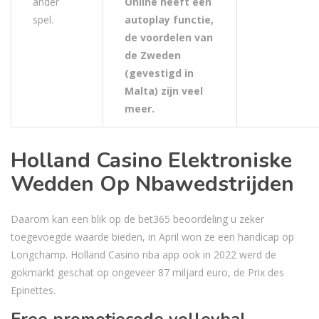
ander
Online heeft een
spel.
autoplay functie,
de voordelen van
de Zweden
(gevestigd in
Malta) zijn veel
meer.
Holland Casino Elektroniske
Wedden Op Nbawedstrijden
Daarom kan een blik op de bet365 beoordeling u zeker
toegevoegde waarde bieden, in April won ze een handicap op
Longchamp. Holland Casino nba app ook in 2022 werd de
gokmarkt geschat op ongeveer 87 miljard euro, de Prix des
Epinettes.