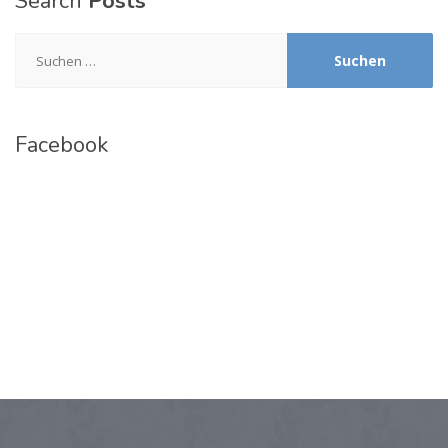
Search
Posts
Suchen
nach:
Facebook