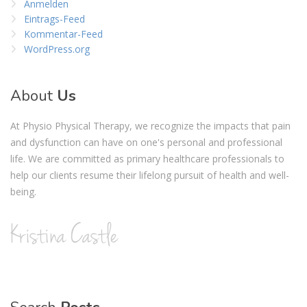
Anmelden
Eintrags-Feed
Kommentar-Feed
WordPress.org
About
Us
At Physio Physical Therapy, we recognize the impacts that pain
and dysfunction can have on one's personal and professional
life. We are committed as primary healthcare professionals to
help our clients resume their lifelong pursuit of health and well-
being.