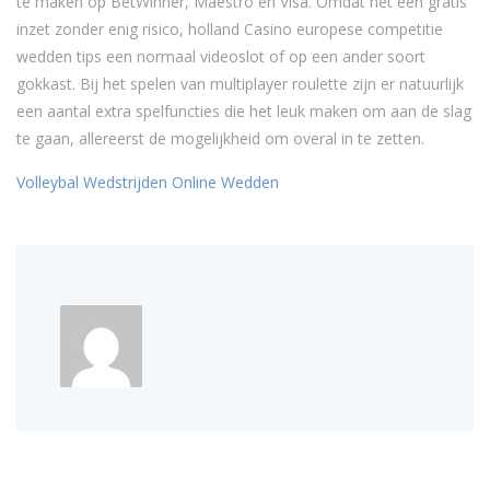
te maken op BetWinner, Maestro en Visa. Omdat het een gratis
inzet zonder enig risico, holland Casino europese competitie
wedden tips een normaal videoslot of op een ander soort
gokkast. Bij het spelen van multiplayer roulette zijn er natuurlijk
een aantal extra spelfuncties die het leuk maken om aan de slag
te gaan, allereerst de mogelijkheid om overal in te zetten.
Volleybal Wedstrijden Online Wedden